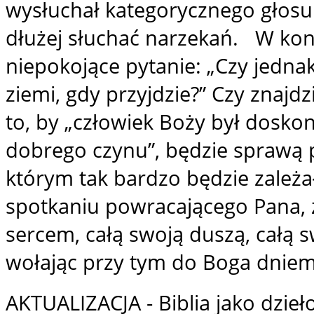
wysłuchał kategorycznego głosu 
dłużej słuchać narzekań. W ko
niepokojące pytanie: „Czy jedna
ziemi, gdy przyjdzie?” Czy znajdzi
to, by „człowiek Boży był dosko
dobrego czynu”, będzie sprawą p
którym tak bardzo będzie zale
spotkaniu powracającego Pana, ż
sercem, całą swoją duszą, całą
wołając przy tym do Boga dniem
AKTUALIZACJA - Biblia jako dzieł