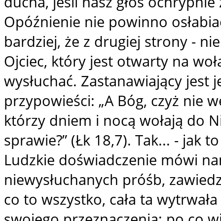
ducha, jeśli nasz głos ochrypni
Opóźnienie nie powinno osłabiać
bardziej, że z drugiej strony - ni
Ojciec, który jest otwarty na woł
wysłuchać. Zastanawiający jest 
przypowieści: „A Bóg, czyż nie
którzy dniem i nocą wołają do Ni
sprawie?” (Łk 18,7). Tak... - jak t
Ludzkie doświadczenie mówi nam
niewysłuchanych próśb, zawiedzi
co to wszystko, cała ta wytrwał
swojego przeznaczenia; po co wi