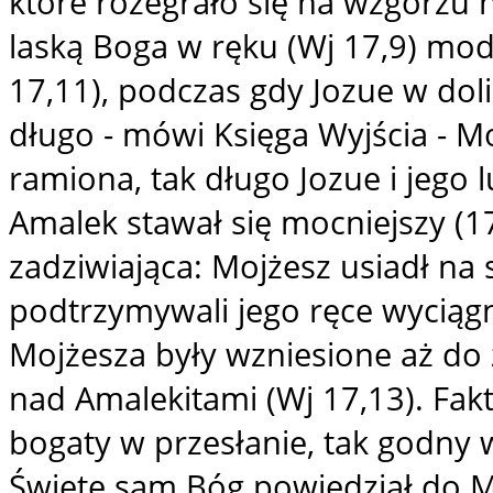
które rozegrało się na wzgórzu n
laską Boga w ręku (Wj 17,9) modl
17,11), podczas gdy Jozue w dolin
długo - mówi Księga Wyjścia - M
ramiona, tak długo Jozue i jego l
Amalek stawał się mocniejszy (1
zadziwiająca: Mojżesz usiadł na 
podtrzymywali jego ręce wyciąg
Mojżesza były wzniesione aż do
nad Amalekitami (Wj 17,13). Fakt
bogaty w przesłanie, tak godny 
Święte sam Bóg powiedział do Mo