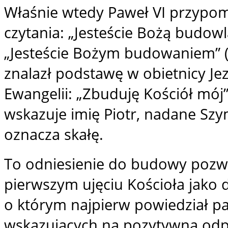
Właśnie wtedy Paweł VI przypomn
czytania: „Jesteście Bożą budow
„Jesteście Bożym budowaniem” (1
znalazł podstawę w obietnicy Jez
Ewangelii: „Zbuduję Kościół mój”
wskazuje imię Piotr, nadane Sz
oznacza skałę.
To odniesienie do budowy pozw
pierwszym ujęciu Kościoła jako
o którym najpierw powiedział pa
wskazujących na pozytywną od