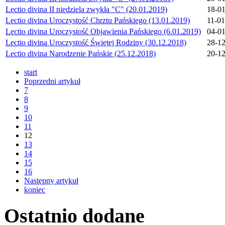
Lectio divina II niedziela zwykła "C" (20.01.2019)
18-0
Lectio divina Uroczystość Chrztu Pańskiego (13.01.2019)
11-0
Lectio divina Uroczystość Objawienia Pańskiego (6.01.2019)
04-0
Lectio divina Uroczystość Świętej Rodziny (30.12.2018)
28-1
Lectio divina Narodzenie Pańskie (25.12.2018)
20-1
start
Poprzedni artykuł
7
8
9
10
11
12
13
14
15
16
Następny artykuł
koniec
Ostatnio
dodane