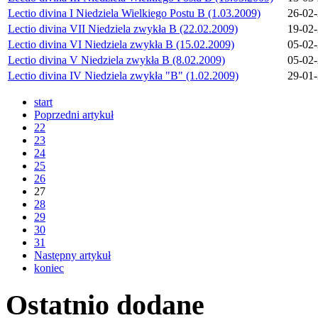
Lectio divina I Niedziela Wielkiego Postu B (1.03.2009)
26-02
Lectio divina VII Niedziela zwykła B (22.02.2009)
19-02
Lectio divina VI Niedziela zwykła B (15.02.2009)
05-02
Lectio divina V Niedziela zwykła B (8.02.2009)
05-02
Lectio divina IV Niedziela zwykła "B" (1.02.2009)
29-01
start
Poprzedni artykuł
22
23
24
25
26
27
28
29
30
31
Następny artykuł
koniec
Ostatnio
dodane