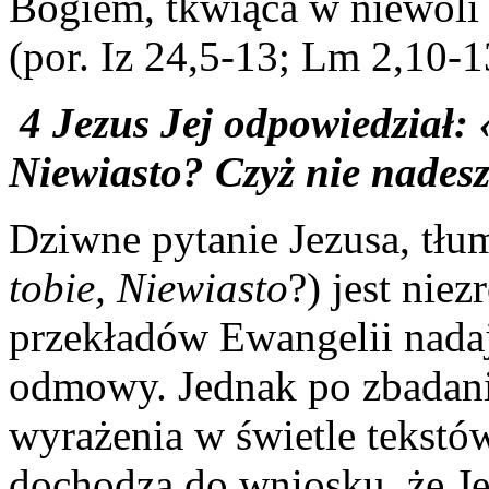
Bogiem, tkwiąca w niewoli 
(por. Iz 24,5-13; Lm 2,10-1
4 Jezus Jej odpowiedział:
Niewiasto? Czyż nie nades
Dziwne pytanie Jezusa, tłu
tobie, Niewiasto
?) jest nie
przekładów Ewangelii nadaje
odmowy. Jednak po zbadani
wyrażenia w świetle tekstó
dochodzą do wniosku, że J