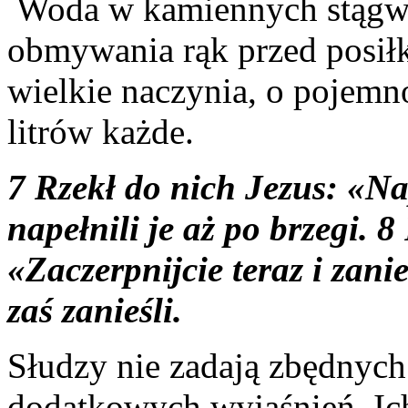
Woda w kamiennych stągwia
obmywania rąk przed posiłk
wielkie naczynia, o pojemn
litrów każde.
7 Rzekł do nich Jezus: «Na
napełnili je aż po brzegi. 
«Zaczerpnijcie teraz i zani
zaś zanieśli.
Słudzy nie zadają zbędnych 
dodatkowych wyjaśnień. Ich