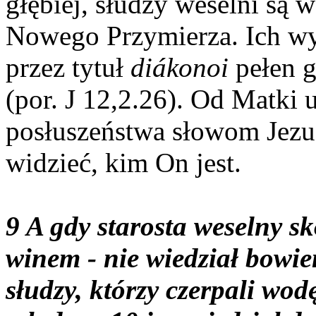
głębiej, słudzy weselni są 
Nowego Przymierza. Ich wyj
przez tytuł
diákonoi
pełen g
(por. J 12,2.26). Od Matki 
posłuszeństwa słowom Jezus
widzieć, kim On jest.
9 A gdy starosta weselny sk
winem - nie wiedział bowie
słudzy, którzy czerpali wod