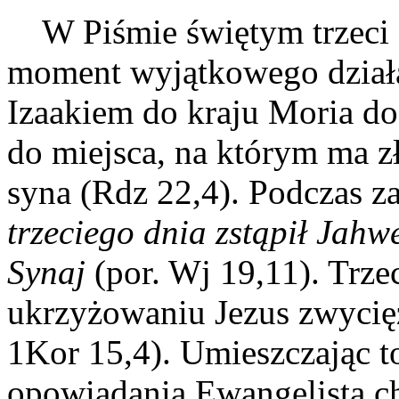
W Piśmie świętym trzeci d
moment wyjątkowego działa
Izaakiem do kraju Moria do
do miejsca, na którym ma z
syna (Rdz 22,4). Podczas z
trzeciego dnia zstąpił Jahw
Synaj
(por. Wj 19,11). Trz
ukrzyżowaniu Jezus zwycięż
1Kor 15,4). Umieszczając t
opowiadania Ewangelista ch