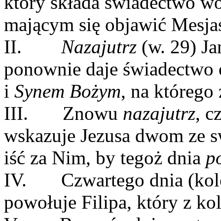
który składa świadectwo w
mającym się objawić Mesja
II.
Nazajutrz
(w. 29) Ja
ponownie daje świadectwo
i
Synem Bożym
, na którego
III. Znowu
nazajutrz
, c
wskazuje Jezusa dwom ze s
iść za Nim, by tegoż dnia
po
IV. Czwartego dnia (kol
powołuje Filipa, który z k