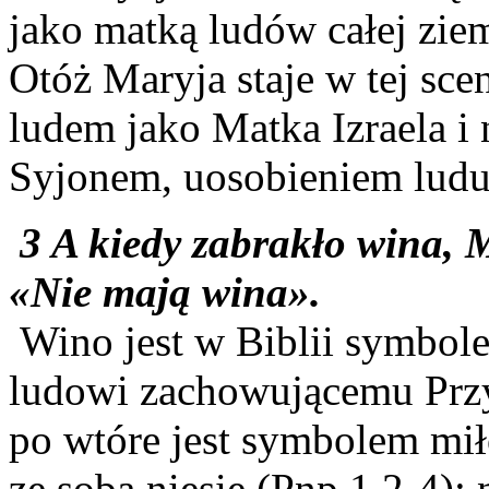
jako matką ludów całej ziem
Otóż Maryja staje w tej sc
ludem jako Matka Izraela 
Syjonem, uosobieniem lud
3 A kiedy zabrakło wina,
«Nie mają wina».
Wino jest w Biblii symbole
ludowi zachowującemu Przy
po wtóre jest symbolem miło
ze sobą niesie (Pnp 1,2-4);