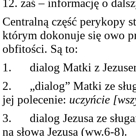
12. zaś – informację o dal
Centralną część perykopy st
którym dokonuje się owo pr
obfitości. Są to:
1. dialog Matki z Jezuse
2. „dialog” Matki ze sług
jej polecenie:
uczyńcie [wsz
3. dialog Jezusa ze sługa
na słowa Jezusa (ww.6-8).