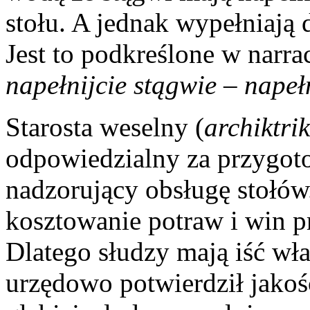
stołu. A jednak wypełniają 
Jest to podkreślone w narra
napełnijcie stągwie – napełn
Starosta weselny (
archiktri
odpowiedzialny za przygotow
nadzorujący obsługę stołów
kosztowanie potraw i win 
Dlatego słudzy mają iść wła
urzędowo potwierdził jakość