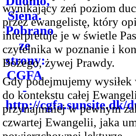
wynikający zeń poziom duc
przez ewangelistę, który op
interpretuje je w świetle P
czytelnika w poznanie i ko
Bożego, żywej Prawdy.
Gdy podejmujemy wysiłek w
do kontekstu całej Ewangel
przynajmniej w pewnym zakr
czwartej Ewangelii, jaka u
powierzchownej lekturze.