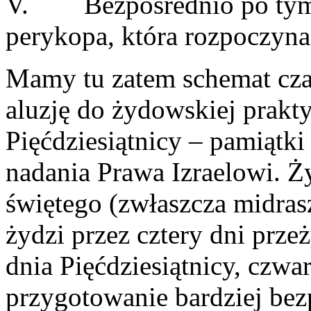
V. Bezpośrednio po tym n
perykopa, która rozpoczyna
Mamy tu zatem schemat cza
aluzję do żydowskiej prakt
Pięćdziesiątnicy – pamiątki
nadania Prawa Izraelowi. 
świętego (zwłaszcza midrasz
żydzi przez cztery dni prz
dnia Pięćdziesiątnicy, czwa
przygotowanie bardziej be