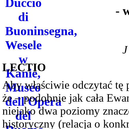
‑ 
J
LECTIO
Aby właściwie odczytać tę 
że – podobnie jak cała Ewa
niejako dwa poziomy znacz
historyczny (relacja o kon