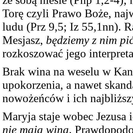
Torę czyli Prawo Boże, naj
ludu (Prz 9,5; Iz 55,1nn). R
Mesjasz,
będziemy z nim pi
rozkoszować jego interpret
Brak wina na weselu w Kani
upokorzenia, a nawet skand
nowożeńców i ich najbliższ
Maryja staje wobec Jezusa i
nie mają wina
. Prawdopodo