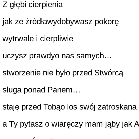
Z głębi cierpienia
jak ze źródła
wydobywasz pokorę
wytrwale i cierpliwie
uczysz prawdy
o nas samych…
stworzenie nie było
przed Stwórcą
sługa ponad Panem…
staję przed Tobą
o los swój zatroskana
a Ty pytasz o wiarę
czy mam ją
by jak 