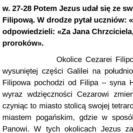
w. 27-28
Potem Jezus udał się ze s
Filipową. W drodze pytał uczniów: 
odpowiedzieli: «Za Jana Chrzciciela, 
proroków».
Okolice Cezarei Fili
wysuniętej części Galilei na połud
Filipowa pochodzi od Filipa – syna H
wyraz wdzięczności Cezarowi zmie
czyniąc to miasto stolicą swojej tetr
miastem pogańskim, gdzie w sposó
Panowi. W tych okolicach Jezus z