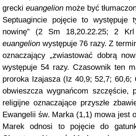
grecki
euangelion
może być tłumaczon
Septuagincie pojęcie to występuje 
nowinę” (2 Sm 18,20.22.25; 2 Kr
euangelion
występuje 76 razy. Z term
oznaczający „zwiastować dobrą now
występuje 54 razy. Czasownik ten m
proroka Izajasza (Iz 40,9; 52,7; 60,6
obwieszcza wygnańcom szczęście, p
religijne oznaczające przyszłe zbaw
Ewangelii św. Marka (1,1) mowa jest 
Marek odnosi to pojęcie do gatunku