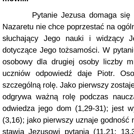
Pytanie Jezusa domaga się k
Nazaretu nie chce poprzestać na ogól
słuchający Jego nauki i widzący 
dotyczące Jego tożsamości. W pytani
osobowy dla drugiej osoby liczby m
uczniów odpowiedź daje Piotr. Os
szczególną rolę. Jako pierwszy zosta
odgrywa ważną rolę podczas naucz
odwiedza jego dom (1,29-31); jest w
(3,16); jako pierwszy uznaje godność
stawia Jezusowi pytania (11,21; 13