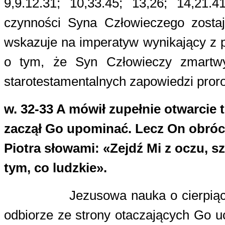
9,9.12.31; 10,33.45; 13,26; 14,21
czynności Syna Człowieczego zosta
wskazuje na imperatyw wynikający z p
o tym, że Syn Człowieczy zmartwy
starotestamentalnych zapowiedzi proro
w. 32-33
A mówił zupełnie otwarcie t
zaczął Go upominać.
Lecz On obróci
Piotra słowami: «Zejdź Mi z oczu, sz
tym, co ludzkie».
Jezusowa nauka o cierpią
odbiorze ze strony otaczających Go u