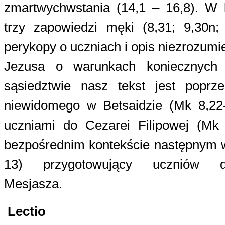
zmartwychwstania (14,1 – 16,8). W 
trzy zapowiedzi męki (8,31; 9,30n;
perykopy o uczniach i opis niezrozumi
Jezusa o warunkach koniecznych
sąsiedztwie nasz tekst jest popr
niewidomego w Betsaidzie (Mk 8,22
uczniami do Cezarei Filipowej (Mk
bezpośrednim kontekście następnym w
13) przygotowujący uczniów d
Mesjasza.
Lectio