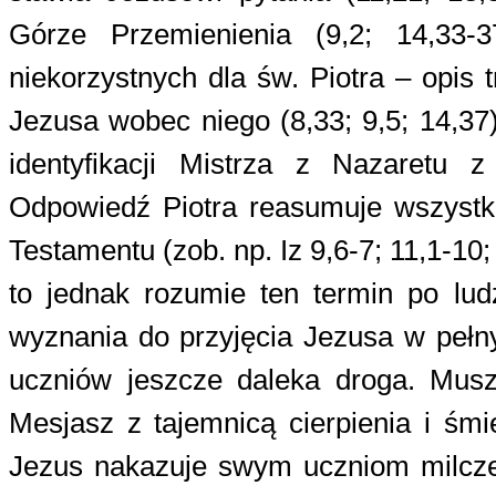
Górze Przemienienia (9,2; 14,33-
niekorzystnych dla św. Piotra – opis 
Jezusa wobec niego (8,33; 9,5; 14,37
identyfikacji Mistrza z Nazaret
Odpowiedź Piotra reasumuje wszystk
Testamentu (zob. np. Iz 9,6-7; 11,1-1
to jednak rozumie ten termin po lud
wyznania do przyjęcia Jezusa w pełny
uczniów jeszcze daleka droga. Musz
Mesjasz z tajemnicą cierpienia i śm
Jezus nakazuje swym uczniom milczen