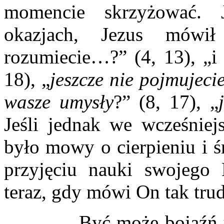
momencie skrzyżować. 
okazjach, Jezus mówi
rozumiecie…?” (4, 13), „i 
18), „
jeszcze nie pojmujecie
wasze umysły
?” (8, 17), „
Jeśli jednak we wcześniej
było mowy o cierpieniu i ś
przyjęciu nauki swojego N
teraz, gdy mówi On tak tru
Być może bojaźń uczni