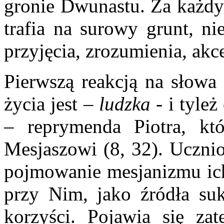
gronie Dwunastu. Za każdy
trafia na surowy grunt, n
przyjęcia, zrozumienia, akce
Pierwszą reakcją na słowa
życia jest –
ludzka
- i tyle
– reprymenda Piotra, któ
Mesjaszowi (8, 32). Uczni
pojmowanie mesjanizmu ich
przy Nim, jako źródła su
korzyści. Pojawia się za