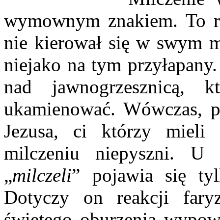
wymownym znakiem. To rea
nie kierował się w swym 
niejako na tym przyłapany.
nad jawnogrzesznicą, k
ukamienować. Wówczas, po
Jezusa, ci którzy mieli
milczeniu niepyszni. U
„
milczeli
” pojawia się ty
Dotyczy on reakcji far
świętego oburzenia wypowi