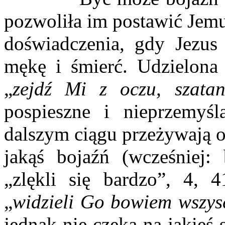
pozwoliła im postawić Jemu
doświadczenia, gdy Jezus
mękę i śmierć. Udzielona 
„
zejdź Mi z oczu, szatan
pospieszne i nieprzemyś
dalszym ciągu przeżywają os
jakąś bojaźń (wcześniej:
„zlękli się bardzo”, 4, 
„
widzieli Go bowiem wszysc
jednak nie czeka na jakieś