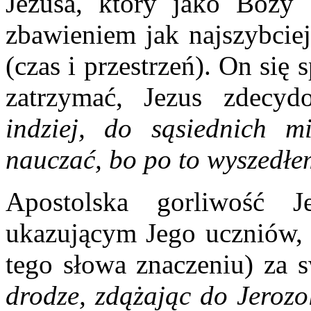
Jezusa, który jako Boży
zbawieniem jak najszybciej
(czas i przestrzeń). On się
zatrzymać, Jezus zdecy
indziej, do sąsiednich 
nauczać, bo po to wyszedłe
Apostolska gorliwość J
ukazującym Jego uczniów, 
tego słowa znaczeniu) za 
drodze, zdążając do Jerozol