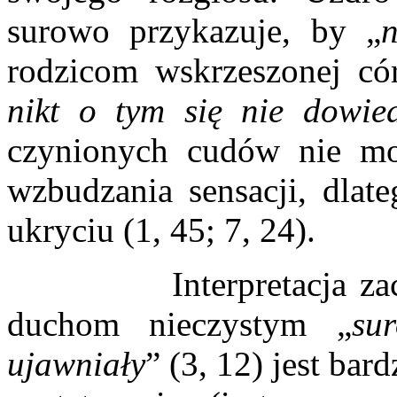
surowo przykazuje, by „
rodzicom wskrzeszonej có
nikt o tym się nie dowied
czynionych cudów nie mo
wzbudzania sensacji, dlat
ukryciu (1, 45; 7, 24).
Interpretacja zachowa
duchom nieczystym „
su
ujawniały
” (3, 12) jest ba