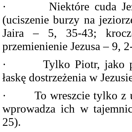
· Niektóre cuda Jezus
(uciszenie burzy na jezior
Jaira – 5, 35-43; kroc
przemienienie Jezusa – 9, 2
· Tylko Piotr, jako pi
łaskę dostrzeżenia w Jezusi
· To wreszcie tylko z uc
wprowadza ich w tajemnic
25).