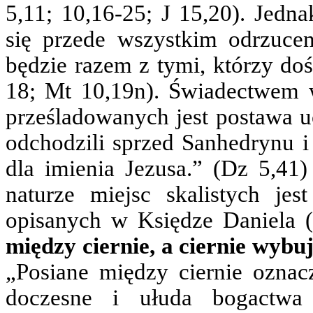
5,11; 10,16-25; J 15,20). Jedna
się przede wszystkim odrzuce
będzie razem z tymi, którzy do
18; Mt 10,19n). Świadectwem 
prześladowanych jest postawa u
odchodzili sprzed Sanhedrynu i c
dla imienia Jezusa.” (Dz 5,41
naturze miejsc skalistych je
opisanych w Księdze Daniela (
między ciernie, a ciernie wybuj
„Posiane między ciernie oznacz
doczesne i ułuda bogactwa 