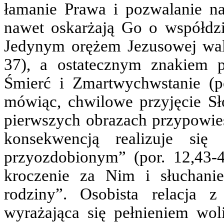
łamanie Prawa i pozwalanie na
nawet oskarżają Go o współdzi
Jedynym orężem Jezusowej walk
37), a ostatecznym znakiem p
Śmierć i Zmartwychwstanie (po
mówiąc, chwilowe przyjęcie Sło
pierwszych obrazach przypowieś
konsekwencją realizuje s
przyozdobionym” (por. 12,43-4
kroczenie za Nim i słuchan
rodziny”. Osobista relacja 
wyrażająca się pełnieniem wo