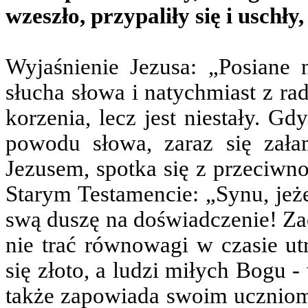
wzeszło, przypaliły się i uschły
Wyjaśnienie Jezusa: „Posiane n
słucha słowa i natychmiast z ra
korzenia, lecz jest niestały. G
powodu słowa, zaraz się zała
Jezusem, spotka się z przeciwno
Starym Testamencie: „Synu, jeże
swą duszę na doświadczenie! Zac
nie trać równowagi w czasie u
się złoto, a ludzi miłych Bogu -
także zapowiada swoim uczniom 