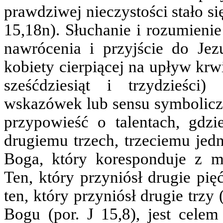
prawdziwej nieczystości stało s
15,18n). Słuchanie i rozumieni
nawrócenia i przyjście do Je
kobiety cierpiącej na upływ krwi
sześćdziesiąt i trzydzieści
wskazówek lub sensu symbolicz
przypowieść o talentach, gdzi
drugiemu trzech, trzeciemu jed
Boga, który koresponduje z mo
Ten, który przyniósł drugie pię
ten, który przyniósł drugie trz
Bogu (por. J 15,8), jest celem 