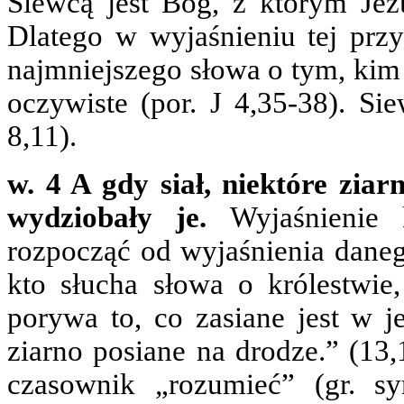
Siewcą jest Bóg, z którym Jezu
Dlatego w wyjaśnieniu tej przy
najmniejszego słowa o tym, kim 
oczywiste (por. J 4,35-38). Si
8,11).
w. 4 A gdy siał, niektóre ziar
wydziobały je.
Wyjaśnienie 
rozpocząć od wyjaśnienia dane
kto słucha słowa o królestwie
porywa to, co zasiane jest w j
ziarno posiane na drodze.” (13,
czasownik „rozumieć” (gr. sy