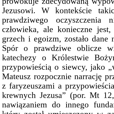
prowokuje zdecydowaną wypow
Jezusowi. W kontekście taki
prawdziwego oczyszczenia n
człowieka, ale konieczne jest
grzech i egoizm, zostało dane 
Spór o prawdziwe oblicze w
katechezy o Królestwie Boż
przypowieścią o siewcy, jako 
Mateusz rozpocznie narrację p
z faryzeuszami a przypowieści
krewnych Jezusa” (por. Mt 12,
nawiązaniem do innego funda