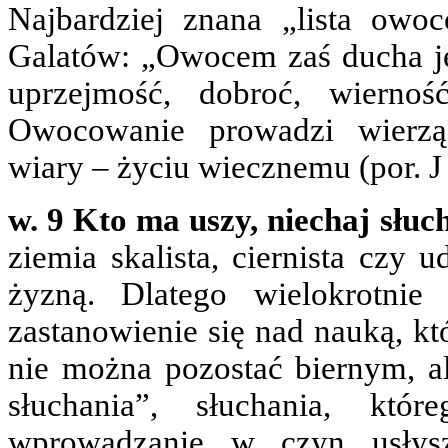
Najbardziej znana „lista owo
Galatów: „Owocem zaś ducha jest
uprzejmość, dobroć, wiernoś
Owocowanie prowadzi wierzą
wiary – życiu wiecznemu (por. J 
w. 9 Kto ma uszy, niechaj słuc
ziemia skalista, ciernista czy 
żyzną. Dlatego wielokrotnie
zastanowienie się nad nauką, kt
nie można pozostać biernym, a
słuchania”, słuchania, któ
wprowadzanie w czyn usłysz