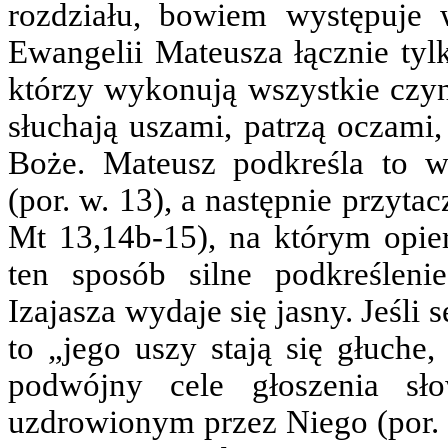
rozdziału, bowiem występuje
Ewangelii Mateusza łącznie ty
którzy wykonują wszystkie czyn
słuchają uszami, patrzą oczami,
Boże. Mateusz podkreśla to wy
(por. w. 13), a następnie przytac
Mt 13,14b-15), na którym opie
ten sposób silne podkreślen
Izajasza wydaje się jasny. Jeśli
to „jego uszy stają się głuche,
podwójny cele głoszenia sł
uzdrowionym przez Niego (por. 