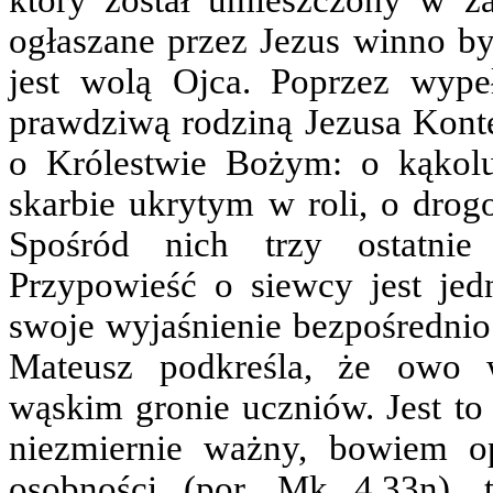
który został umieszczony w z
ogłaszane przez Jezus winno 
jest wolą Ojca. Poprzez wypeł
prawdziwą rodziną Jezusa Konte
o Królestwie Bożym: o kąkolu
skarbie ukrytym w roli, o drogo
Spośród nich trzy ostatnie
Przypowieść o siewcy jest jedn
swoje wyjaśnienie bezpośrednio
Mateusz podkreśla, że owo w
wąskim gronie uczniów. Jest to
niezmiernie ważny, bowiem o
osobności (por. Mk 4,33n), t