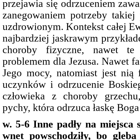
przejawia się odrzuceniem zaw
zanegowaniem potrzeby takiej 
uzdrowionym. Kontekst całej Ewa
najbardziej jaskrawym przykłade
choroby fizyczne, nawet te 
problemem dla Jezusa. Nawet fak
Jego mocy, natomiast jest nią
uczynków i odrzucenie Boskieg
człowieka z choroby grzechu,
pychy, która odrzuca łaskę Boga 
w. 5-6 Inne padły na miejsca sk
wnet powschodziły, bo gleba