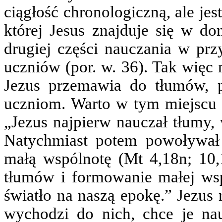
ciągłość chronologiczną, ale je
której Jesus znajduje się w d
drugiej części nauczania w prz
uczniów (por. w. 36). Tak więc 
Jezus przemawia do tłumów, p
uczniom. Warto w tym miejscu 
„Jezus najpierw nauczał tłumy,
Natychmiast potem powoływał 
małą wspólnotę (Mt 4,18n; 10,1
tłumów i formowanie małej wspó
światło na naszą epokę.” Jezus 
wychodzi do nich, chce je na