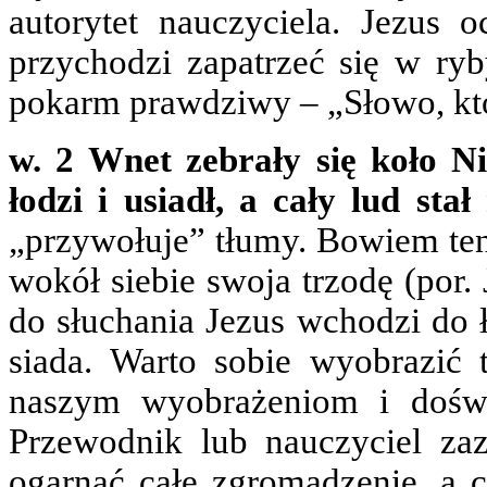
autorytet nauczyciela. Jezus 
przychodzi zapatrzeć się w ry
pokarm prawdziwy – „Słowo, któr
w. 2 Wnet zebrały się koło Ni
łodzi i usiadł, a cały lud sta
„przywołuje” tłumy. Bowiem ten,
wokół siebie swoja trzodę (por.
do słuchania Jezus wchodzi do 
siada. Warto sobie wyobrazić 
naszym wyobrażeniom i doświ
Przewodnik lub nauczyciel za
ogarnąć całe zgromadzenie, a c