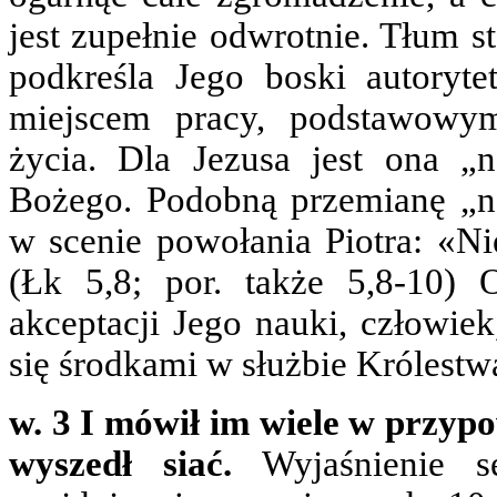
jest zupełnie odwrotnie. Tłum st
podkreśla Jego boski autoryte
miejscem pracy, podstawowy
życia. Dla Jezusa jest ona „
Bożego. Podobną przemianę „n
w scenie powołania Piotra: «Nie
(Łk 5,8; por. także 5,8-10)
akceptacji Jego nauki, człowiek,
się środkami w służbie Królest
w. 3 I mówił im wiele w przyp
wyszedł siać.
Wyjaśnienie 