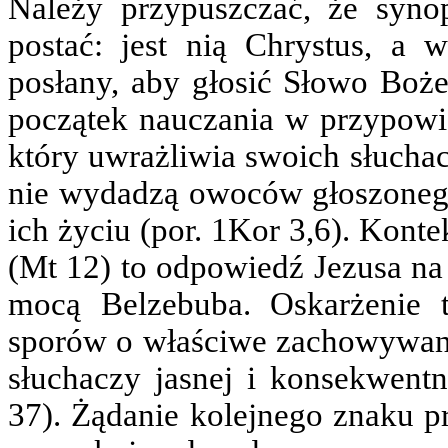
Należy przypuszczać, że synop
postać: jest nią Chrystus, a 
posłany, aby głosić Słowo Boże 
początek nauczania w przypowi
który uwrażliwia swoich słuchac
nie wydadzą owoców głoszonego
ich życiu (por. 1Kor 3,6). Kont
(Mt 12) to odpowiedź Jezusa na
mocą Belzebuba. Oskarżenie t
sporów o właściwe zachowywani
słuchaczy jasnej i konsekwent
37). Żądanie kolejnego znaku p