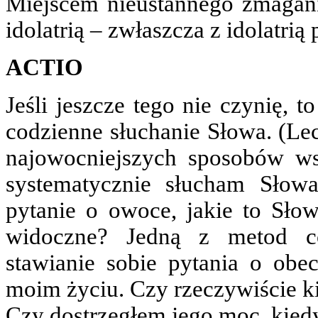
Miejscem nieustannego zmagania
idolatrią – zwłaszcza z idolatrią 
ACTIO
Jeśli jeszcze tego nie czynię, 
codzienne słuchanie Słowa. (Lec
najowocniejszych sposobów ws
systematycznie słucham Słow
pytanie o owoce, jakie to Sł
widoczne? Jedną z metod co
stawianie sobie pytania o ob
moim życiu. Czy rzeczywiście k
Czy dostrzegłem jego moc, kie