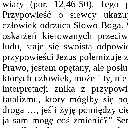
wiary (por. 12,46-50). Tego 
Przypowieść o siewcy ukazu
człowiek odrzuca Słowo Boga. 
oskarżeń kierowanych przeci
ludu, staje się swoistą odpowi
przypowieści Jezus polemizuje z
Prawo, jestem opętany, ale posłu
których człowiek, może i ty, ni
interpretacji znika z przypo
fatalizmu, który mógłby się po
droga …, jeśli żyję pomiędzy ci
ja sam mogę coś zmienić?” Sens