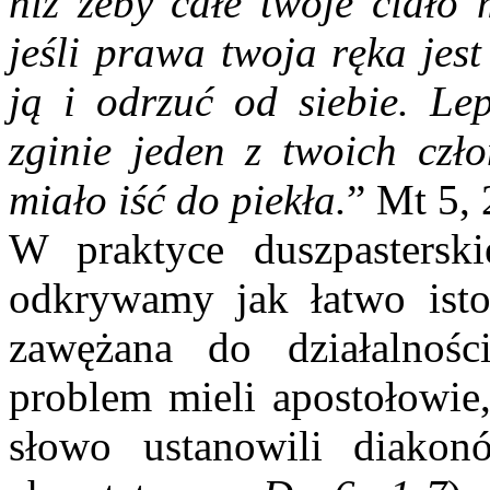
niż żeby całe twoje ciało 
jeśli prawa twoja ręka jes
ją i odrzuć od siebie. Lep
zginie jeden z twoich czło
miało iść do piekła.
” Mt 5, 
W praktyce duszpasterski
odkrywamy jak łatwo istota
zawężana do działalnośc
problem mieli apostołowie,
słowo ustanowili diakonó