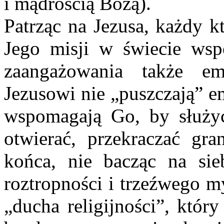
i mądrością Bożą).
Patrząc na Jezusa, każdy k
Jego misji w świecie wsp
zaangażowania także e
Jezusowi nie „puszczają” e
wspomagają Go, by służyć
otwierać, przekraczać gra
końca, nie bacząc na sie
roztropności i trzeźwego m
„ducha religijności”, któr