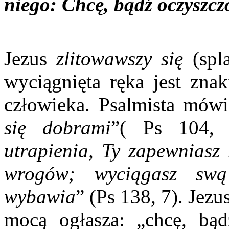
niego: Chcę, bądź oczyszcz
Jezus
zlitowawszy się
(spl
wyciągnięta ręka jest zna
człowieka. Psalmista mówi
się dobrami
”( Ps 104,
utrapienia, Ty zapewniasz
wrogów; wyciągasz sw
wybawia
” (Ps 138, 7). Jez
mocą ogłasza: „chcę, bąd