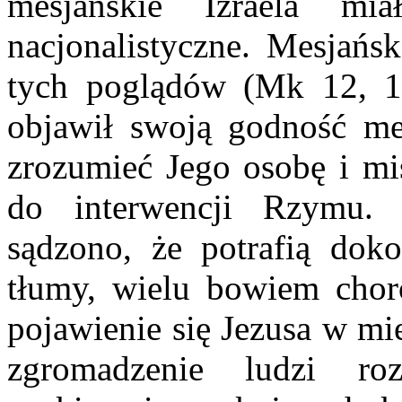
mesjańskie Izraela mia
nacjonalistyczne. Mesjańs
tych poglądów (Mk 12, 1
objawił swoją godność me
zrozumieć Jego osobę i mis
do interwencji Rzymu. 
sądzono, że potrafią dok
tłumy, wielu bowiem cho
pojawienie się Jezusa w m
zgromadzenie ludzi ro