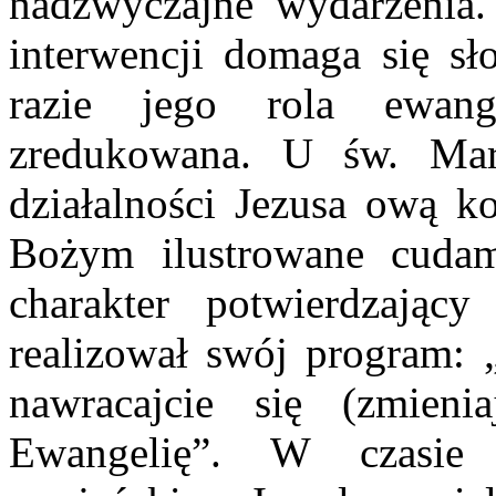
nadzwyczajne wydarzenia.
interwencji domaga się sł
razie jego rola ewange
zredukowana. U św. Ma
działalności Jezusa ową ko
Bożym ilustrowane cudam
charakter potwierdzają
realizował swój program: „
nawracajcie się (zmieni
Ewangelię”. W czasie d