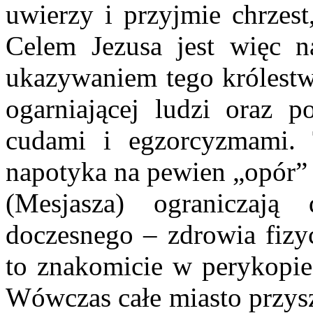
uwierzy i przyjmie chrzes
Celem Jezusa jest więc n
ukazywaniem tego królestwa
ogarniającej ludzi oraz p
cudami i egzorcyzmami.
napotyka na pewien „opór” 
(Mesjasza) ograniczaj
doczesnego – zdrowia fizy
to znakomicie w perykopie 
Wówczas całe miasto przysz