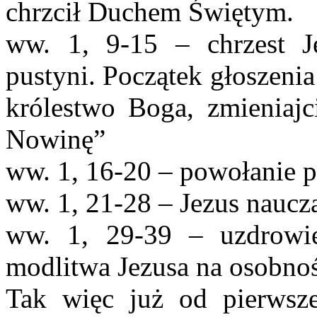
chrzcił Duchem Świętym.
ww. 1, 9-15 – chrzest J
pustyni. Początek głoszenia:
królestwo Boga, zmieniajc
Nowinę”
ww. 1, 16-20 – powołanie 
ww. 1, 21-28 – Jezus naucz
ww. 1, 29-39 – uzdrowien
modlitwa Jezusa na osobnośc
Tak więc już od pierwsz