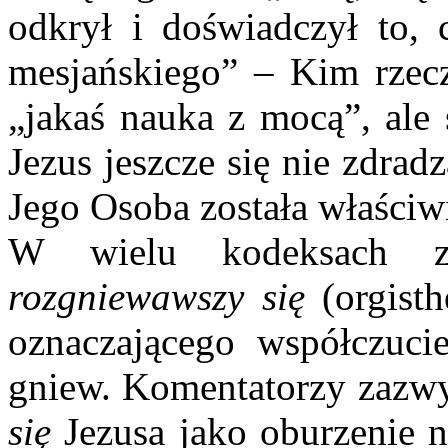
odkrył i doświadczył to, c
mesjańskiego” – Kim rzeczy
„jakaś nauka z mocą”, ale 
Jezus jeszcze się nie zdrad
Jego Osoba została właściwi
W wielu kodeksach 
rozgniewawszy się
(orgisth
oznaczającego współczuci
gniew. Komentatorzy zazw
się
Jezusa jako oburzenie n