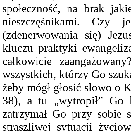
społeczność, na brak jakie
nieszczęśnikami. Czy 
(zdenerwowania się) Jezu
kluczu praktyki ewangeliza
całkowicie zaangażowany
wszystkich, którzy Go szuka
żeby mógł głosić słowo o K
38), a tu „wytropił” Go k
zatrzymał Go przy sobie 
straszliwej sytuacji życio