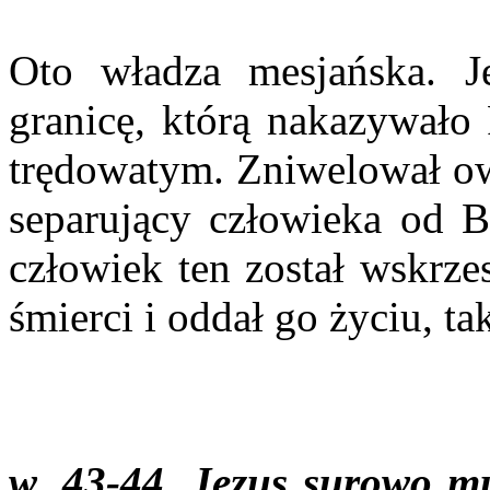
Oto władza mesjańska. Je
granicę, którą nakazywało 
trędowatym. Zniwelował owo
separujący człowieka od B
człowiek ten został wskrze
śmierci i oddał go życiu, t
w. 43-44. Jezus surowo mu