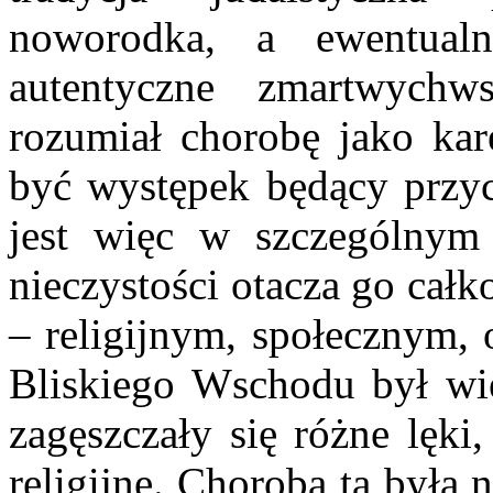
noworodka, a ewentual
autentyczne zmartwychwst
rozumiał chorobę jako karę
być występek będący przyc
jest więc w szczególnym 
nieczystości otacza go cał
– religijnym, społecznym, 
Bliskiego Wschodu był wi
zagęszczały się różne lęki
religijne. Choroba ta był