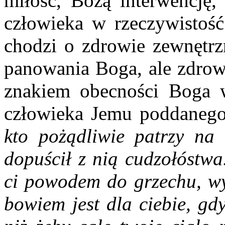
miłość, Bożą interwencję,
człowieka w rzeczywistość
chodzi o zdrowie zewnętrz
panowania Boga, ale zdrowi
znakiem obecności Boga 
człowieka Jemu poddaneg
kto pożądliwie patrzy na 
dopuścił z nią cudzołóstwa
ci powodem do grzechu, wył
bowiem jest dla ciebie, gd