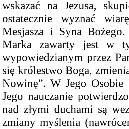
wskazać na Jezusa, skup
ostatecznie wyznać wia
Mesjasza i Syna Bożego.
Marka zawarty jest w t
wypowiedzianym przez Pana
się królestwo Boga, zmieni
Nowinę”. W Jego Osobie k
Jego nauczanie potwierdz
nad złymi duchami są we
zmiany myślenia (nawrócen