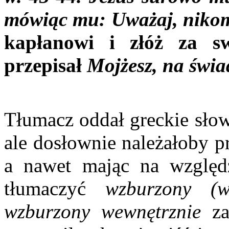
mówiąc mu: Uważaj, nikomu
kapłanowi i złóż za sw
przepisał
Mojżesz, na świa
Tłumacz oddał greckie sł
ale dosłownie należałoby 
a nawet mając na względ
tłumaczyć
wzburzony (we
wzburzony wewnętrznie
za