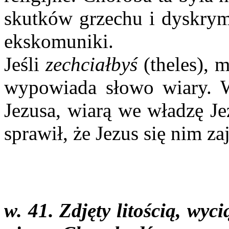
skutków grzechu i dyskrymi
ekskomuniki.
Jeśli
zechciałbyś
(theles), 
wypowiada słowo wiary. W
Jezusa, wiarą we władzę Je
sprawił, że Jezus się nim zaj
w. 41. Zdjęty litością, wyc