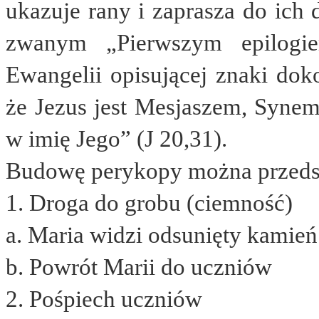
ukazuje rany i zaprasza do ich 
zwanym „Pierwszym epilogi
Ewangelii opisującej znaki doko
że Jezus jest Mesjaszem, Synem
w imię Jego” (J 20,31).
Budowę perykopy można przedst
1.
Droga do grobu (ciemność)
a.
Maria widzi odsunięty kamień
b.
Powrót Marii do uczniów
2.
Pośpiech uczniów