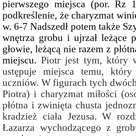
pierwszego miejsca (por. Rz 1
podkreślenie, że charyzmat win
w. 6-7 Nadszedł potem także Szy
wnętrza grobu i ujrzał leżące p
głowie, leżącą nie razem z płót
miejscu.
Piotr jest tym, który
ustępuje miejsca temu, któr
uczniów. W figurach tych dwóch
Piotra) i charyzmat miłości (os
płótna i zwinięta chusta jednoz
kradzież ciała Jezusa. W roz
Łazarza wychodzącego z grob