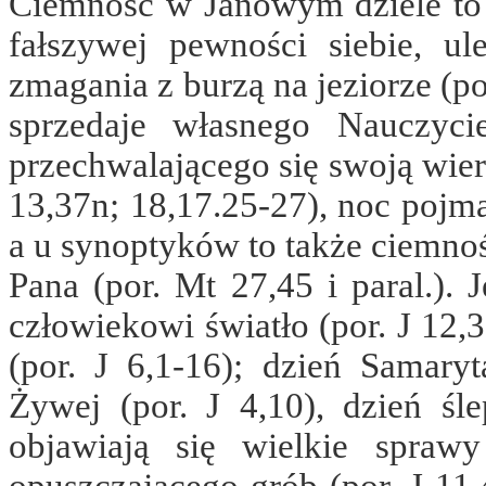
Ciemność w Janowym dziele to r
fałszywej pewności siebie, u
zmagania z burzą na jeziorze (por
sprzedaje własnego Nauczycie
przechwalającego się swoją wiern
13,37n; 18,17.25-27), noc pojma
a u synoptyków to także ciemnoś
Pana (por. Mt 27,45 i paral.). 
człowiekowi światło (por. J 12,
(por. J 6,1-16); dzień Samary
Żywej (por. J 4,10), dzień śl
objawiają się wielkie spraw