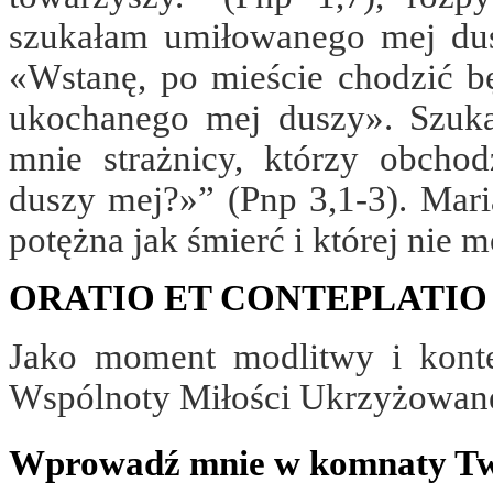
szukałam umiłowanego mej dusz
«Wstanę, po mieście chodzić bę
ukochanego mej duszy». Szukał
mnie strażnicy, którzy obchod
duszy mej?»” (Pnp 3,1-3). Maria
potężna jak śmierć i której nie 
ORATIO ET CONTEPLATIO
Jako moment modlitwy i konte
Wspólnoty Miłości Ukrzyżowane
Wprowadź mnie w komnaty T