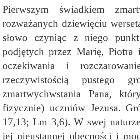
Pierwszym świadkiem zmart
rozważanych dziewięciu werseta
słowo czyniąc z niego punkt 
podjętych przez Marię, Piotra 
oczekiwania i rozczarowan
rzeczywistością pustego g
zmartwychwstania Pana, któ
fizycznie) uczniów Jezusa. Gr
17,13; Lm 3,6). W swej naturz
jej nieustannej obecności i m