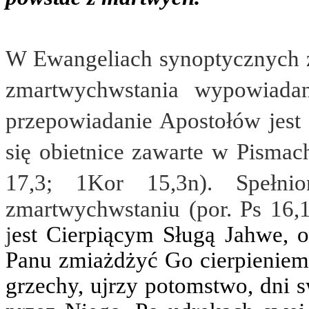
W Ewangeliach synoptycznych z
zmartwychwstania wypowiada
przepowiadanie Apostołów jest
się obietnice zawarte w Pismach
17,3; 1Kor 15,3n).
Spełn
zmartwychwstaniu (por. Ps 16,10
j
est Cierpiącym Sługą Jahwe, o
Panu zmiażdżyć Go cierpieniem.
grzechy, ujrzy potomstwo, dni s