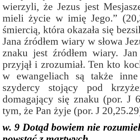
wierzyli, że Jezus jest Mesja
mieli życie w imię Jego.” (20
śmiercią, która okazała się bezsil
Jana źródłem wiary w słowa Jezu
znaku jest źródłem wiary. Jan
przyjął i zrozumiał. Ten kto ko
w ewangeliach są także inne
szydercy stojący pod krzyż
domagający się znaku (por. J 
tym, że Pan żyje (por. J 20,25.29
w. 9 Dotąd bowiem nie rozumiel
powstać z martwych.