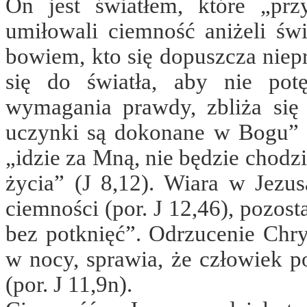
On jest światłem, które „przy
umiłowali ciemność aniżeli świ
bowiem, kto się dopuszcza niepr
się do światła, aby nie pot
wymagania prawdy, zbliża się 
uczynki są dokonane w Bogu” (J
„idzie za Mną, nie będzie chodzi
życia” (J 8,12). Wiara w Jez
ciemności (por. J 12,46), pozos
bez potknięć”. Odrzucenie Chrys
w nocy, sprawia, że człowiek p
(por. J 11,9n).