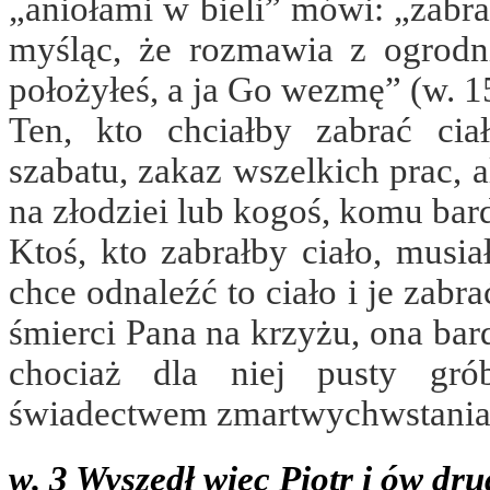
„aniołami w bieli” mówi: „zabra
myśląc, że rozmawia z ogrodn
położyłeś, a ja Go wezmę” (w. 1
Ten, kto chciałby zabrać ci
szabatu, zakaz wszelkich prac, 
na złodziei lub kogoś, komu bard
Ktoś, kto zabrałby ciało, musi
chce odnaleźć to ciało i je zabra
śmierci Pana na krzyżu, ona bar
chociaż dla niej pusty gró
świadectwem zmartwychwstania
w. 3 Wyszedł więc Piotr i ów drug