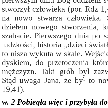
pierwszym dniu Bóg oddzielił św
stworzył człowieka (por. Rdz 1
na nowo stwarza człowieka. Ś
dziełem nowego stworzenia, k
szabacie. Pierwszego dnia po s
ludzkości, historia „dzieci światł
to nisza wykuta w skale. Wejś
dyskiem, do przetoczenia któr
mężczyzn. Taki grób był zazw
Stąd uwaga Jana, że był to no
19,41).
w. 2 Pobiegła więc i przybyła d