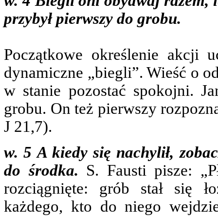
w. 4 Biegli oni obydwaj razem, 
przybył pierwszy do grobu.
Początkowe określenie akcji 
dynamiczne „biegli”. Wieść o od
w stanie pozostać spokojni. Ja
grobu. On też pierwszy rozpozna
J 21,7).
w. 5 A kiedy się nachylił, zoba
do środka.
S. Fausti pisze: „Pł
rozciągnięte: grób stał się
każdego, kto do niego wejdzie