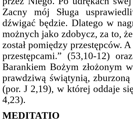
przez Niego. Po udrękach swej d
Zacny mój Sługa usprawiedl
dźwigać będzie. Dlatego w nagr
możnych jako zdobycz, za to, że
został pomiędzy przestępców. A 
przestępcami.” (53,10-12) ora
Barankiem Bożym złożonym w of
prawdziwą świątynią, zburzoną 
(por. J 2,19), w której oddaje s
4,23).
MEDITATIO