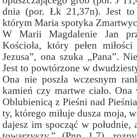
opuszczającego grób (por. J 11,
dnia (por. Łk 21,37n). Jest t
którym Maria spotyka Zmartwyc
W Marii Magdalenie Jan prze
Kościoła, który pełen miłości
Jezusa”, ona szuka „Pana”. Nie
Jest to powtórzone w dwudziesty
Ona nie poszła wczesnym ran
kamień czy martwe ciało. Ona w
Oblubienicą z Pieśni nad Pieśni
ty, którego miłuje dusza moja, w
dajesz im spocząć w południe, 
towarzyszy.” (Pnp 1,7), roz