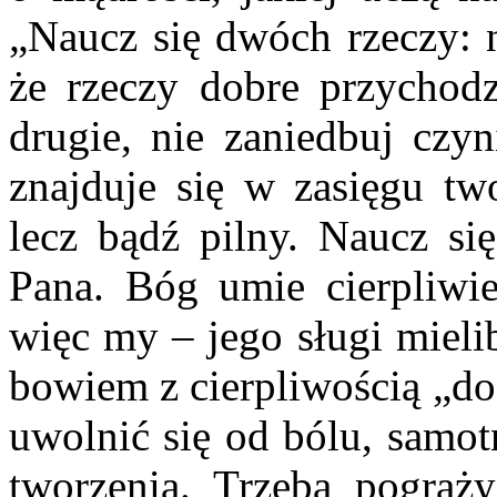
„Naucz się dwóch rzeczy: 
że rzeczy dobre przychodz
drugie, nie zaniedbuj czyn
znajduje się w zasięgu two
lecz bądź pilny. Naucz si
Pana. Bóg umie cierpliwi
więc my – jego sługi mieli
bowiem z cierpliwością „d
uwolnić się od bólu, samot
tworzenia. Trzeba pogrąży