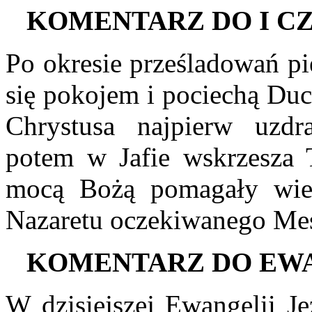
K
OMENTARZ DO
I
CZ
Po okresie prześladowań pi
się pokojem i pociechą Duc
Chrystusa najpierw uzdr
potem w Jafie wskrzesza T
mocą Bożą pomagały wie
Nazaretu oczekiwanego Mes
K
OMENTARZ DO
E
W
W dzisiejszej Ewangelii J