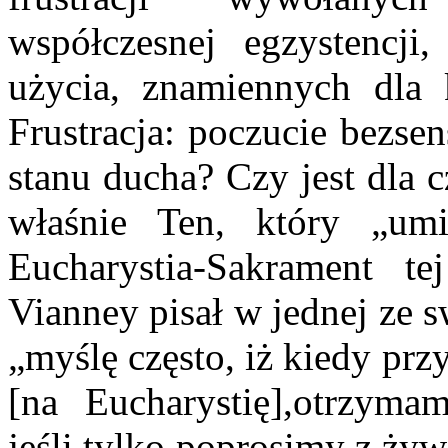
współczesnej egzystencji
użycia, znamiennych dla 
Frustracja: poczucie bezsen
stanu ducha? Czy jest dla 
właśnie Ten, który „um
Eucharystia-Sakrament t
Vianney pisał w jednej ze 
„myślę często, iż kiedy pr
[na Eucharystię],otrzyma
jeśli tylko poprosimy z ży