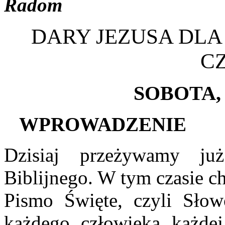
Radom
DARY JEZUSA DL
C
S
OBOTA
,
W
PROWADZENIE
Dzisiaj przeżywamy ju
Biblijnego. W tym czasie c
Pismo Święte, czyli Sło
każdego człowieka każdej