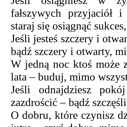
Jeśli osiągniesz w ży
fałszywych przyjaciół
staraj się osiągnąć sukce
Jeśli jesteś szczery i otw
bądź szczery i otwarty, 
W jedną noc ktoś może z
lata – buduj, mimo wszys
Jeśli odnajdziesz pokó
zazdrościć – bądź szczęś
O dobru, które czynisz dz