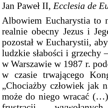
Jan Paweł II,
Ecclesia de E
Albowiem Eucharystia to n
realnie obecny Jezus i Jeg
pozostał w Eucharystii, ab
ludzkie słabości i grzechy
w Warszawie w 1987 r. podc
w czasie trwającego Kon
„Chociażby człowiek jak n
może do niego wracać (…).
frustracji wywołanyc