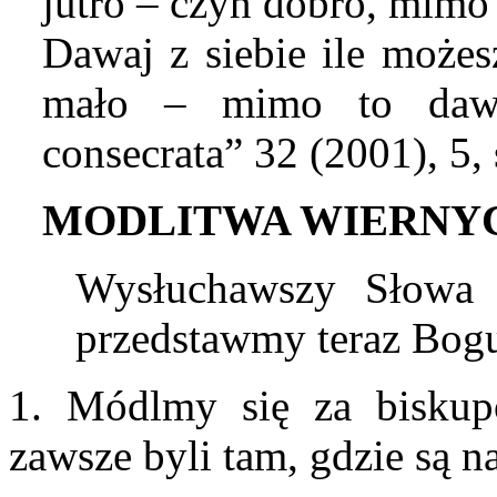
jutro – czyń dobro, mimo
Dawaj z siebie ile możesz
mało – mimo to dawa
consecrata” 32 (2001), 5, 
M
ODLITWA WIERNY
Wysłuchawszy Słowa 
przedstawmy teraz Bogu
1. Módlmy się za biskup
zawsze byli tam, gdzie są na