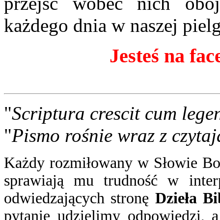
przejść wobec nich obo
każdego dnia w naszej piel
Jesteś na fac
"
Scriptura crescit cum lege
"
Pismo rośnie wraz z czytaj
Każdy rozmiłowany w Słowie Boż
sprawiają mu trudność w inter
odwiedzających stronę
Dzieła Bi
pytanie
udzielimy odpowiedzi
, 