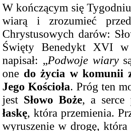
W kończącym się Tygodniu B
wiarą i zrozumieć prze
Chrystusowych darów: Słow
Święty Benedykt XVI w 
napisał: „
Podwoje wiary
s
one
do życia w komunii 
Jego Kościoła
. Próg ten m
jest
Słowo Boże
, a serce
łaskę
, która przemienia. P
wyruszenie w drogę, która 