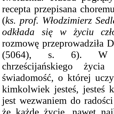
recepta przepisana chore
(
ks. prof. Włodzimierz Sedl
odkłada się w życiu czło
rozmowę przeprowadziła D.
(5064), s. 6). W a
chrześcijańskiego życ
świadomość, o której uczy
kimkolwiek jesteś, jesteś 
jest wezwaniem do radości
że każde życie, nawet na