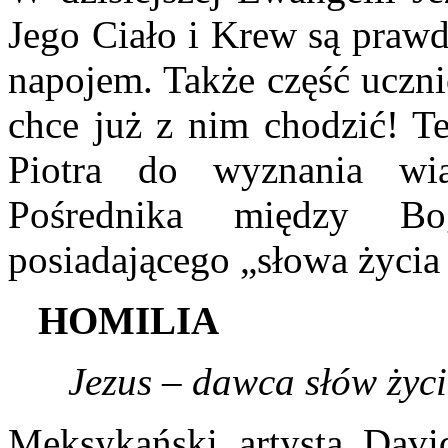
Jego Ciało i Krew są pra
napojem. Także część uczni
chce już z nim chodzić! 
Piotra do wyznania wi
Pośrednika między Bo
posiadającego „słowa życia
H
OMILIA
Jezus – dawca słów życ
Meksykański artysta David