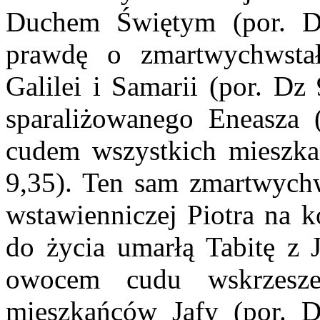
Duchem Świętym (por. Dz 
prawdę o zmartwychwstał
Galilei i Samarii (por. Dz
sparaliżowanego Eneasza 
cudem wszystkich mieszka
9,35). Ten sam zmartwychw
wstawienniczej Piotra na 
do życia umarłą Tabitę z 
owocem cudu wskrzesze
mieszkańców Jafy (por. D