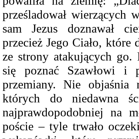
powaliła na ziemię: „Dla
prześladował wierzących w 
sam Jezus doznawał cie
przecież Jego Ciało, które 
ze strony atakujących go. 
się poznać Szawłowi i p
przemiany. Nie objaśnia 
których do niedawna śc
najprawdopodobniej na mod
poście – tyle trwało ocze