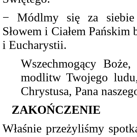
− Módlmy się za siebie
Słowem i Ciałem Pańskim by
i Eucharystii.
Wszechmogący Boże, P
modlitw Twojego ludu,
Chrystusa, Pana naszeg
Z
AKOŃCZENIE
Właśnie przeżyliśmy spotka