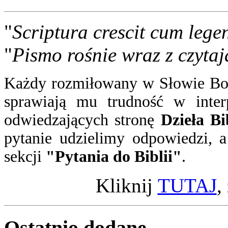
"
Scriptura crescit cum lege
"
Pismo rośnie wraz z czytaj
Każdy rozmiłowany w Słowie Boż
sprawiają mu trudność w inter
odwiedzających stronę
Dzieła Bi
pytanie
udzielimy odpowiedzi
, 
sekcji
"Pytania do Biblii"
.
Kliknij
TUTAJ
,
Ostatnio
dodane