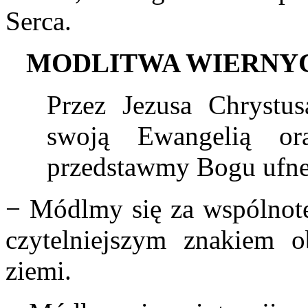
Serca.
M
ODLITWA WIERNY
Przez Jezusa Chrystus
swoją Ewangelią o
przedstawmy Bogu ufne
− Módlmy się za wspólnotę 
czytelniejszym znakiem 
ziemi.