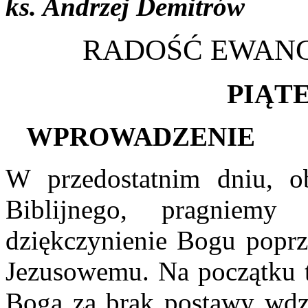
ks. Andrzej Demitrów
RADOŚĆ EWANGE
P
IĄT
W
PROWADZENIE
W przedostatnim dniu, o
Biblijnego, pragniemy
dziękczynienie Bogu poprze
Jezusowemu. Na początku 
Boga za brak postawy wdzi