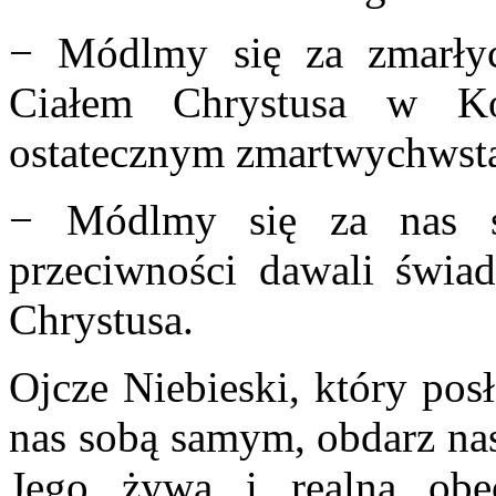
− Módlmy się za zmarłych
Ciałem Chrystusa w K
ostatecznym zmartwychwsta
− Módlmy się za nas s
przeciwności dawali świad
Chrystusa.
Ojcze Niebieski, który pos
nas sobą samym, obdarz nas
Jego żywą i realną obe