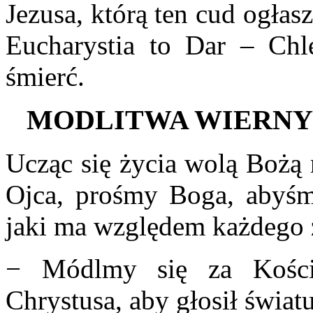
Jezusa, którą ten cud ogłasz
Eucharystia to Dar – Chl
śmierć.
MODLITWA WIERN
Ucząc się życia wolą Bożą 
Ojca, prośmy Boga, abyśmy
jaki ma względem każdego 
− Módlmy się za Kości
Chrystusa, aby głosił świa