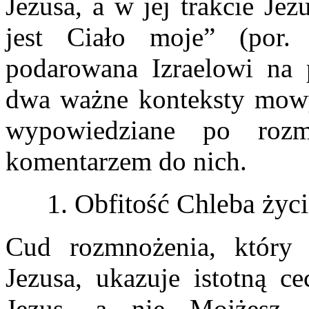
Jezusa, a w jej trakcie Jez
jest Ciało moje” (por
podarowana Izraelowi na p
dwa ważne konteksty mowy
wypowiedziane po rozm
komentarzem do nich.
1. Obfitość Chleba życ
Cud rozmnożenia, który
Jezusa, ukazuje istotną c
Jezus, a nie Mojżesz, 