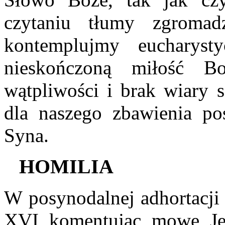
czytaniu tłumy zgroma
kontemplujmy eucharysty
nieskończoną miłość B
wątpliwości i brak wiary 
dla naszego zbawienia p
Syna.
H
OMILIA
W posynodalnej adhortacj
XVI komentując mowę Je