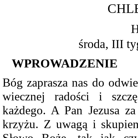
CHL
H
środa, III 
W
PROWADZENIE
Bóg zaprasza nas do odwie
wiecznej radości i szcz
każdego. A Pan Jezusa za
krzyżu. Z uwagą i skupie
Słowo Boże, tak jak cz