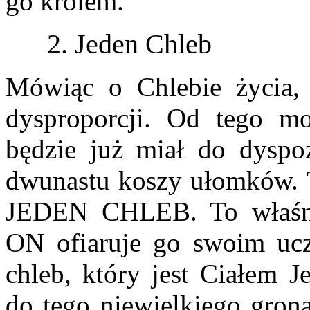
go królem.
2. Jeden Chleb
Mówiąc o Chlebie życia, J
dysproporcji. Od tego m
będzie już miał do dyspoz
dwunastu koszy ułomków. T
JEDEN CHLEB. To właśnie
ON ofiaruje go swoim uc
chleb, który jest Ciałem J
do tego niewielkiego grona