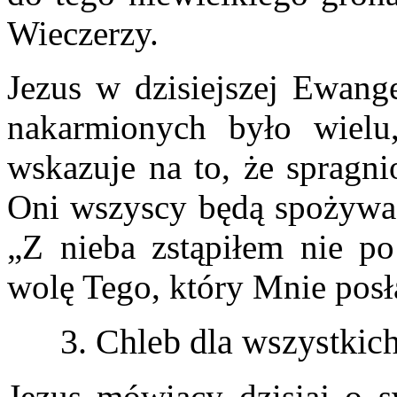
Wieczerzy.
Jezus w dzisiejszej Ewang
nakarmionych było wiel
wskazuje na to, że spragni
Oni wszyscy będą spożywać 
„Z nieba zstąpiłem nie po
wolę Tego, który Mnie posł
3. Chleb dla wszystkic
Jezus mówiący dzisiaj o 