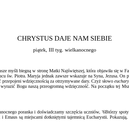
CHRYSTUS DAJE NAM SIEBIE
piątek, III tyg. wielkanocnego
 myśli biegną w stronę Matki Najświętszej, która objawiła się w Fatim
cu św. Piotra. Maryja jednak zawsze wskazuje na Syna, Jezusa. On pr
ć przepojeni wdzięcznością za otrzymywane dary. Czyż słowo
euchary
y wyrazić Bogu naszą przeogromną wdzięczność. Na początku tej Ms
nocnego poranka i doświadczamy szczęścia uczniów, '6Btórzy spot
 i Emaus są miejscami dotkniętymi tajemnicą Eucharystii. Pokazują