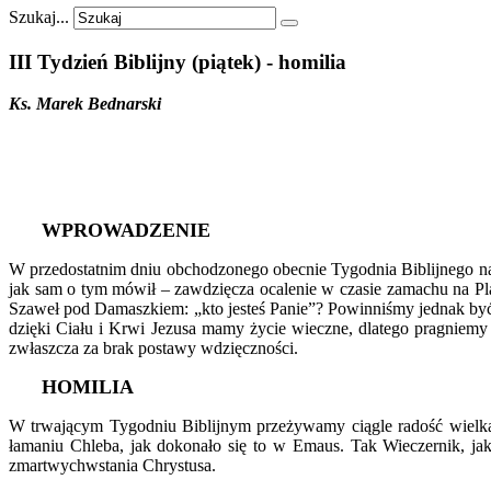
Szukaj...
III
Tydzień
Biblijny
(piątek)
-
homilia
Ks. Marek Bednarski
W
PROWADZENIE
W przedostatnim dniu obchodzonego obecnie Tygodnia Biblijnego nasze
jak sam o tym mówił – zawdzięcza ocalenie w czasie zamachu na Pla
Szaweł pod Damaszkiem: „kto jesteś Panie”? Powinniśmy jednak by
dzięki Ciału i Krwi Jezusa mamy życie wieczne, dlatego pragniem
zwłaszcza za brak postawy wdzięczności.
H
OMILIA
W trwającym Tygodniu Biblijnym przeżywamy ciągle radość wielka
łamaniu Chleba, jak dokonało się to w Emaus. Tak Wieczernik, jak
zmartwychwstania Chrystusa.