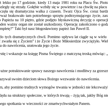
lekko po 17 godzinie, kiedy 13 maja 1981 roku na Placu Św. Piotra r
legły się strzały. Gołębie wzbiły się w powietrze i na chwilę na placu 
oczęła się dramatyczna walka z czasem. Twarz Ojca Św. coraz bardzi
aż brakowało tam potrzebnego sprzętu podtrzymującego życie, zaraz
Papieża na 10 piętro, gdzie podjęto błyskawiczną decyzję o operacji. J
żaden ważny organ nie został uszkodzony. Operację zakończono o godz
pletę?” Taki był nasz błogosławiony papież Jan Paweł II.
do tych dramatycznych chwil. Pomimo upływu lat ciągle są w wielu
 zwarła się z Życiem” i że Życie i Boże Miłosierdzie zwyciężyło. Wie
a do nawrócenia, uratowała jego życie.
rystię i wskazuje na księgę Pisma Świętego z matczyną troską mówiąc
ważne potraktowanie sprawy naszego nawrócenia i modlitwy za grzesz
zekazywał swoim dzieciom słowa Bożego wezwanie do nawrócenia.
em, aby pomimo trudnych wymogów trwania w jedności nie lekceważyl
u na struktury społeczne, w których trwają – żyją tak, jakby Bóg nie 
snego spotkania w wieczności ze zmartwychwstałym Panem.