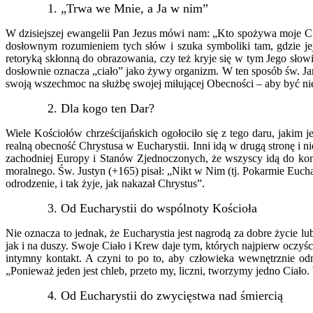
1. „Trwa we Mnie, a Ja w nim”
W dzisiejszej ewangelii Pan Jezus mówi nam: „Kto spożywa moje Cia
dosłownym rozumieniem tych słów i szuka symboliki tam, gdzie je
retoryką skłonną do obrazowania, czy też kryje się w tym Jego słow
dosłownie oznacza „ciało” jako żywy organizm. W ten sposób św. Jan 
swoją wszechmoc na służbę swojej miłującej Obecności – aby być nie
2. Dla kogo ten Dar?
Wiele Kościołów chrześcijańskich ogołociło się z tego daru, jakim
realną obecność Chrystusa w Eucharystii. Inni idą w drugą stronę i 
zachodniej Europy i Stanów Zjednoczonych, że wszyscy idą do kom
moralnego. Św. Justyn (+165) pisał: „Nikt w Nim (tj. Pokarmie Eucha
odrodzenie, i tak żyje, jak nakazał Chrystus”.
3. Od Eucharystii do wspólnoty Kościoła
Nie oznacza to jednak, że Eucharystia jest nagrodą za dobre życie l
jak i na duszy. Swoje Ciało i Krew daje tym, których najpierw oczyśc
intymny kontakt. A czyni to po to, aby człowieka wewnętrznie o
„Ponieważ jeden jest chleb, przeto my, liczni, tworzymy jedno Ciał
4. Od Eucharystii do zwycięstwa nad śmiercią