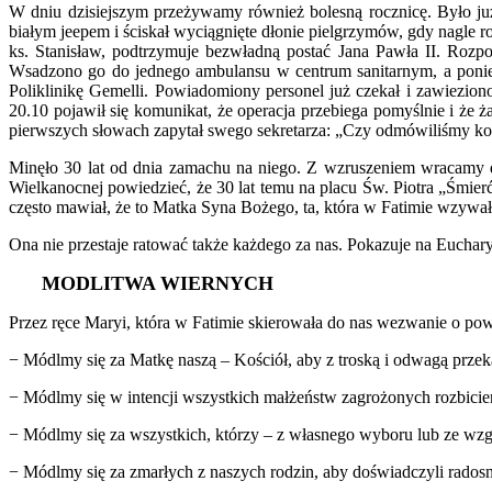
W dniu dzisiejszym przeżywamy również bolesną rocznicę. Było już 
białym jeepem i ściskał wyciągnięte dłonie pielgrzymów, gdy nagle roz
ks. Stanisław, podtrzymuje bezwładną postać Jana Pawła II. Rozp
Wsadzono go do jednego ambulansu w centrum sanitarnym, a poniew
Poliklinikę Gemelli. Powiadomiony personel już czekał i zawieziono 
20.10 pojawił się komunikat, że operacja przebiega pomyślnie i że 
pierwszych słowach zapytał swego sekretarza: „Czy odmówiliśmy kom
Minęło 30 lat od dnia zamachu na niego. Z wzruszeniem wracamy 
Wielkanocnej powiedzieć, że 30 lat temu na placu Św. Piotra „Śmierć
często mawiał, że to Matka Syna Bożego, ta, która w Fatimie wzywał
Ona nie przestaje ratować także każdego za nas. Pokazuje na Eucha
MODLITWA WIERNYCH
Przez ręce Maryi, która w Fatimie skierowała do nas wezwanie o po
− Módlmy się za Matkę naszą – Kościół, aby z troską i odwagą pr
− Módlmy się w intencji wszystkich małżeństw zagrożonych rozbici
− Módlmy się za wszystkich, którzy – z własnego wyboru lub ze względ
− Módlmy się za zmarłych z naszych rodzin, aby doświadczyli rado