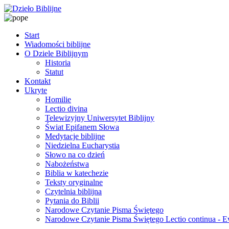
Start
Wiadomości biblijne
O Dziele Biblijnym
Historia
Statut
Kontakt
Ukryte
Homilie
Lectio divina
Telewizyjny Uniwersytet Biblijny
Świat Epifanem Słowa
Medytacje biblijne
Niedzielna Eucharystia
Słowo na co dzień
Nabożeństwa
Biblia w katechezie
Teksty oryginalne
Czytelnia biblijna
Pytania do Biblii
Narodowe Czytanie Pisma Świętego
Narodowe Czytanie Pisma Świętego Lectio continua - 