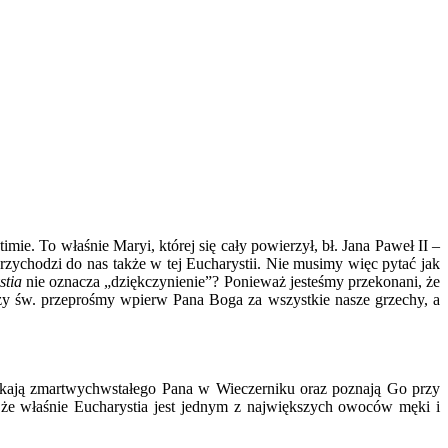
ie. To właśnie Maryi, której się cały powierzył, bł. Jana Paweł II –
zychodzi do nas także w tej Eucharystii. Nie musimy więc pytać jak
stia
nie oznacza „dziękczynienie”? Ponieważ jesteśmy przekonani, że
zy św. przeprośmy wpierw Pana Boga za wszystkie nasze grzechy, a
ykają zmartwychwstałego Pana w Wieczerniku oraz poznają Go przy
, że właśnie Eucharystia jest jednym z największych owoców męki i