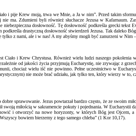
ło i pije Krew moją, trwa we Mnie, a Ja w nim”. Przed takim sformuł
j nie ma. Zdumieni byli również słuchacze Jezusa w Kafarnaum. Za
ie niebezpieczna dosłowność. Tę dosłowność podkreśla grecki tekst E
podkreśla drastyczną dosłowność stwierdzeń Jezusa. Tak daleko Bóg id
 tylko z nami, ale i w nas! A my abyśmy mogli być zanurzeni w Nim –
 jest Ciało i Krew Chrystusa. Również wielu ludzi naszego pokolenia 
niezależnie od jakości życia przyjmują Eucharystię, nie zrywając z gr
unii, chociaż wielu iść nie powinno. Pełne uczestnictwo w Eucharys
rystycznym) nie może brać udziału, jak tylko ten, który wierzy w to, c
ub dobre sprawowanie. Jezus powtarzał bardzo często, że ze swoim miło
ił swoją miłością w sakramencie pokuty i pojednania. W Eucharystii daj
dnowić i otworzyć na nowe horyzonty, w których Bóg jest Ojcem, a 
o. Wszyscy bowiem bierzemy z tego samego chleba” (1 Kor 10,17).