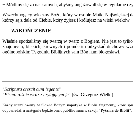
− Módlmy się za nas samych, abyśmy angażowali się w regularne cz
Wszechmogący wieczny Boże, który w osobie Matki Najświętszej dał
którzy są z dala od Ciebie, który żyjesz i królujesz na wieki wieków.
Z
AKOŃCZENIE
Właśnie spotkaliśmy się twarzą w twarz z Bogiem. Nie jest to tylk
znajomych, bliskich, krewnych i pomóc im odzyskać duchowy wzr
ogólnopolskim Tygodniu Biblijnych sam Bóg nam błogosławi.
"
Scriptura crescit cum legente
"
"
Pismo rośnie wraz z czytającym je
" (św. Grzegorz Wielki)
Każdy rozmiłowany w Słowie Bożym napotyka w Biblii fragmenty, które spra
odpowiedzi
, a następnie będzie ona opublikowana w sekcji
"Pytania do Biblii"
.