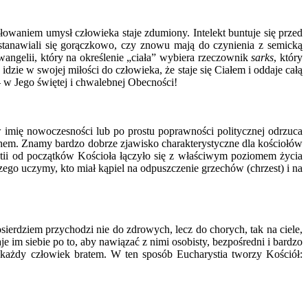
owaniem umysł człowieka staje zdumiony. Intelekt buntuje się przed
stanawiali się gorączkowo, czy znowu mają do czynienia z semicką
wangelii, który na określenie „ciała” wybiera rzeczownik
sarks
, który
zie w swojej miłości do człowieka, że staje się Ciałem i oddaje całą
 w Jego świętej i chwalebnej Obecności!
w imię nowoczesności lub po prostu poprawności politycznej odrzuca
zechem. Znamy bardzo dobrze zjawisko charakterystyczne dla kościołów
tii od początków Kościoła łączyło się z właściwym poziomem życia
zego uczymy, kto miał kąpiel na odpuszczenie grzechów (chrzest) i na
sierdziem przychodzi nie do zdrowych, lecz do chorych, tak na ciele,
e im siebie po to, aby nawiązać z nimi osobisty, bezpośredni i bardzo
każdy człowiek bratem. W ten sposób Eucharystia tworzy Kościół: