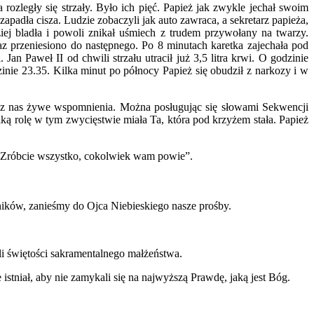
ozległy się strzały. Było ich pięć. Papież jak zwykle jechał swoim
zapadła cisza. Ludzie zobaczyli jak auto zawraca, a sekretarz papieża,
ej bladła i powoli znikał uśmiech z trudem przywołany na twarzy.
 przeniesiono do następnego. Po 8 minutach karetka zajechała pod
an Paweł II od chwili strzału utracił już 3,5 litra krwi. O godzinie
inie 23.35. Kilka minut po północy Papież się obudził z narkozy i w
 z nas żywe wspomnienia. Można posługując się słowami Sekwencji
lką rolę w tym zwycięstwie miała Ta, która pod krzyżem stała. Papież
: „Zróbcie wszystko, cokolwiek wam powie”.
ników, zanieśmy do Ojca Niebieskiego nasze prośby.
i świętości sakramentalnego małżeństwa.
istniał, aby nie zamykali się na najwyższą Prawdę, jaką jest Bóg.