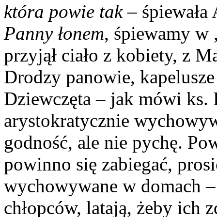
która powie tak
– śpiewała
Panny łonem
, śpiewamy w 
przyjął ciało z kobiety, z M
Drodzy panowie, kapelusze 
Dziewczęta – jak mówi ks.
arystokratycznie wychowyw
godność, ale nie pychę. Po
powinno się zabiegać, prosić
wychowywane w domach – ni
chłopców, latają, żeby ich