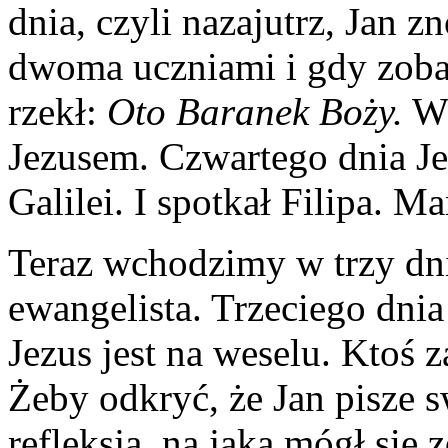
dnia, czyli nazajutrz, Jan 
dwoma uczniami i gdy zoba
rzekł:
Oto Baranek Boży.
Wt
Jezusem. Czwartego dnia Je
Galilei. I spotkał Filipa. M
Teraz wchodzimy w trzy dn
ewangelista. Trzeciego dni
Jezus jest na weselu. Ktoś z
Żeby odkryć, że Jan pisze 
refleksją, na jaką mógł się