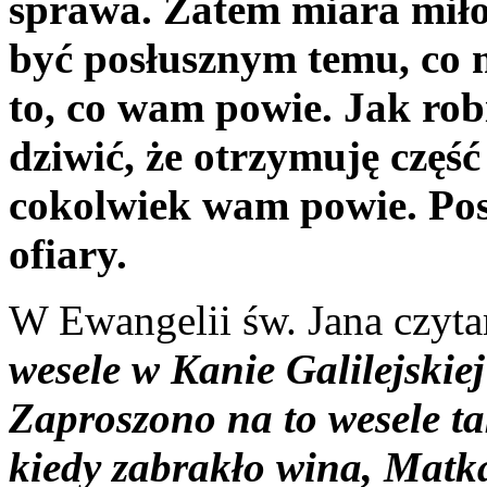
sprawa. Zatem miara miłoś
być posłusznym temu, co 
to, co wam powie. Jak robi
dziwić, że otrzymuję część
cokolwiek wam powie. Posł
ofiary.
W Ewangelii św. Jana czyt
wesele w Kanie Galilejskie
Zaproszono na to wesele ta
kiedy zabrakło wina, Matk