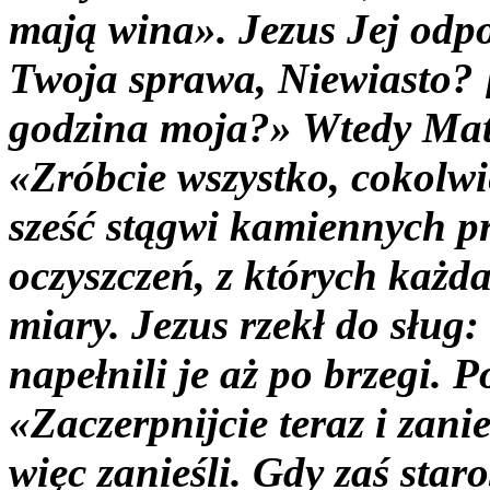
mają wina». Jezus Jej odpo
Twoja sprawa, Niewiasto? [
godzina moja?» Wtedy Matk
«Zróbcie wszystko, cokolw
sześć stągwi kamiennych p
oczyszczeń, z których każd
miary. Jezus rzekł do sług:
napełnili je aż po brzegi. 
«Zaczerpnijcie teraz i zani
więc zanieśli. Gdy zaś star