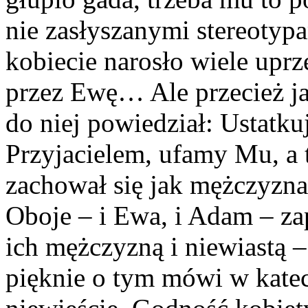
nie zasłyszanymi stereotyp
kobiecie narosło wiele upr
przez Ewę… Ale przecież j
do niej powiedział: Ustatku
Przyjacielem, ufamy Mu, a
zachował się jak mężczyzn
Oboje – i Ewa, i Adam – zap
ich mężczyzną i niewiastą –
pięknie o tym mówi w kate