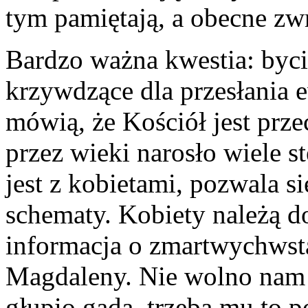
tym pamiętają, a obecne zw
Bardzo ważna kwestia: bycie
krzywdzące dla przesłania 
mówią, że Kościół jest prz
przez wieki narosło wiele s
jest z kobietami, pozwala s
schematy. Kobiety należą d
informacja o zmartwychwst
Magdaleny. Nie wolno nam 
głupio gada, trzeba mu to 