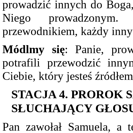
prowadzić innych do Boga, 
Niego prowadzonym.
przewodnikiem, każdy inny t
Módlmy się
: Panie, pro
potrafili przewodzić inn
Ciebie, który jesteś źródłe
S
TACJA
4. P
ROROK
S
SŁUCHAJĄCY GŁOS
Pan zawołał Samuela, a t