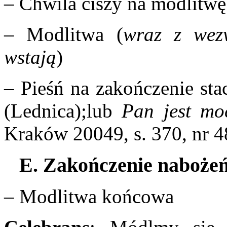
– Chwila ciszy na modlitw
– Modlitwa (
wraz z wez
wstają
)
– Pieśń na zakończenie sta
(Lednica);lub
Pan jest m
Kraków 20049, s. 370, nr 4
E. Zakończenie naboże
– Modlitwa końcowa