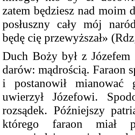
zatem będziesz nad moim 
posłuszny cały mój naród
będę cię przewyższał» (Rdz
Duch Boży był z Józefem 
darów: mądrością. Faraon s
i postanowił mianować 
uwierzył Józefowi. Spo
rozsądek. Późniejszy patr
którego faraon miał p