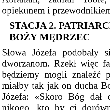
opiekunem i przewodnikie
S
TACJA
2. P
ATRIAR
B
OŻY MĘDRZEC
Słowa Józefa podobały s
dworzanom. Rzekł więc f
będziemy mogli znaleźć 
miałby tak jak on ducha B
Józefa: «Skoro Bóg dał 
nikogo, kto by ci dorówn