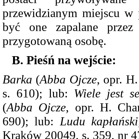
przewidzianym miejscu w p
być one zapalane przez 
przygotowaną osobę.
B. Pieśń na wejście:
Barka
(
Abba Ojcze
, opr. H
s. 610); lub:
Wiele jest s
(
Abba Ojcze
, opr. H. Cha
690); lub:
Ludu kapłański
Kraków 20049, s. 359, nr 4