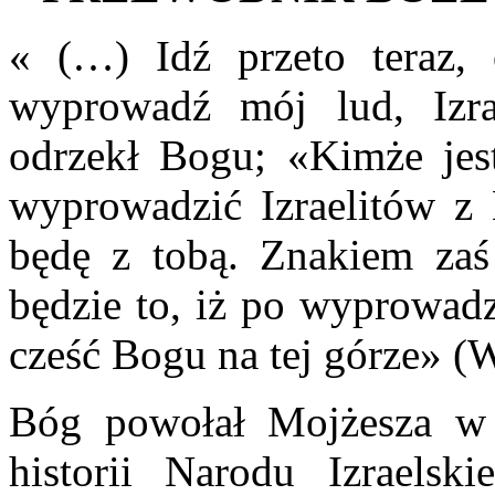
« (…) Idź przeto teraz, 
wyprowadź mój lud, Izra
odrzekł Bogu; «Kimże jes
wyprowadzić Izraelitów z 
będę z tobą. Znakiem zaś 
będzie to, iż po wyprowadz
cześć Bogu na tej górze» (W
Bóg powołał Mojżesza w
historii Narodu Izraelsk