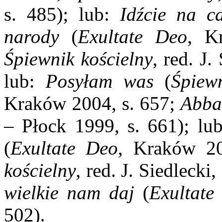
s. 485); lub:
Idźcie na ca
narody
(
Exultate Deo
, K
Śpiewnik kościelny
, red. J
lub:
Posyłam was
(
Śpiew
Kraków 2004, s. 657;
Abba
– Płock 1999, s. 661); lu
(
Exultate Deo
, Kraków 2
kościelny
, red. J. Siedleck
wielkie nam daj
(
Exultate
502).