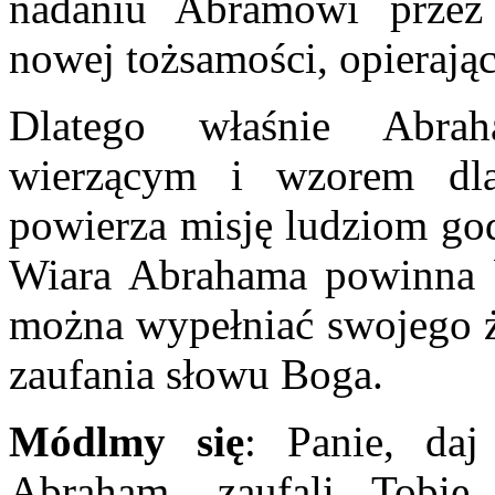
nadaniu Abramowi przez
nowej tożsamości, opierają
Dlatego właśnie Abra
wierzącym i wzorem dla
powierza misję ludziom g
Wiara Abrahama powinna 
można wypełniać swojego ż
zaufania słowu Boga.
Módlmy się
: Panie, da
Abraham, zaufali Tobie