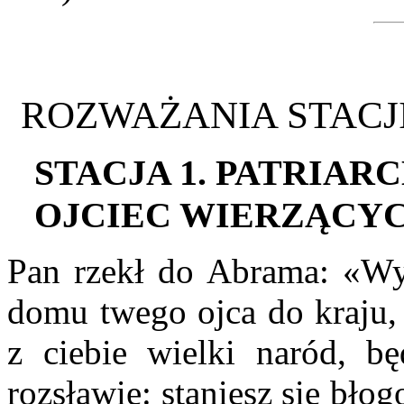
ROZWAŻANIA STACJ
S
TACJA
1. P
ATRIAR
OJCIEC WIERZĄCY
Pan rzekł do Abrama: «Wyj
domu twego ojca do kraju,
z ciebie wielki naród, bę
rozsławię: staniesz się bł