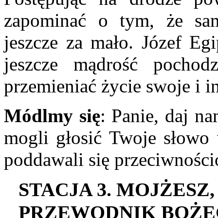
zapominać o tym, że sam
jeszcze za mało. Józef Egi
jeszcze mądrość pochod
przemieniać życie swoje i i
Módlmy się
: Panie, daj n
mogli głosić Twoje słowo 
poddawali się przeciwnośc
S
TACJA
3. M
OJŻESZ
,
PRZEWODNIK
B
OŻE