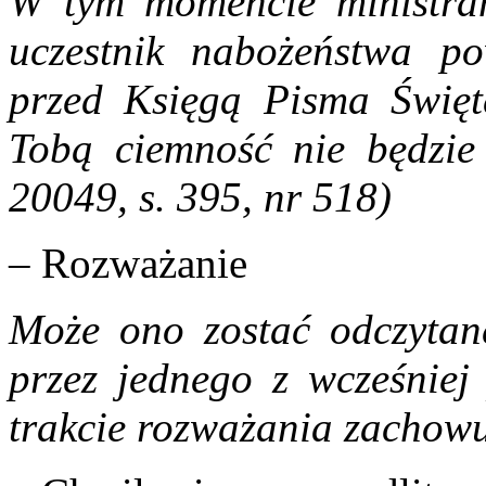
W tym momencie ministran
uczestnik nabożeństwa po
przed Księgą Pisma Święt
Tobą ciemność nie będzie
2004
9
, s. 395, nr 518)
– Rozważanie
Może ono zostać odczytan
przez jednego z wcześniej
trakcie rozważania zachow