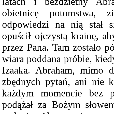
latach i bezdzietny Abr
obietnicę potomstwa, 
odpowiedzi na nią stał 
opuścił ojczystą krainę, a
przez Pana. Tam zostało pó
wiara poddana próbie, kied
Izaaka. Abraham, mimo dr
zbędnych pytań, ani nie 
każdym momencie bez po
podążał za Bożym słowem