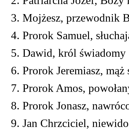
2. Patriarcha Józef, Boży
3. Mojżesz, przewodnik 
4. Prorok Samuel, słucha
5. Dawid, król świadomy 
6. Prorok Jeremiasz, mą
7. Prorok Amos, powołan
8. Prorok Jonasz, nawróc
9. Jan Chrzciciel, niewi