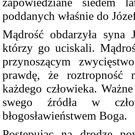
zapowiedziane siedem la
poddanych właśnie do Józef
Mądrość obdarzyła syna 
którzy go uciskali. Mądroś
przynoszącym zwycięstwo
prawdę, że roztropność 
każdego człowieka. Ważne 
swego źródła w czło
błogosławieństwem Boga.
Postępując na drodze po