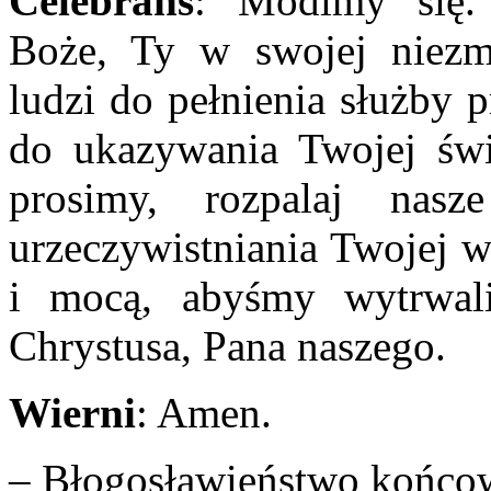
Celebrans
: Módlmy się.
Boże, Ty w swojej niezmi
ludzi do pełnienia służby 
do ukazywania Twojej świ
prosimy, rozpalaj nasz
urzeczywistniania Twojej w
i mocą, abyśmy wytrwal
Chrystusa, Pana naszego.
Wierni
: Amen.
– Błogosławieństwo końco