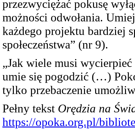
przezwyciężać pokusę wyłąc
możności odwołania. Umiej
każdego projektu bardziej 
społeczeństwa” (nr 9).
„Jak wiele musi wycierpieć 
umie się pogodzić (…) Pokó
tylko przebaczenie umożliw
Pełny tekst
Orędzia na Świ
https://opoka.org.pl/bibl