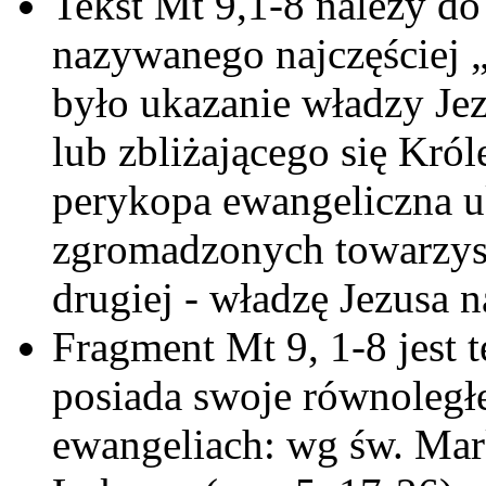
Tekst Mt 9,1-8 należy do
nazywanego najczęściej 
było ukazanie władzy Jez
lub zbliżającego się Kr
perykopa ewangeliczna uk
zgromadzonych towarzyszy
drugiej - władzę Jezusa na
Fragment Mt 9, 1-8 jest 
posiada swoje równoległ
ewangeliach: wg św. Mark