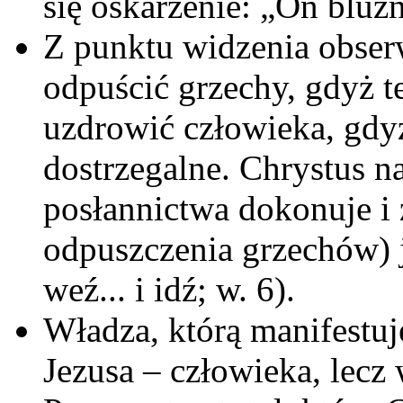
się oskarżenie: „On bluźn
Z punktu widzenia obserw
odpuścić grzechy, gdyż t
uzdrowić człowieka, gdyż
dostrzegalne. Chrystus n
posłannictwa dokonuje i 
odpuszczenia grzechów) 
weź... i idź; w. 6).
Władza, którą manifestuje
Jezusa – człowieka, lecz