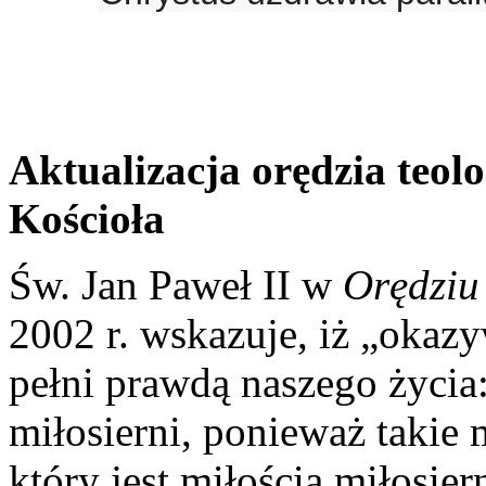
Aktualizacja orędzia teol
Koś
cio
ła
Św. Jan Paweł II w
Orędziu
2002 r. wskazuje, iż „okaz
pełni prawdą naszego życi
miłosierni, ponieważ takie 
który jest miłością miłosier