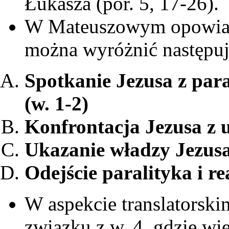
Łukasza (por. 5, 17-26).
W Mateuszowym opowiada
można wyróżnić następuj
Spotkanie Jezusa z para
(w. 1-2)
Konfrontacja Jezusa z 
Ukazanie władzy Jezusa
Odej
ście paralityka i r
W aspekcie translatorski
związku z w. 4, gdzie w