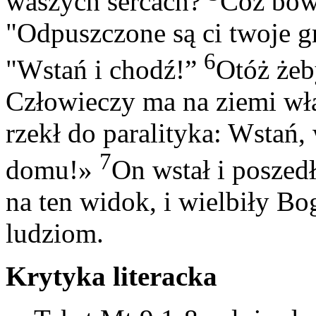
waszych sercach?
Cóż bowi
"Odpuszczone są ci twoje g
6
"Wstań i chodź!”
Otóż żeb
Człowieczy ma na ziemi wł
rzekł do paralityka: Wstań,
7
domu!»
On wstał i posze
na ten widok, i wielbiły Bog
ludziom.
Krytyka literacka