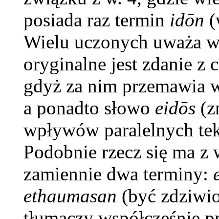
posiada raz termin
idōn
(
Wielu uczonych uważa ws
oryginalne jest zdanie z
gdyż za nim przemawia w
a ponadto słowo
eid
ōs
(z
wpływów paralelnych tek
Podobnie rzecz się ma z
zamiennie dwa terminy:
ethaumasan
(być zdziwi
tłumaczy współcześnie pr