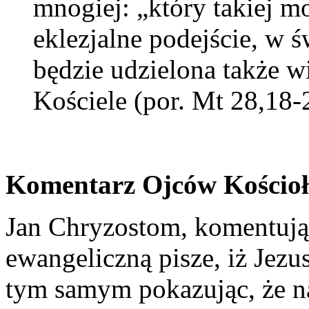
mnogiej: „który takiej m
eklezjalne podejście, w 
będzie udzielona także 
Kościele (por. Mt 28,18-
Komentarz Ojc
ó
w Koś
cio
Jan Chryzostom, komentują
ewangeliczną pisze, iż Jezus
tym samym pokazując, że 