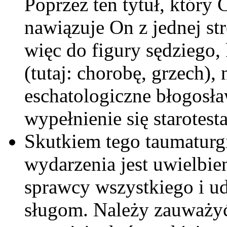
Poprzez ten tytuł, który 
nawiązuje On z jednej st
więc do figury sędziego,
(tutaj: chorobę, grzech),
eschatologiczne błogosł
wypełnienie się starotest
Skutkiem tego taumaturg
wydarzenia jest uwielbien
sprawcy wszystkiego i u
sługom. Należy zauważyć