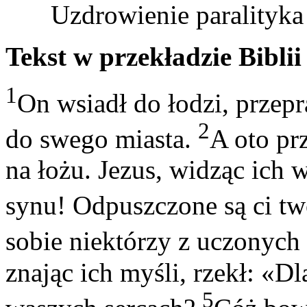
Uzdrowienie paralityka
Tekst w przekładzie Biblii
1
On wsiadł do łodzi, przepr
2
do swego miasta.
A oto pr
na łożu. Jezus, widząc ich w
synu! Odpuszczone są ci tw
sobie niektórzy z uczonych
znając ich myśli, rzekł: «D
5