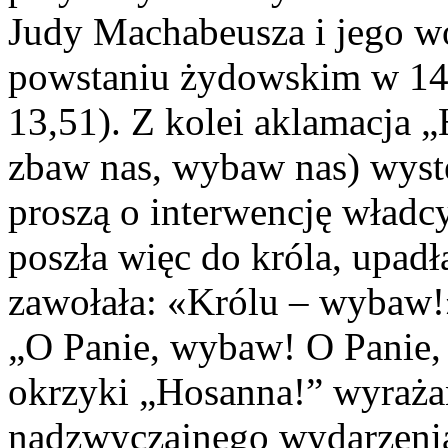
Judy Machabeusza i jego w
powstaniu żydowskim w 140
13,51). Z kolei aklamacja „H
zbaw nas, wybaw nas) wystę
proszą o interwencję władc
poszła więc do króla, upadł
zawołała: «Królu – wybaw!
„O Panie, wybaw! O Panie,
okrzyki „Hosanna!” wyrażan
nadzwyczajnego wydarzenia