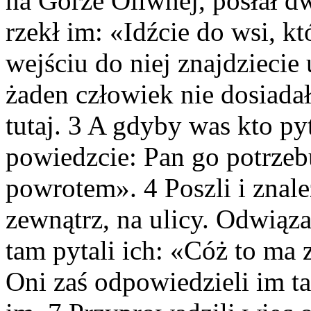
na Górze Oliwnej, posłał d
rzekł im: «Idźcie do wsi, kt
wejściu do niej znajdziecie
żaden człowiek nie dosiada
tutaj. 3 A gdyby was kto pyt
powiedzcie: Pan go potrzebuj
powrotem». 4 Poszli i znale
zewnątrz, na ulicy. Odwiązal
tam pytali ich: «Cóż to ma 
Oni zaś odpowiedzieli im tak