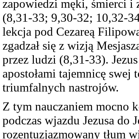
zapowiedzi męki, śmierci i
(8,31-33; 9,30-32; 10,32-
lekcja pod Cezareą Filipową
zgadzał się z wizją Mesjasz
przez ludzi (8,31-33). Jezu
apostołami tajemnicę swej t
triumfalnych nastrojów.
Z tym nauczaniem mocno kont
podczas wjazdu Jezusa do 
rozentuzjazmowany tłum wi