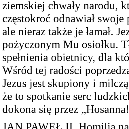
ziemskiej chwały narodu, 
częstokroć odnawiał swoje
ale nieraz także je łamał. 
pożyczonym Mu osiołku. Tł
spełnienia obietnicy, dla kt
Wśród tej radości poprzedza
Jezus jest skupiony i milcz
że to spotkanie serc ludzk
dokona się przez „Hosanna!
JAN PAWEŁ II, Homilia na 