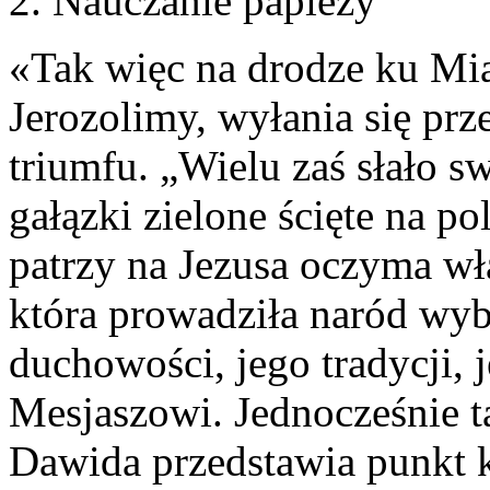
2. Nauczanie papieży
«Tak więc na drodze ku Mia
Jerozolimy, wyłania się pr
triumfu. „Wielu zaś słało sw
gałązki zielone ścięte na p
patrzy na Jezusa oczyma własn
która prowadziła naród wyb
duchowości, jego tradycji, 
Mesjaszowi. Jednocześnie ta
Dawida przedstawia punkt 