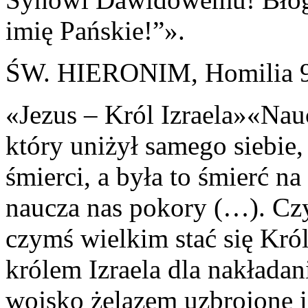
imię Pańskie!”».
ŚW. HIERONIM, Homilia 
«Jezus – Król Izraela»«Nau
który uniżył samego siebie,
śmierci, a była to śmierć na
naucza nas pokory (…). Cz
czymś wielkim stać się Król
królem Izraela dla nakłada
wojsko żelazem uzbrojone 