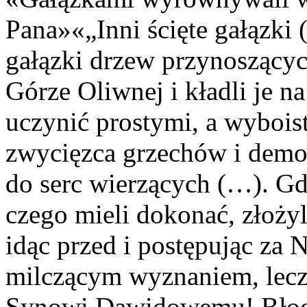
Pana»«„Inni ścięte gałązki (
gałązki drzew przynoszący
Górze Oliwnej i kładli je n
uczynić prostymi, a wybois
zwycięzca grzechów i demon
do serc wierzących (…). Gd
czego mieli dokonać, złożyl
idąc przed i postępując za 
milczącym wyznaniem, lecz 
Synowi Dawidowemu! Błogo