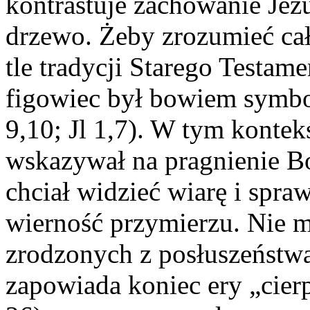
kontrastuje zachowanie Jezu
drzewo. Żeby zrozumieć całe
tle tradycji Starego Testam
figowiec był bowiem symbol
9,10; Jl 1,7). W tym kontek
wskazywał na pragnienie B
chciał widzieć wiarę i spraw
wierność przymierzu. Nie 
zrodzonych z posłuszeństw
zapowiada koniec ery „cierp