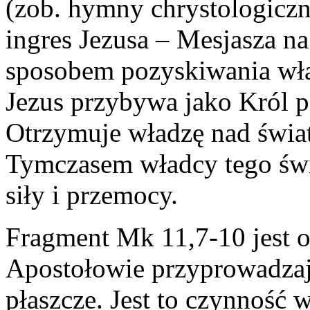
(zob. hymny chrystologiczn
ingres Jezusa – Mesjasza na 
sposobem pozyskiwania wła
Jezus przybywa jako Król p
Otrzymuje władzę nad świa
Tymczasem władcy tego świa
siły i przemocy.
Fragment Mk 11,7-10 jest op
Apostołowie przyprowadzają
płaszcze. Jest to czynność 