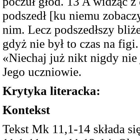
poczuł głód. 13 A widząc z 
podszedł [ku niemu zobaczy
nim. Lecz podszedłszy bliżej
gdyż nie był to czas na fig
«Niechaj już nikt nigdy nie 
Jego uczniowie.
Krytyka literacka:
Kontekst
Tekst Mk 11,1-14 składa s