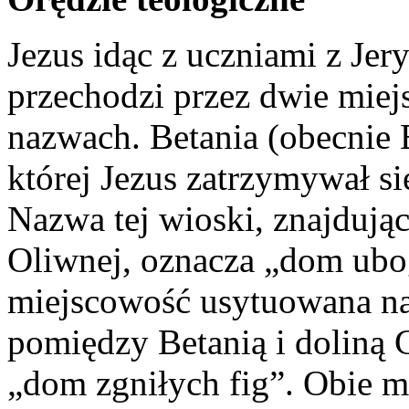
Jezus idąc z uczniami z Jer
przechodzi przez dwie mie
nazwach. Betania (obecnie 
której Jezus zatrzymywał s
Nazwa tej wioski, znajdując
Oliwnej, oznacza „dom ubog
miejscowość usytuowana na
pomiędzy Betanią i doliną 
„dom zgniłych fig”. Obie m