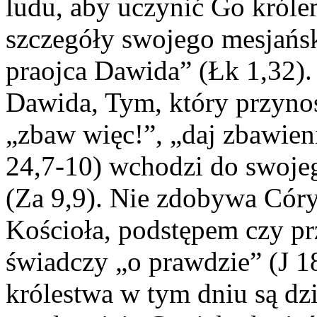
ludu, aby uczynić Go króle
szczegóły swojego mesjańs
praojca Dawida” (Łk 1,32)
Dawida, Tym, który przyno
„zbaw więc!”, „daj zbawien
24,7-10) wchodzi do swojeg
(Za 9,9). Nie zdobywa Córy 
Kościoła, podstępem czy pr
świadczy „o prawdzie” (J 1
królestwa w tym dniu są dz