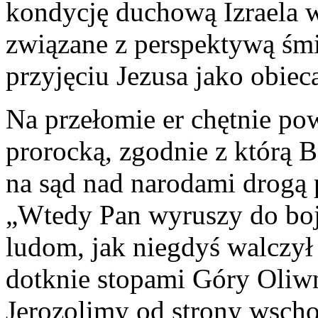
kondycję duchową Izraela w
związane z perspektywą śmi
przyjęciu Jezusa jako obiec
Na przełomie er chętnie po
prorocką, zgodnie z którą 
na sąd nad narodami drogą
„Wtedy Pan wyruszy do boju
ludom, jak niegdyś walczy
dotknie stopami Góry Oliwn
Jerozolimy od strony wschod