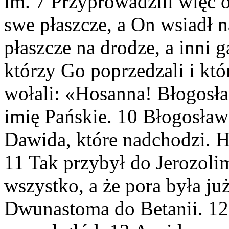
im. 7 Przyprowadzili więc oś
swe płaszcze, a On wsiadł n
płaszcze na drodze, a inni g
którzy Go poprzedzali i któ
wołali: «Hosanna! Błogosł
imię Pańskie. 10 Błogosław
Dawida, które nadchodzi. 
11 Tak przybył do Jerozolim
wszystko, a że pora była ju
Dwunastoma do Betanii. 12 