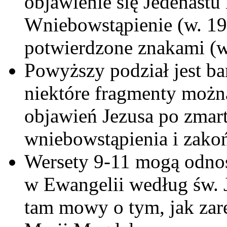
objawienie się Jedenastu 
Wniebowstąpienie (w. 19
potwierdzone znakami (w
Powyższy podział jest b
niektóre fragmenty można
objawień Jezusa po zmar
wniebowstąpienia i zakoń
Wersety 9-11 mogą odnos
w Ewangelii według św. J
tam mowy o tym, jak zar