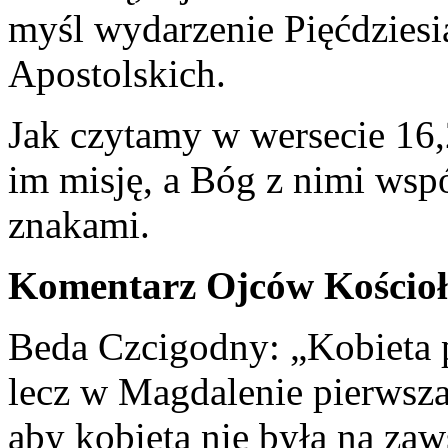
myśl wydarzenie Pięćdziesi
Apostolskich.
Jak czytamy w wersecie 16,
im misję, a Bóg z nimi wspó
znakami.
Komentarz Ojców Kościo
Beda Czcigodny: „Kobieta p
lecz w Magdalenie pierwsz
aby kobieta nie była na za