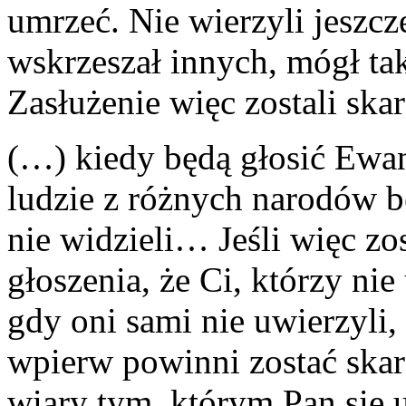
umrzeć. Nie wierzyli jeszcz
wskrzeszał innych, mógł ta
Zasłużenie więc zostali skar
(…) kiedy będą głosić Ewa
ludzie z różnych narodów b
nie widzieli… Jeśli więc zo
głoszenia, że Ci, którzy ni
gdy oni sami nie uwierzyli,
wpierw powinni zostać skar
wiary tym, którym Pan się u