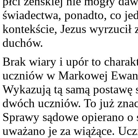
płci żeńskiej nie mogły da
świadectwa, ponadto, co je
kontekście, Jezus wyrzucił 
duchów.
Brak wiary i upór to chara
uczniów w Markowej Ewange
Wykazują tą samą postawę 
dwóch uczniów. To już zna
Sprawy sądowe opierano o
uważano je za wiążące. Ucz