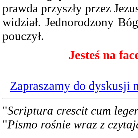
prawda przyszły przez Jezu
widział. Jednorodzony Bóg,
pouczył.
J
esteś na fa
Zapraszamy do dyskusji n
"
Scriptura crescit cum lege
"
Pismo rośnie wraz z czytaj