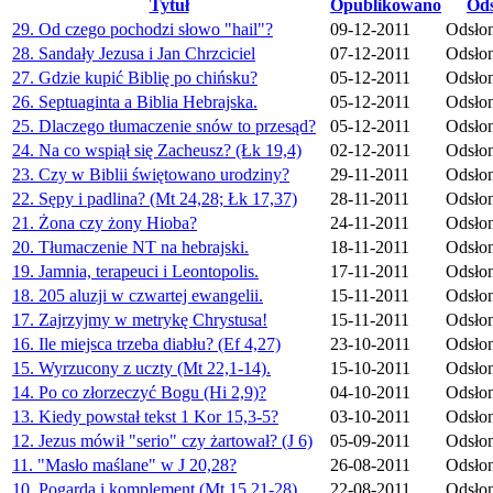
Tytuł
Opublikowano
Ods
29. Od czego pochodzi słowo "hail"?
09-12-2011
Odsło
28. Sandały Jezusa i Jan Chrzciciel
07-12-2011
Odsło
27. Gdzie kupić Biblię po chińsku?
05-12-2011
Odsło
26. Septuaginta a Biblia Hebrajska.
05-12-2011
Odsło
25. Dlaczego tłumaczenie snów to przesąd?
05-12-2011
Odsło
24. Na co wspiął się Zacheusz? (Łk 19,4)
02-12-2011
Odsło
23. Czy w Biblii świętowano urodziny?
29-11-2011
Odsło
22. Sępy i padlina? (Mt 24,28; Łk 17,37)
28-11-2011
Odsło
21. Żona czy żony Hioba?
24-11-2011
Odsło
20. Tłumaczenie NT na hebrajski.
18-11-2011
Odsło
19. Jamnia, terapeuci i Leontopolis.
17-11-2011
Odsło
18. 205 aluzji w czwartej ewangelii.
15-11-2011
Odsłon
17. Zajrzyjmy w metrykę Chrystusa!
15-11-2011
Odsło
16. Ile miejsca trzeba diabłu? (Ef 4,27)
23-10-2011
Odsło
15. Wyrzucony z uczty (Mt 22,1-14).
15-10-2011
Odsło
14. Po co złorzeczyć Bogu (Hi 2,9)?
04-10-2011
Odsło
13. Kiedy powstał tekst 1 Kor 15,3-5?
03-10-2011
Odsłon
12. Jezus mówił "serio" czy żartował? (J 6)
05-09-2011
Odsło
11. "Masło maślane" w J 20,28?
26-08-2011
Odsłon
10. Pogarda i komplement (Mt 15,21-28).
22-08-2011
Odsło