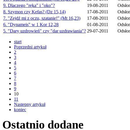
9. Dlaczego "ręka" i "oko"?
19-08-2011
Odsło
8. Szymon czy Kefas? (Dz 15,14)
17-08-2011
Odsło
7. "Zejdź mi z oczu, szatanie!" (Mt 16,23)
17-08-2011
Odsło
6. "Dynameis" w 1 Kor 12,28
01-08-2011
Odsłon
5. "Dary uzdrowień" czy "dar uzdrawiania"?
29-07-2011
Odsło
start
Poprzedni artykuł
2
3
4
5
6
7
8
9
10
11
Następny artykuł
koniec
Ostatnio
dodane