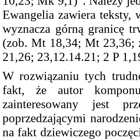
10,23; Mk 9,1)”. Należy je
Ewangelia zawiera teksty, 
wyznacza górną granicę tr
(zob. Mt 18,34; Mt 23,36; 
21,26; 23,12.14.21; 2 P 1,1
W rozwiązaniu tych trudn
fakt, że autor komponuj
zainteresowany jest pr
poprzedzającymi narodzeni
na fakt dziewiczego poczęc