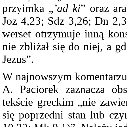
przyimka „
’ad ki
” oraz ar
Joz 4,23; Sdz 3,26; Dn 2,3
werset otrzymuje inną kons
nie zbliżał się do niej, a 
Jezus”.
W najnowszym komentarzu d
A. Paciorek zaznacza ob
tekście greckim „nie zawie
się poprzedni stan lub cz