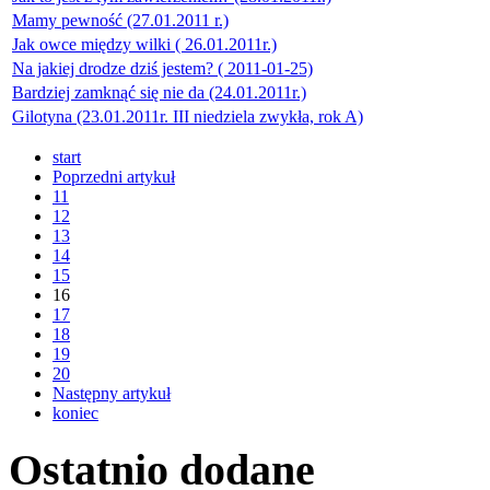
Mamy pewność (27.01.2011 r.)
Jak owce między wilki ( 26.01.2011r.)
Na jakiej drodze dziś jestem? ( 2011-01-25)
Bardziej zamknąć się nie da (24.01.2011r.)
Gilotyna (23.01.2011r. III niedziela zwykła, rok A)
start
Poprzedni artykuł
11
12
13
14
15
16
17
18
19
20
Następny artykuł
koniec
Ostatnio
dodane