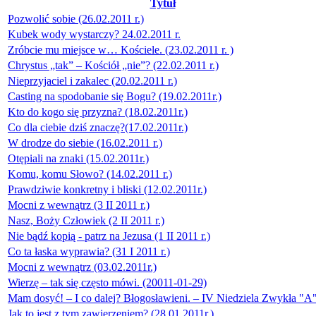
Tytuł
Pozwolić sobie (26.02.2011 r.)
Kubek wody wystarczy? 24.02.2011 r.
Zróbcie mu miejsce w… Kościele. (23.02.2011 r. )
Chrystus „tak” – Kościół „nie”? (22.02.2011 r.)
Nieprzyjaciel i zakalec (20.02.2011 r.)
Casting na spodobanie się Bogu? (19.02.2011r.)
Kto do kogo się przyzna? (18.02.2011r.)
Co dla ciebie dziś znaczę?(17.02.2011r.)
W drodze do siebie (16.02.2011 r.)
Otępiali na znaki (15.02.2011r.)
Komu, komu Słowo? (14.02.2011 r.)
Prawdziwie konkretny i bliski (12.02.2011r.)
Mocni z wewnątrz (3 II 2011 r.)
Nasz, Boży Człowiek (2 II 2011 r.)
Nie bądź kopią - patrz na Jezusa (1 II 2011 r.)
Co ta łaska wyprawia? (31 I 2011 r.)
Mocni z wewnątrz (03.02.2011r.)
Wierzę – tak się często mówi. (20011-01-29)
Mam dosyć! – I co dalej? Błogosławieni. – IV Niedziela Zwykła "A
Jak to jest z tym zawierzeniem? (28.01.2011r.)