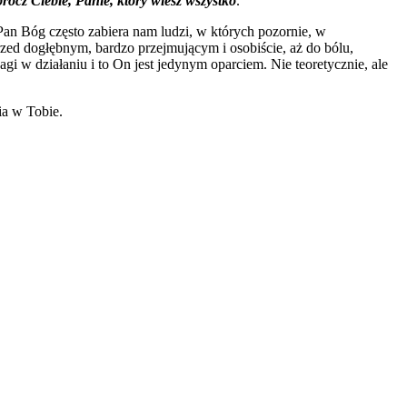
ócz Ciebie, Panie, który wiesz wszystko
.
Pan Bóg często zabiera nam ludzi, w których pozornie, w
rzed dogłębnym, bardzo przejmującym i osobiście, aż do bólu,
w działaniu i to On jest jedynym oparciem. Nie teoretycznie, ale
ia w Tobie.