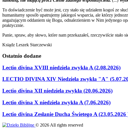
samotną, nie mającą prócz Ciebie żadnego wspomożyciela.
(...)
Wyba
To doświadczenie być może jest, czy stało się udziałem kogoś ze słu
humanitarny sposób upatrujemy jakiegoś wsparcia, ale którzy jednozn
angażującym oddaniem się Bogu, odnalezieniem w Nim jedynego oparc
praktycznie.
Panie, spraw, aby słowo, które nam przekazałeś, rzeczywiście stało 
Ksiądz Leszek Starczewski
Ostatnio
dodane
Lectio divina XVIII niedziela zwykła A (2.08.2026)
LECTIO DIVINA XIV Niedziela zwykła "A" (5.07.2
Lectio divina XII niedziela zwykła (20.06.2026)
Lectio divina X niedziela zwykła A (7.06.2026)
Lectio divina Zesłanie Ducha Świetego A (23.05.2026 
©
2026
All rights reserved