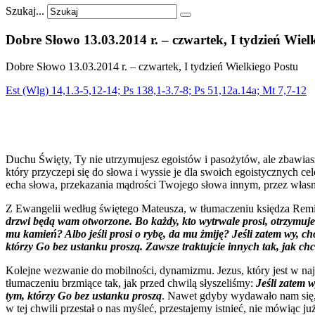
Szukaj...
Dobre
Słowo
13.03.2014
r.
–
czwartek,
I
tydzień
Wiel
Dobre Słowo 13.03.2014 r. – czwartek, I tydzień Wielkiego Postu
Est (Wlg) 14,1.3-5,12-14; Ps 138,1-3.7-8; Ps 51,12a.14a; Mt 7,7-12
Duchu Święty, Ty nie utrzymujesz egoistów i pasożytów, ale zbawias
który przyczepi się do słowa i wyssie je dla swoich egoistycznych c
echa słowa, przekazania mądrości Twojego słowa innym, przez własn
Z Ewangelii według świętego Mateusza, w tłumaczeniu księdza Re
drzwi będą wam otworzone. Bo każdy, kto wytrwale prosi, otrzymuje; k
mu kamień? Albo jeśli prosi o rybę, da mu żmiję? Jeśli zatem wy, cho
którzy Go bez ustanku proszą. Zawsze traktujcie innych tak, jak ch
Kolejne wezwanie do mobilności, dynamizmu. Jezus, który jest w najś
tłumaczeniu brzmiące tak, jak przed chwilą słyszeliśmy:
Jeśli zatem w
tym, którzy Go bez ustanku proszą
. Nawet gdyby wydawało nam się,
w tej chwili przestał o nas myśleć, przestajemy istnieć, nie mówiąc ju