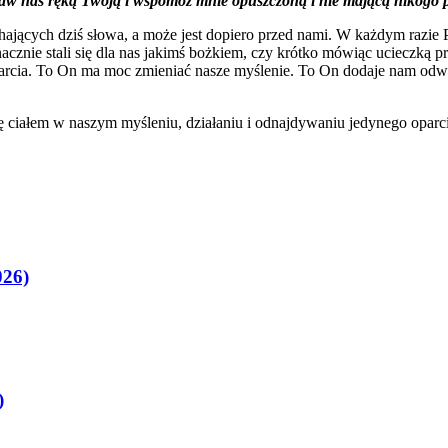
w nas ręką Twoją i wspomóż mnie opuszczoną i nie mającą nikogo pr
chających dziś słowa, a może jest dopiero przed nami. W każdym razie 
acznie stali się dla nas jakimś bożkiem, czy krótko mówiąc ucieczką p
ia. To On ma moc zmieniać nasze myślenie. To On dodaje nam odwagi 
się ciałem w naszym myśleniu, działaniu i odnajdywaniu jedynego oparc
026)
)