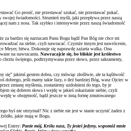
estawać Go prosić, nie przestawać szukać, nie przestawać pukać.
 swojej świadomości. Strumień myśli, jaki przepływa przez naszą
ącej nam z nosa. Tak szybko i intensywnie przez naszą świadomość
 że za bardzo się narzucam Panu Bogu bądź Pan Bóg nie chce mi
rowadzać na siebie, czyli nawracać. Czymże innym jest nawrócenie,
oyce Meyer, bitwa. Dokonuje się naprawdę zażarta walka. Ona
rowane na nawracaniu.
Nawracajcie się, bo bliskie jest królestwo
o chrztu świętego, podtrzymywana przez słowo, przez sakramenty,
 się” jakimś gestem dobra, czy mówiąc złośliwie, ale ta kąśliwość
oś dobrego, jeśli mamy takie fazy, o ileż bardziej Bóg, wasz Ojciec w
 przez zmianę myślenia, zostaniemy uzdolnieni do tego, by je
em się dobrem słowa i wejdę w jakieś oskarżanie siebie, czyli
dź wejdę w obojętność, bądź jeszcze w inną formę zmutowanego
 byś nie otrzymał? Nic z siebie nie jest w stanie uczynić żaden z
 źródło, jakie mają w Bogu.
owej Estery:
Panie mój, Królu nasz, Ty jesteś jedyny, wspomóż mnie