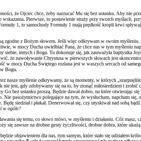
mości, że Ojciec chce, żeby narzucać Mu się bez ustanku. Aby nie prz
wskazania. Pierwsze, to postawienie straży przy swoich myślach, przy
ormuły 1, to samochody Formuły 1 mają prędkość kropli krwi spływaj
re są zgodne z Bożym słowem. Jeśli więc odkrywam w swoim myśleniu,
dlitwie, w mocy Ducha uwielbiać Pana, że chce nas w tym myśleniu nap
emy siebie, innych i Boga. Tu dokonuje się, jak zauważyła baptystka J
iwić, że nawoływanie Chrystusa w pierwszych słowach jest skoncent
ność w mocy Ducha Świętego rozlana jest w waszych sercach od sameg
a w Bogu.
ez nasze myślenie odkrywamy, że są momenty, w których „szarpnęliśmy
k nie jest, gdy zdobywamy się na to, by zionąć miłosierdziem i zrobić c
rzy Go bez ustanku proszą. Będzie dawał dobro, na które otwierając się
. Nie pasożytnictwo polegające na tym, że wysłucham, napcham się, obj
y. Będę siedział i płakał. Denerwował się, czy utyskiwał nad sobą bą
i w ogóle?
nia się temu, co słowo mówi, w myśleniu i działaniu. Cóż masz, czego
oży się zawsze na drobne gesty życzliwości, drobne dobra, które ukażą
będzie objawieniem dla nas, tym samym, które stało się udziałem król