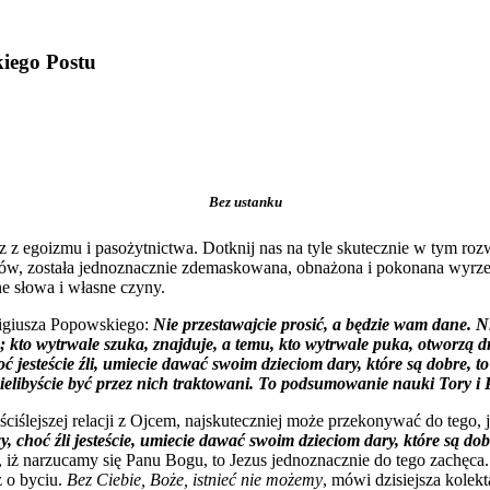
kiego
Postu
Bez ustanku
z z egoizmu i pasożytnictwa. Dotknij nas na tyle skutecznie w tym ro
elów, została jednoznacznie zdemaskowana, obnażona i pokonana wyrzec
e słowa i własne czyny.
migiusza Popowskiego:
Nie przestawajcie prosić, a będzie wam dane. Ni
to wytrwale szuka, znajduje, a temu, kto wytrwale puka, otworzą drzwi
ć jesteście źli, umiecie dawać swoim dzieciom dary, które są dobre, to
cielibyście być przez nich traktowani. To podsumowanie nauki Tory i
ciślejszej relacji z Ojcem, najskuteczniej może przekonywać do tego, 
y, choć źli jesteście, umiecie dawać swoim dzieciom dary, które są dob
 iż narzucamy się Panu Bogu, to Jezus jednoznacznie do tego zachęc
ż o byciu.
Bez Ciebie, Boże, istnieć nie możemy
, mówi dzisiejsza kolek