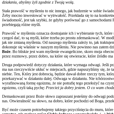
działaniu, abyśmy żyli zgodnie z Twoją wolą
.
Stała prawość w myśleniu to nic innego, jak budzenie w sobie świado
Żeby mocno inwestować w wytrwałość. Przekłada się to na konkretne 
świadomość, jest tak szybki, że gdyby porównać go z samochodami F
przebiegają różne myśli.
Prawość w myśleniu oznacza dostrajanie ich i wybieranie tych, któ
czegoś dać, to są myśli, które trzeba po prostu zdemaskować. W mo
jak nie zmianą myślenia. Od naszego myślenia zależy to, jak traktuj
dokonuje się właśnie w naszym myśleniu. Nie powinno nas zatem dz
Boże
. Bo bliskie jest wam myślenie ewangeliczne, skoro moja obec
przez rozmowy, przez dobro, na które się otwieracie, które źródło m
Druga podpowiedź dotyczy działania, które wymaga odwagi. Jeśli prz
ma nas rzeczywiście ukłuć w miejscach, gdzie napuszyliśmy się, że ta
niebie. Ten, Który jest dobrocią, będzie dawał dobre rzeczy tym, któ
przekazywać w działaniu dalej. Odwaga w działaniu. Nie tchórzostwo
wyrafinowaną formę egoizmu, że nie potrafię tego przełożyć na czyn
egoizmu, czyli taką pychę:
Przecież ja dobry jestem. O co wam chodz
Demaskowani przez Boże słowo zapraszani jesteśmy do odwagi poddawa
nas. Otwieralność na słowo, na dobro, które pochodzi od Boga, przeł
Być może czasem potrzebujemy takiego przyciśnięcia do muru, które 