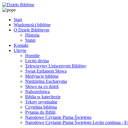
Start
Wiadomości biblijne
O Dziele Biblijnym
Historia
Statut
Kontakt
Ukryte
Homilie
Lectio divina
Telewizyjny Uniwersytet Biblijny
Świat Epifanem Słowa
Medytacje biblijne
Niedzielna Eucharystia
Słowo na co dzień
Nabożeństwa
Biblia w katechezie
Teksty oryginalne
Czytelnia biblijna
Pytania do Biblii
Narodowe Czytanie Pisma Świętego
Narodowe Czytanie Pisma Świętego Lectio continua - 