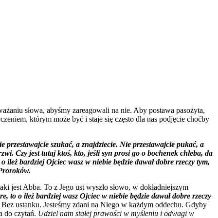
zważaniu słowa, abyśmy zareagowali na nie. Aby postawa pasożyta,
zeniem, którym może być i staje się często dla nas podjęcie choćby
e przestawajcie szukać, a znajdziecie. Nie przestawajcie pukać, a
. Czy jest tutaj ktoś, kto, jeśli syn prosi go o bochenek chleba, da
 o ileż bardziej Ojciec wasz w niebie będzie dawał dobre rzeczy tym,
 Proroków.
jaki jest Abba. To z Jego ust wyszło słowo, w dokładniejszym
re, to o ileż bardziej wasz Ojciec w niebie będzie dawał dobre rzeczy
a. Bez ustanku. Jesteśmy zdani na Niego w każdym oddechu. Gdyby
ta do czytań.
Udziel nam stałej prawości w myśleniu i odwagi w