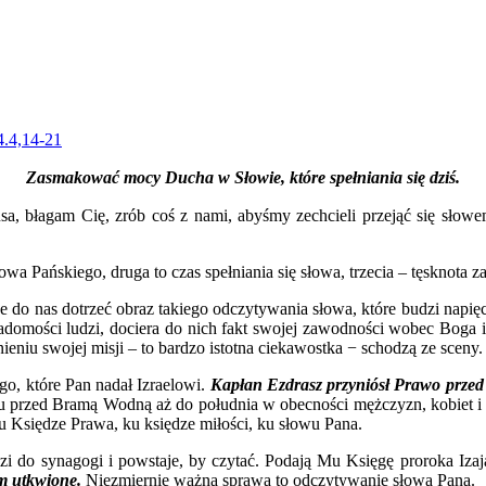
4.4,14-21
Zasmakować mocy Ducha w
Słowie, które
spełniania się dziś.
sa, błagam Cię, zrób coś z nami, abyśmy zechcieli przejąć się słowem
łowa Pańskiego, druga to czas spełniania się słowa, trzecia – tęsknot
je do nas dotrzeć obraz takiego odczytywania słowa, które budzi napię
iadomości ludzi, dociera do nich fakt swojej zawodności wobec Boga i
ieniu swojej misji – to bardzo istotna ciekawostka − schodzą ze sceny.
o, które Pan nadał Izraelowi.
Kapłan Ezdrasz przyniósł Prawo przed
acu przed Bramą Wodną aż do południa w obecności mężczyzn, kobiet i 
 Księdze Prawa, ku księdze miłości, ku słowu Pana.
do synagogi i powstaje, by czytać. Podają Mu Księgę proroka Izajas
m utkwione.
Niezmiernie ważna sprawa to odczytywanie słowa Pana.