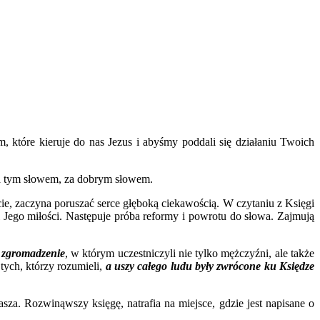
, które kieruje do nas Jezus i abyśmy poddali się działaniu Twoich
a za tym słowem, za dobrym słowem.
cie, zaczyna poruszać serce głęboką ciekawością. W czytaniu z Księgi
 Jego miłości. Następuje próba reformy i powrotu do słowa. Zajmują
 zgromadzenie
, w którym uczestniczyli nie tylko mężczyźni, ale także
tych, którzy rozumieli,
a uszy całego ludu były zwrócone ku Księdze
za. Rozwinąwszy księgę, natrafia na miejsce, gdzie jest napisane o