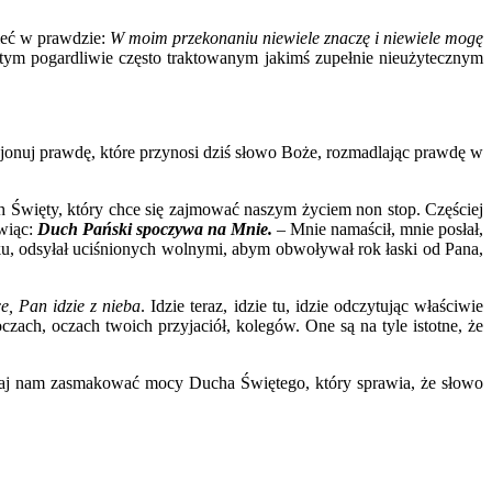
zieć w prawdzie:
W moim przekonaniu niewiele znaczę i niewiele mogę
ym pogardliwie często traktowanym jakimś zupełnie nieużytecznym
kcjonuj prawdę, które przynosi dziś słowo Boże, rozmadlając prawdę w
Duch Święty, który chce się zajmować naszym życiem non stop. Częściej
ówiąc:
Duch Pański spoczywa na Mnie.
– Mnie namaścił, mnie posłał,
ku, odsyłał uciśnionych wolnymi, abym obwoływał rok łaski od Pana,
e, Pan idzie z nieba
. Idzie teraz, idzie tu, idzie odczytując właściwie
zach, oczach twoich przyjaciół, kolegów. One są na tyle istotne, że
. Daj nam zasmakować mocy Ducha Świętego, który sprawia, że słowo