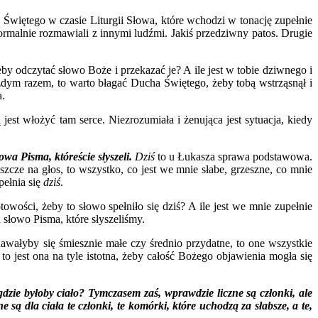
Świętego w czasie Liturgii Słowa, które wchodzi w tonację zupełnie
ormalnie rozmawiali z innymi ludźmi. Jakiś przedziwny patos. Drugie
 żeby odczytać słowo Boże i przekazać je? A ile jest w tobie dziwnego i
ażdym razem, to warto błagać Ducha Świętego, żeby tobą wstrząsnął i
a.
jest włożyć tam serce. Niezrozumiała i żenująca jest sytuacja, kiedy
łowa Pisma, któreście słyszeli.
Dziś
to u Łukasza sprawa podstawowa.
eszcze na głos, to wszystko, co jest we mnie słabe, grzeszne, co mnie
pełnia się
dziś
.
owości, żeby to słowo spełniło się dziś? A ile jest we mnie zupełnie
 słowo Pisma, które słyszeliśmy.
awałyby się śmiesznie małe czy średnio przydatne, to one wszystkie
to jest ona na tyle istotna, żeby całość Bożego objawienia mogła się
zie byłoby ciało? Tymczasem zaś, wprawdzie liczne są członki, ale
ą dla ciała te członki, te komórki, które uchodzą za słabsze, a te,