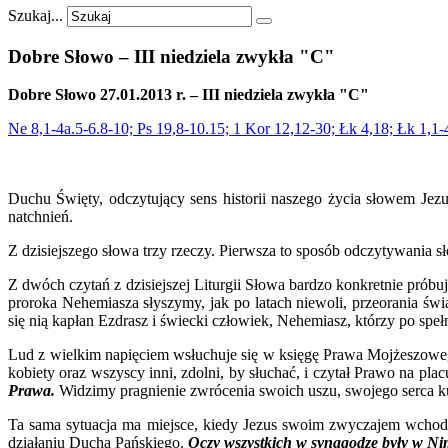
Szukaj...
Dobre
Słowo
–
III
niedziela
zwykła
"C"
Dobre Słowo 27.01.2013 r. – III niedziela zwykła "C"
Ne 8,1-4a.5-6.8-10; Ps 19,8-10.15; 1 Kor 12,12-30; Łk 4,18; Łk 1,1-
Duchu Święty, odczytujący sens historii naszego życia słowem Jezu
natchnień.
Z dzisiejszego słowa trzy rzeczy. Pierwsza to sposób odczytywania s
Z dwóch czytań z dzisiejszej Liturgii Słowa bardzo konkretnie próbu
proroka Nehemiasza słyszymy, jak po latach niewoli, przeorania św
się nią kapłan Ezdrasz i świecki człowiek, Nehemiasz, którzy po spełn
Lud z wielkim napięciem wsłuchuje się w księgę Prawa Mojżeszoweg
kobiety oraz wszyscy inni, zdolni, by słuchać, i czytał Prawo na pl
Prawa.
Widzimy pragnienie zwrócenia swoich uszu, swojego serca ku
Ta sama sytuacja ma miejsce, kiedy Jezus swoim zwyczajem wchodzi 
działaniu Ducha Pańskiego.
Oczy wszystkich w synagodze były w Ni