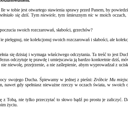
 poszanowaniem.
a? Ile w tobie jest otwartego stawienia sprawy przed Panem, by powied
ełniało się dziś.
Tym
niewiele
, tym śmiesznym
nic
w moich oczach, t
ia poczucia swoich rozczarowań, słabości, grzechów?
e pielęgnuj, nie kolekcjonuj swoich rozczarowań i słabości, ale kole
spełnia się dzisiaj i wymaga właściwego odczytania. Ta treść to jest 
 Jezus odczytuje tę prawdę i umiejscawia ją bardzo konkretnie dziś, m
nie niewolę, przejrzenie, a nie zaślepienie, abym wyprowadzał z ucis
 mocy swojego Ducha. Śpiewamy w jednej z pieśni:
Zróbcie Mu miejsc
nym, nawet gdy spełniasz nieważne rzeczy w oczach świata, w swoich oc
 z Tobą, nie tylko przeczytać to słowo bądź po prostu je zaliczyć
oim życiu.