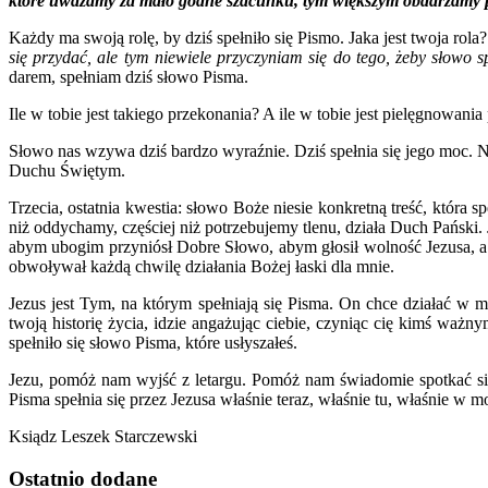
które uważamy za mało godne szacunku, tym większym obdarzamy
Każdy ma swoją rolę, by dziś spełniło się Pismo. Jaka jest twoja rol
się przydać, ale tym niewiele przyczyniam się do tego, żeby słowo sp
darem, spełniam dziś słowo Pisma.
Ile w tobie jest takiego przekonania? A ile w tobie jest pielęgnowan
Słowo nas wzywa dziś bardzo wyraźnie. Dziś spełnia się jego moc. Ni
Duchu Świętym.
Trzecia, ostatnia kwestia: słowo Boże niesie konkretną treść, która 
niż oddychamy, częściej niż potrzebujemy tlenu, działa Duch Pański.
abym ubogim przyniósł Dobre Słowo, abym głosił wolność Jezusa, a 
obwoływał każdą chwilę działania Bożej łaski dla mnie.
Jezus jest Tym, na którym spełniają się Pisma. On chce działać w
twoją historię życia, idzie angażując ciebie, czyniąc cię kimś waż
spełniło się słowo Pisma, które usłyszałeś.
Jezu, pomóż nam wyjść z letargu. Pomóż nam świadomie spotkać się
Pisma spełnia się przez Jezusa właśnie teraz, właśnie tu, właśnie w m
Ksiądz Leszek Starczewski
Ostatnio
dodane