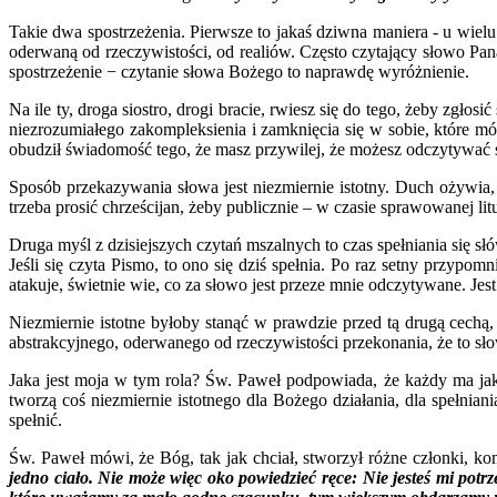
Takie dwa spostrzeżenia. Pierwsze to jakaś dziwna maniera - u wie
oderwaną od rzeczywistości, od realiów. Często czytający słowo Pan
spostrzeżenie − czytanie słowa Bożego to naprawdę wyróżnienie.
Na ile ty, droga siostro, drogi bracie, rwiesz się do tego, żeby zgłos
niezrozumiałego zakompleksienia i zamknięcia się w sobie, które m
obudził świadomość tego, że masz przywilej, że możesz odczytywać
Sposób przekazywania słowa jest niezmiernie istotny. Duch ożywia, D
trzeba prosić chrześcijan, żeby publicznie – w czasie sprawowanej lit
Druga myśl z dzisiejszych czytań mszalnych to czas spełniania się s
Jeśli się czyta Pismo, to ono się dziś spełnia. Po raz setny przypom
atakuje, świetnie wie, co za słowo jest przeze mnie odczytywane. Jes
Niezmiernie istotne byłoby stanąć w prawdzie przed tą drugą cechą, 
abstrakcyjnego, oderwanego od rzeczywistości przekonania, że to słow
Jaka jest moja w tym rola? Św. Paweł podpowiada, że każdy ma jaką
tworzą coś niezmiernie istotnego dla Bożego działania, dla spełnian
spełnić.
Św. Paweł mówi, że Bóg, tak jak chciał, stworzył różne członki, kom
jedno ciało. Nie może więc oko powiedzieć ręce: Nie jesteś mi potr