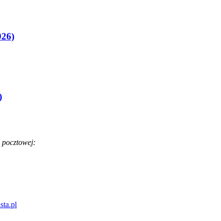
026)
)
 pocztowej:
sta.pl