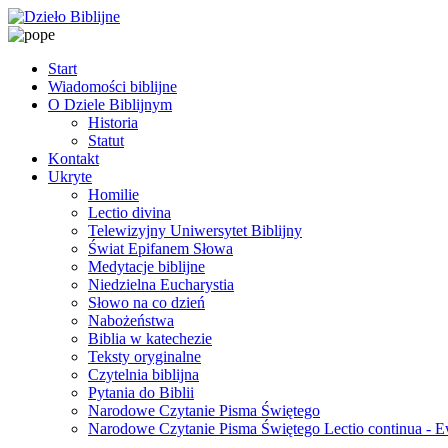
Start
Wiadomości biblijne
O Dziele Biblijnym
Historia
Statut
Kontakt
Ukryte
Homilie
Lectio divina
Telewizyjny Uniwersytet Biblijny
Świat Epifanem Słowa
Medytacje biblijne
Niedzielna Eucharystia
Słowo na co dzień
Nabożeństwa
Biblia w katechezie
Teksty oryginalne
Czytelnia biblijna
Pytania do Biblii
Narodowe Czytanie Pisma Świętego
Narodowe Czytanie Pisma Świętego Lectio continua - 