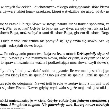
lu wiernych świeckich i duchownych- takiego odczytywania słów Pisma 
a używają takiej formy przekazu, której wstydziliby się użyć, gdyby n
ić się w czasie Liturgii Słowa w swojej parafii lub w trakcie spotkania,
ówi:
Nie. Ja to nie
? Gdyby to było raz czy dwa, ale gdy jest tak za k
 słowo Boga, możesz być ustami dla słów Boga, głosem dla słowa Bog
uch tchnie. Nie sztuka nie pomylić się, gdy czyta się słowo. Sztuką 
urgii - odczytali słowo Boga.
łów. Po odczytaniu proroctwa Izajasza Jezus mówi:
Dziś spełniły się te s
nijmy: Nawet jak nie rozumiem słowa, które czytam, a czytam je i to j
t to sprawa niezmiernie ważna i podkreślająca moc słowa, czyli słowo s
by odkryć i odpowiedzieć sobie na pytanie: Ile we mnie jest takiej got
o ma kiedyś tam się spełnić? Ono już dziś się spełnia! Dziś się spełnia
ś rolę do odegrania. Nawet jeśli te role w zestawieniu z innymi wyd
ia się słów Pisma. Nawet gdyby wydawało się, że moja rola jest nikła, 
órki umieszczając je w ciele.
Gdyby całość była jednym członkiem, gd
zebna. Albo głowa nogom: Nie potrzebuję was. Raczej nawet niezbędne s