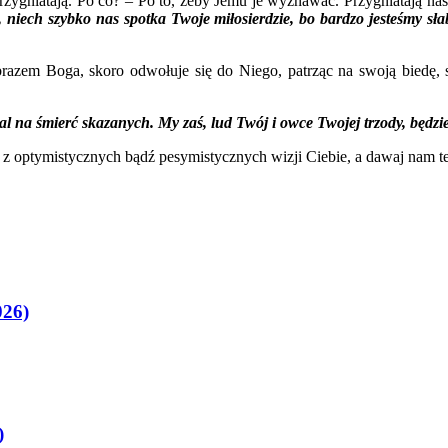
rzygniatają. Po co? – Po to, żeby Jemu je wyznawać. Przygniatają na
niech szybko nas spotka Twoje miłosierdzie, bo bardzo jesteśmy sł
brazem Boga, skoro odwołuje się do Niego, patrząc na swoją biedę, 
 na śmierć skazanych. My zaś, lud Twój i owce Twojej trzody, będzie
s z optymistycznych bądź pesymistycznych wizji Ciebie, a dawaj nam te 
026)
)