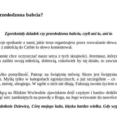
rzesłodzona
babcia?
Zgorzkniały dziadek czy przesłodzona babcia, czyli ani to, ani to
je spotkanie z nami, jakie teraz organizujesz przez rozważanie słowa.
ko z miłością do Ciebie to słowo komentował.
nnie chce oczyszczać nasze serca z tych skrajności. Jeremiasz, którym
aślini swoją miłością, dobrocią, cokolwiek by się działo, to zawsze
tylko pomyślność. Patrząc na świątynię mówią: Skoro jest świątyni
. Myślą tylko w kategoriach egoistycznych, a już szczególnie – c
, sierotę, ubogiego. W ogóle o nich nie dbają. Fałszują swoim życiem
ędącą na Bliskim Wschodzie zjawiskiem dość częstym i bardzo dotkl
 serc zamkniętych na prawdę o Bogu, na Jego wezwanie do nawróceni
dotknie Dziewicę, Córę mojego ludu, klęska bardzo wielka. Gdy wyjd