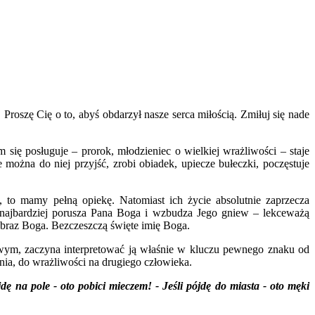
 Proszę Cię o to, abyś obdarzył nasze serca miłością. Zmiłuj się nade
 się posługuje – prorok, młodzieniec o wielkiej wrażliwości – staje
 można do niej przyjść, zrobi obiadek, upiecze bułeczki, poczęstuje
a, to mamy pełną opiekę. Natomiast ich życie absolutnie zaprzecza
o najbardziej porusza Pana Boga i wzbudza Jego gniew – lekceważą
 obraz Boga. Bezczeszczą święte imię Boga.
iwym, zaczyna interpretować ją właśnie w kluczu pewnego znaku od
a, do wrażliwości na drugiego człowieka.
ę na pole - oto pobici mieczem! - Jeśli pójdę do miasta - oto męki