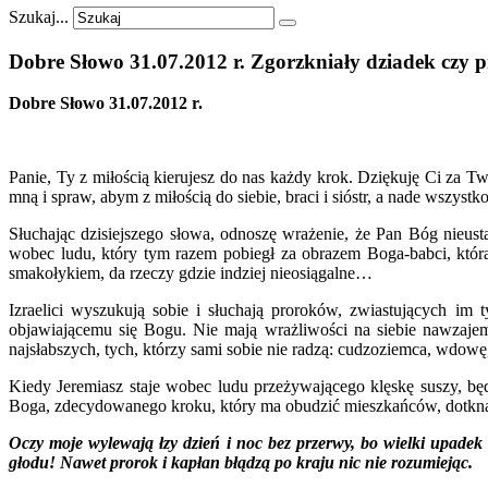
Szukaj...
Dobre
Słowo
31.07.2012
r.
Zgorzkniały
dziadek
czy
p
Dobre Słowo 31.07.2012 r.
Panie, Ty z miłością kierujesz do nas każdy krok. Dziękuję Ci za Two
mną i spraw, abym z miłością do siebie, braci i sióstr, a nade wszyst
Słuchając dzisiejszego słowa, odnoszę wrażenie, że Pan Bóg nieusta
wobec ludu, który tym razem pobiegł za obrazem Boga-babci, która z
smakołykiem, da rzeczy gdzie indziej nieosiągalne…
Izraelici wyszukują sobie i słuchają proroków, zwiastujących im 
objawiającemu się Bogu. Nie mają wrażliwości na siebie nawzajem
najsłabszych, tych, którzy sami sobie nie radzą: cudzoziemca, wdowę
Kiedy Jeremiasz staje wobec ludu przeżywającego klęskę suszy, b
Boga, zdecydowanego kroku, który ma obudzić mieszkańców, dotknąć
Oczy moje wylewają łzy dzień i noc bez przerwy, bo wielki upadek 
głodu! Nawet prorok i kapłan błądzą po kraju nic nie rozumiejąc.