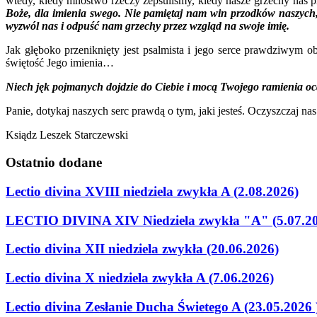
wtedy, kiedy mnóstwo rzeczy zepsuliśmy, kiedy nasze grzechy nas p
Boże, dla imienia swego.
Nie pamiętaj nam win przodków naszych, 
wyzwól nas i odpuść nam grzechy przez wzgląd na swoje imię.
Jak głęboko przeniknięty jest psalmista i jego serce prawdziwym o
świętość Jego imienia…
Niech jęk pojmanych dojdzie do Ciebie i mocą Twojego ramienia ocal
Panie, dotykaj naszych serc prawdą o tym, jaki jesteś. Oczyszczaj na
Ksiądz Leszek Starczewski
Ostatnio
dodane
Lectio divina XVIII niedziela zwykła A (2.08.2026)
LECTIO DIVINA XIV Niedziela zwykła "A" (5.07.2
Lectio divina XII niedziela zwykła (20.06.2026)
Lectio divina X niedziela zwykła A (7.06.2026)
Lectio divina Zesłanie Ducha Świetego A (23.05.2026 