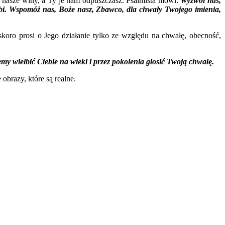
s nasze winy, a Ty je nam odpuszczasz. Psalmista mówi:
Wyzwól nas,
abi. Wspomóż nas, Boże nasz, Zbawco, dla chwały Twojego imienia,
skoro prosi o Jego działanie tylko ze względu na chwałę, obecność,
my wielbić Ciebie na wieki i przez pokolenia głosić Twoją chwałę.
obrazy, które są realne.