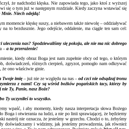
ńczył, że nadchodzi klęska. Nie zapowiada tego, jako ktoś z wyższej
wi się o tym już w następnym rozdziale. Kiedy zaczyna wstawiać się
e Mnie. Niech odejdą!
w tym momencie klęskę suszy, a niebawem także niewolę – oddziaływać
y na to bezdusznie. Jego odejście, oddalenie, ma ciągle ten sam cel:
i uleczenia nas? Spodziewaliśmy się pokoju, ale nie ma nic dobrego
ia –
a tu przerażenie!
zumienie, kiedy obraz Boga jest nam zupełnie obcy od tego, o którym
rób, doświadczeń, różnych cierpień, zgryzot, pomogło nam odkrywać
, że ono właściwie ginie.
a Twoje imię
– już nie ze względu na nas –
od czci nie odsądzaj tronu
rzymierza z nami! Czy są wśród bożków pogańskich tacy, którzy by
j nie Ty, Panie, nasz Boże?
o Ty uczyniłeś to wszystko.
ożemy wpaść, i aby momenty, kiedy nasza interpretacja słowa Bożego
o Boga i otwierania na ludzi, a nie po linii sprawiającej, że będziemy
i nastrój nie oznacza, że jesteśmy w grzechu. Chodzi o to, żebyśmy
kiedy doświadczamy i widzimy, jak jesteśmy prowadzenia, jak również