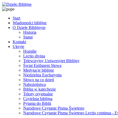
Start
Wiadomości biblijne
O Dziele Biblijnym
Historia
Statut
Kontakt
Ukryte
Homilie
Lectio divina
Telewizyjny Uniwersytet Biblijny
Świat Epifanem Słowa
Medytacje biblijne
Niedzielna Eucharystia
Słowo na co dzień
Nabożeństwa
Biblia w katechezie
Teksty oryginalne
Czytelnia biblijna
Pytania do Biblii
Narodowe Czytanie Pisma Świętego
Narodowe Czytanie Pisma Świętego Lectio continua - 