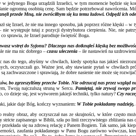
ry w jedynego Boga urządzili Izraelici, w tym momencie będzie się ko
iadanie ogromną osobistą cenę. Sam będzie potrzebował nawrócenia. Mó
anęli przede Mną, nie zwróciłbym się ku temu ludowi. Odpędź ich od
zł się Izrael, że nie ma innego sposobu, jak poprzez różne klęski – 
nie występuje tutaj z pozycji dystrybutora cierpienia. Nie, nie patrz
co sprawia, że Izrael parodiuje świętość Boga.
uwasz wstręt do Syjonu? Dlaczego nas dotknąłeś klęską bez możliwośc
ale nie ma nic dobrego –
czasu uleczenia
– ile nastawień na uzdrowien
jąc nas do tego, abyśmy w chwilach, kiedy spotyka nas jakieś niezro
ych, oczyszczali go. Ważne jest, aby stawianie pytań w chwilach p
 są zachwaszczone i sprawiają, że dobre nasienie nie może się rozwijać
w, bo zgrzeszyliśmy przeciw Tobie. Nie odrzucaj nas przez wzgląd n
em, Twoją najczulszą struną w Sercu.
Pamiętaj, nie zrywaj swego p
 co dzieje się, jest wytworem jakiejś techniki, tylko natury?
Czy racze
znaki, jakie daje Bóg, kończy wyznaniem:
W Tobie pokładamy nadzieję, b
o realny obraz, aby oczyszczał nas ze skrajności, w które często m
tricte zapisanego w Biblii, szła po linii rzeczywistego zbliżania nas d
rzekłada się na zdrową relację z Panem Bogiem. Tak samo, jak kiepsk
ości, wierności, zaufania pokładanego w Panu Bogu zarówno wówczas, 