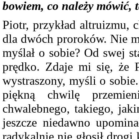
bowiem, co należy mówić, ta
Piotr, przykład altruizmu, 
dla dwóch proroków. Nie my
myślał o sobie? Od swej sta
prędko. Zdaje mi się, że P
wystraszony, myśli o sobie
piękną chwilę przemien
chwalebnego, takiego, jaki
jeszcze niedawno upomina
radykalnie nie głosił drogi