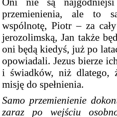
Oni nie są najgodniejs
przemienienia, ale to 
wspólnotę, Piotr – za cał
jerozolimską, Jan także bę
oni będą kiedyś, już po lat
opowiadali. Jezus bierze ic
i świadków, niż dlatego, 
misję do spełnienia.
Samo przemienienie dokonu
zaraz po wejściu osob