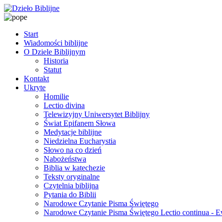
Start
Wiadomości biblijne
O Dziele Biblijnym
Historia
Statut
Kontakt
Ukryte
Homilie
Lectio divina
Telewizyjny Uniwersytet Biblijny
Świat Epifanem Słowa
Medytacje biblijne
Niedzielna Eucharystia
Słowo na co dzień
Nabożeństwa
Biblia w katechezie
Teksty oryginalne
Czytelnia biblijna
Pytania do Biblii
Narodowe Czytanie Pisma Świętego
Narodowe Czytanie Pisma Świętego Lectio continua - 