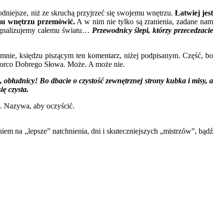
godniejsze, niż ze skruchą przyjrzeć się swojemu wnętrzu.
Łatwiej jest
mu wnętrzu przemówić.
A w nim nie tylko są zranienia, zadane nam
sygnalizujemy całemu światu…
Przewodnicy ślepi, którzy przecedzacie
o mnie, księdzu piszącym ten komentarz, niżej podpisanym. Część, bo
dbiorco Dobrego Słowa. Może. A może nie.
 obłudnicy! Bo dbacie o czystość zewnętrznej strony kubka i misy, a
ię czysta.
. Nazywa, aby oczyścić.
 na „lepsze” natchnienia, dni i skuteczniejszych „mistrzów”, bądź