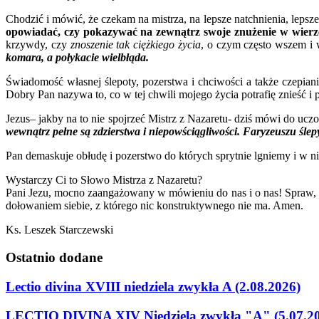
Chodzić i mówić, że czekam na mistrza, na lepsze natchnienia, lepsze
opowiadać, czy pokazywać na zewnątrz swoje znużenie w wierz
krzywdy, czy
znoszenie tak ciężkiego życia
, o czym często wszem i
komara, a połykacie wielbłąda.
Świadomość własnej ślepoty, pozerstwa i chciwości a także czepiani
Dobry Pan nazywa to, co w tej chwili mojego życia potrafię znieść 
Jezus– jakby na to nie spojrzeć Mistrz z Nazaretu- dziś mówi do ucz
wewnątrz pełne są zdzierstwa i niepowściągliwości. Faryzeuszu ślepy
Pan demaskuje obłudę i pozerstwo do których sprytnie lgniemy i w 
Wystarczy Ci to Słowo Mistrza z Nazaretu?
Pani Jezu, mocno zaangażowany w mówieniu do nas i o nas! Spraw, 
dołowaniem siebie, z którego nic konstruktywnego nie ma. Amen.
Ks. Leszek Starczewski
Ostatnio
dodane
Lectio divina XVIII niedziela zwykła A (2.08.2026)
LECTIO DIVINA XIV Niedziela zwykła "A" (5.07.2