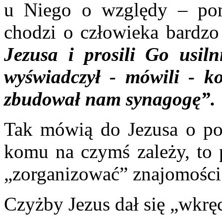
u Niego o względy – poni
chodzi o człowieka bardz
Jezusa i prosili Go usiln
wyświadczył - mówili - 
zbudował nam synagogę”.
Tak mówią do Jezusa o pog
komu na czymś zależy, to p
„zorganizować” znajomości
Czyżby Jezus dał się „wkrę