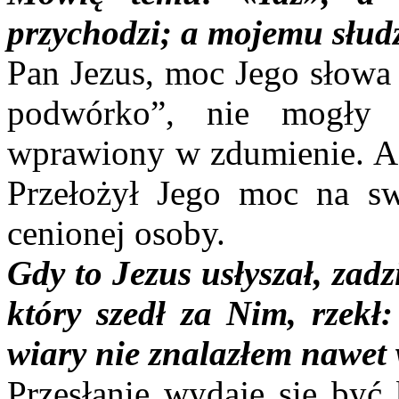
przychodzi; a mojemu słudz
Pan Jezus, moc Jego słowa 
podwórko”, nie mogły n
wprawiony w zdumienie. Aż
Przełożył Jego moc na swo
cenionej osoby.
Gdy to Jezus usłyszał, zadz
który szedł za Nim, rzek
wiary nie znalazłem nawet 
Przesłanie wydaje się być 