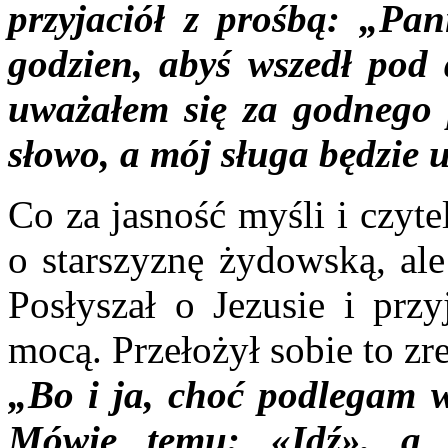
przyjaciół z prośbą: „Pani
godzien, abyś wszedł pod 
uważałem się za godnego p
słowo, a mój sługa będzie 
Co za jasność myśli i czyte
o starszyznę żydowską, ale
Posłyszał o Jezusie i prz
mocą. Przełożył sobie to z
„
Bo i ja, choć podlegam w
Mówię temu: «Idź», a 