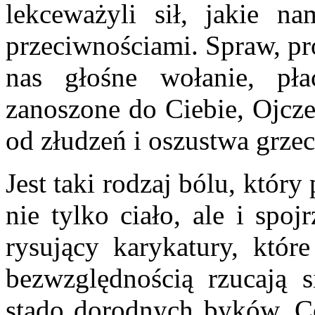
lekceważyli sił, jakie n
przeciwnościami. Spraw, pr
nas głośne wołanie, pła
zanoszone do Ciebie, Ojcze
od złudzeń i oszustwa grze
Jest taki rodzaj bólu, któr
nie tylko ciało, ale i spoj
rysujący karykatury, które
bezwzględnością rzucają 
stado dorodnych byków. Co