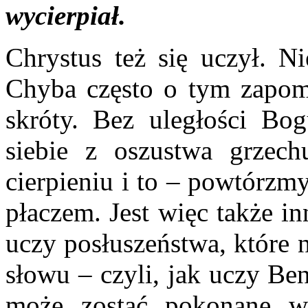
wycierpiał.
Chrystus też się uczył. N
Chyba często o tym zapo
skróty. Bez uległości B
siebie z oszustwa grzech
cierpieniu i to – powtórzm
płaczem. Jest więc także in
uczy posłuszeństwa, które 
słowu – czyli, jak uczy Be
może zostać pokonane wy