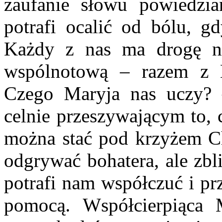
zaufanie słowu powiedzi
potrafi ocalić od bólu, g
Każdy z nas ma drogę nie
wspólnotową – razem z 
Czego Maryja nas uczy? 
celnie przeszywającym to, 
można stać pod krzyżem Ch
odgrywać bohatera, ale zbl
potrafi nam współczuć i pr
pomocą. Współcierpiąca M