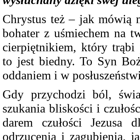
Chrystus też – jak mówią m
bohater z uśmiechem na twa
cierpiętnikiem, który trąb
to jest biedny. To Syn Boż
oddaniem i w posłuszeństwie
Gdy przychodzi ból, świ
szukania bliskości i czułoś
darem czułości Jezusa d
odrzucenia i zagubienia, j