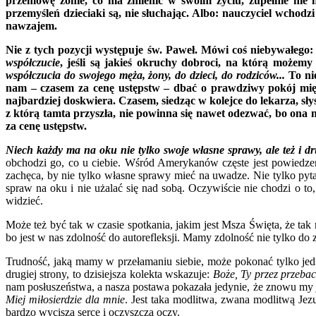
przemowę żonie, co ma zmienić w swoim życiu, zupełnie nie m
przemyśleń dzieciaki są, nie słuchając. Albo: nauczyciel wchodzi
nawzajem.
Nie z tych pozycji występuje św. Paweł. Mówi coś niebywałego
współczucie
,
jeśli są jakieś okruchy dobroci, na którą możemy 
współczucia do swojego męża, żony, do dzieci, do rodziców...
To nie
nam – czasem za cenę ustępstw – dbać o prawdziwy pokój międz
najbardziej doskwiera. Czasem, siedząc w kolejce do lekarza, słys
z którą tamta przyszła, nie powinna się nawet odezwać, bo ona 
za cenę ustępstw.
Niech każdy ma na oku nie tylko swoje własne sprawy, ale też i dr
obchodzi go, co u ciebie. Wśród Amerykanów częste jest powiedze
zachęca, by nie tylko własne sprawy mieć na uwadze. Nie tylko pyt
spraw na oku i nie użalać się nad sobą. Oczywiście nie chodzi o to
widzieć.
Może też być tak w czasie spotkania, jakim jest Msza Święta, że tak 
bo jest w nas zdolność do autorefleksji. Mamy zdolność nie tylko do 
Trudność, jaką mamy w przełamaniu siebie, może pokonać tylko je
drugiej strony, to dzisiejsza kolekta wskazuje:
Boże, Ty przez przebac
nam posłuszeństwa, a nasza postawa pokazała jedynie, że znowu my j
Miej miłosierdzie dla mnie
. Jest taka modlitwa, zwana modlitwą Je
bardzo wycisza serce i oczyszcza oczy.