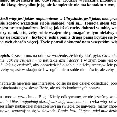
ając autorefleksji lub odwrotnie. Rodzice wygłaszają przemowy
 do klasy, dyscyplinuje ją, ale kompletnie nie ma kontaktu z tym, 
:
Jeśli więc jest jakieś napomnienie w Chrystusie, jeśli jakaś moc prze
się zdobyć względem siebie samego, jeśli są... Tonacja głosu t
 jest pretensjonalizm. Jeśli są jakieś okruchy dobroci w tobie,
y nami, o to, żeby sobie wzajemnie pomagać w tym niełatwym życi
zy się rozmowy – licytacje: jedna pani z drugą panią licytuje się tw
ma tych chorób więcej. Życie potrafi dokuczać nam wszystkim, więc
ugich.
Czasem można odnieść wrażenie, że kiedy ktoś pyta:
Co u cie
nie:
Jak się czujesz?
– to jest takie
dzień dobry
. I w złym tonie jest 
ać:
Jak się czujesz?
, aby opowiedzieć o sobie, ale żeby rzeczywiście 
, żeby wpaść w skrajność i w ogóle nic o sobie nie mówić, ale żeby 
naprawdę niewiele nas interesuje, co się na niej dzieje: odsiedzieć, p
zasłuchania się w słowo Boże, ale też do konkretnych postaw.
dna moc – wszechmoc Boga. Kiedy odkrywamy, że nie jesteśmy w sta
zenie i litość najpełniej okazujesz swoją wszechmoc.
Trzeba więc odwo
esteśmy najbardziej nieszczęśliwi na świecie, że najwięcej mamy chor
zusową, wyrażająca się w słowach:
Panie Jezu Chryste, miej miłosierdz