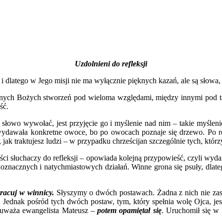
Uzdolnieni do refleksji
i dlatego w Jego misji nie ma wyłącznie pięknych kazań, ale są słowa,
 innych Bożych stworzeń pod wieloma względami, między innymi pod tak
ść.
o słowo wywołać, jest przyjęcie go i myślenie nad nim – takie myśle
 wydawała konkretne owoce, bo po owocach poznaje się drzewo. Po re
ak traktujesz ludzi – w przypadku chrześcijan szczególnie tych, którz
ści słuchaczy do refleksji – opowiada kolejną przypowieść, czyli wyd
noznacznych i natychmiastowych działań. Winne grona się psuły, dlat
 pracuj w winnicy.
Słyszymy o dwóch postawach. Żadna z nich nie zasług
a. Jednak pośród tych dwóch postaw, tym, który spełnia wolę Ojca, jest
auważa ewangelista Mateusz –
potem opamiętał się
. Uruchomił się w 