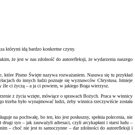
 za którymi idą bardzo konkretne czyny.
im, że jest w nas zdolność do autorefleksji, że wydarzenia naszego
nie, które Pismo Święte nazywa rozważaniem. Nasuwa się tu przykład
lacjach do innych ludzi poznaje się wyznawców Chrystusa. Istnieje
y źle ci życzą – a ja ci powiem, w jakiego Boga wierzysz.
arzenie z życia wzięte, mówiące o sprawach Bożych. Praca w winnicy
ego trzeba było wynajmować ludzi, żeby winnica rzeczywiście została
uje na pochwałę, bo ten, kto jest posłuszny, spełnia polecenia, nie
 drugi syn – jak zauważyli adresaci, czyli arcykapłani i starsi ludu –
nim – choć nie jest to samoczynne – dar zdolności do autorefleksji i