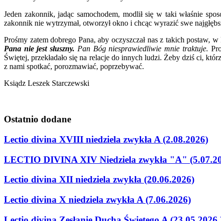
Jeden zakonnik, jadąc samochodem, modlił się w taki właśnie sposó
zakonnik nie wytrzymał, otworzył okno i chcąc wyrazić swe najgłębs
Prośmy zatem dobrego Pana, aby oczyszczał nas z takich postaw, w 
Pana nie jest słuszny.
Pan Bóg niesprawiedliwie mnie traktuje.
Pro
Świętej, przekładało się na relacje do innych ludzi. Żeby dziś ci, któr
z nami spotkać, porozmawiać, poprzebywać.
Ksiądz Leszek Starczewski
Ostatnio
dodane
Lectio divina XVIII niedziela zwykła A (2.08.2026)
LECTIO DIVINA XIV Niedziela zwykła "A" (5.07.2
Lectio divina XII niedziela zwykła (20.06.2026)
Lectio divina X niedziela zwykła A (7.06.2026)
Lectio divina Zesłanie Ducha Świetego A (23.05.2026 