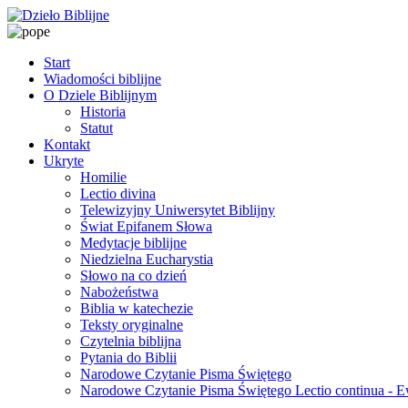
Start
Wiadomości biblijne
O Dziele Biblijnym
Historia
Statut
Kontakt
Ukryte
Homilie
Lectio divina
Telewizyjny Uniwersytet Biblijny
Świat Epifanem Słowa
Medytacje biblijne
Niedzielna Eucharystia
Słowo na co dzień
Nabożeństwa
Biblia w katechezie
Teksty oryginalne
Czytelnia biblijna
Pytania do Biblii
Narodowe Czytanie Pisma Świętego
Narodowe Czytanie Pisma Świętego Lectio continua - 