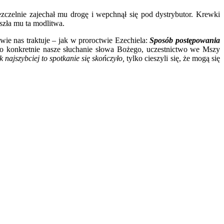
ezczelnie zajechał mu drogę i wepchnął się pod dystrybutor. Krewki
zła mu ta modlitwa.
ie nas traktuje – jak w proroctwie Ezechiela:
Sposób postępowania
zo konkretnie nasze słuchanie słowa Bożego, uczestnictwo we Mszy
k najszybciej to spotkanie się skończyło,
tylko cieszyli się, że mogą się