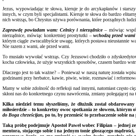
Jezus, wypowiadając te słowa, kieruje je do arcykapłanów i starsz
innych, w czym byli specjalistami. Kieruje te słowa do bardzo elita
nich wstrząs, bo Chrystus używa porównania, które porządnych ludzi
Zaprawdę powiadam wam: Celnicy i nierządnice
– mówiąc współcz
nierządnice, mówiąc konkretniej prostytutki –
wchodzą przed wami d
którym ciągle zwracalibyście uwagę, których postawa nieustannie w
Nie razem z wami, ale przed wami.
To musiało wywołać wstrząs. Czy Jezusowi chodziło o zdyskredytowan
kocha człowieka, że użyje wszystkich sposobów, czasem bardzo wstrz
Dlaczego jest to tak ważne? – Ponieważ w naszą naturę została wpis
godzinami przy herbatce, kawie, piwie, winie, rozmawiać i reformo
Mamy w sobie zdolność do refleksji nad innymi, natomiast często ciężk
skłoni nas do konkretnego czynu nawrócenia, zmiany polegającej na ty
Kilka niedziel temu słyszeliśmy, że dłużnik został obdarowa
miłosierdzie – to konkretny owoc spotkania ze słowem, którym 
do Boga chrześcijan,
po to, by przenieść to przebaczenie sobie n
Taką próbę podejmuje Apostoł Paweł wobec Filipian – jednej ze 
mentora, stojącego sobie i na jednym tonie głoszącego mądrości