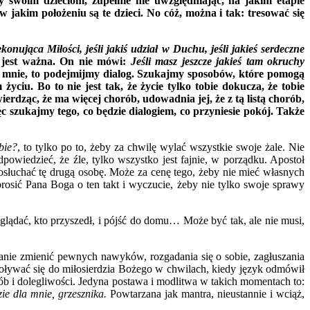
 swoim dzieciom, zupełnie nie uwzględniając, na jakim etapie
w jakim położeniu są te dzieci. No cóż, można i tak: tresować się
konująca Miłości, jeśli jakiś udział w Duchu, jeśli jakieś serdeczne
eż jest ważna. On nie mówi:
Jeśli masz jeszcze jakieś tam okruchy
 we mnie, to podejmijmy dialog. Szukajmy sposobów, które pomogą
u. Bo to nie jest tak, że życie tylko tobie dokucza, że tobie
ierdząc, że ma więcej chorób, udowadnia jej, że z tą listą chorób,
 szukajmy tego, co będzie dialogiem, co przyniesie pokój. Także
bie?
, to tylko po to, żeby za chwilę wylać wszystkie swoje żale. Nie
odpowiedzieć, że źle, tylko wszystko jest fajnie, w porządku. Apostoł
posłuchać tę drugą osobę. Może za cenę tego, żeby nie mieć własnych
prosić Pana Boga o ten takt i wyczucie, żeby nie tylko swoje sprawy
ooglądać, kto przyszedł, i pójść do domu… Może być tak, ale nie musi,
nie zmienić pewnych nawyków, rozgadania się o sobie, zagłuszania
ływać się do miłosierdzia Bożego w chwilach, kiedy język odmówił
ób i dolegliwości. Jedyna postawa i modlitwa w takich momentach to:
ie dla mnie, grzesznika.
Powtarzana jak mantra, nieustannie i wciąż,