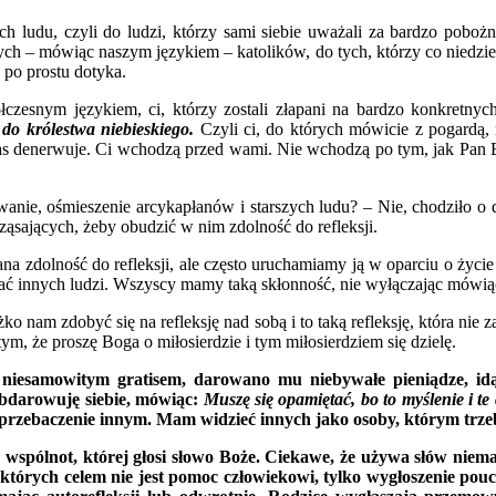
ych ludu, czyli do ludzi, którzy sami siebie uważali za bardzo pobo
rnych – mówiąc naszym językiem – katolików, do tych, którzy co niedzie
 po prostu dotyka.
esnym językiem, ci, którzy zostali złapani na bardzo konkretnych e
o królestwa niebieskiego.
Czyli ci, do których mówicie z pogardą, 
as denerwuje. Ci wchodzą przed wami. Nie wchodzą po tym, jak Pan B
ie, ośmieszenie arcykapłanów i starszych ludu? – Nie, chodziło o dot
ąsających, żeby obudzić w nim zdolność do refleksji.
ana zdolność do refleksji, ale często uruchamiamy ją w oparciu o życi
wać innych ludzi. Wszyscy mamy taką skłonność, nie wyłączając mówią
o nam zdobyć się na refleksję nad sobą i to taką refleksję, która nie 
m, że proszę Boga o miłosierdzie i tym miłosierdziem się dzielę.
ny niesamowitym gratisem, darowano mu niebywałe pieniądze, id
obdarowuję siebie, mówiąc:
Muszę się opamiętać, bo to myślenie i te 
a przebaczenie innym. Mam widzieć innych jako osoby, którym trze
wspólnot, której głosi słowo Boże. Ciekawe, że używa słów niema
, których celem nie jest pomoc człowiekowi, tylko wygłoszenie po