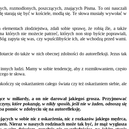
żnych, rozmodlonych, poszczących, znających Pisma. To oni nauczali
lę starają się być w kościele, modlą się. Te słowa musiały wywołać w
lementach złodziejstwa, zdali sobie sprawę, że robią źle, a także
na których nie możecie patrzeć, których non stop byście poprawiali,
óg zapyta się was, czy wpuścilibyście ich, ale wchodzą przed wami.
arcie do także w nich obecnej zdolności do autorefleksji. Jezus tak
e innych ludzi. Mamy w sobie tendencję, aby z rozmiłowaniem, często
cego te słowa.
zakończy się oskarżaniem całego świata czy też oskarżaniem siebie, ale
ące w miliardy, a on nie darował jakiegoś grosza. Przyjmować
czyny, które pokazuję, w nikły sposób, jeśli nie w żaden, odnoszą się
ba pomóc w zdobyciu się na autorefleksję.
jących w sobie nic z oskarżenia, nic z rozkazów jakiego mędrca,
uczeń. Nieraz w naszych rodzinach może tak być, że mąż wygłasza