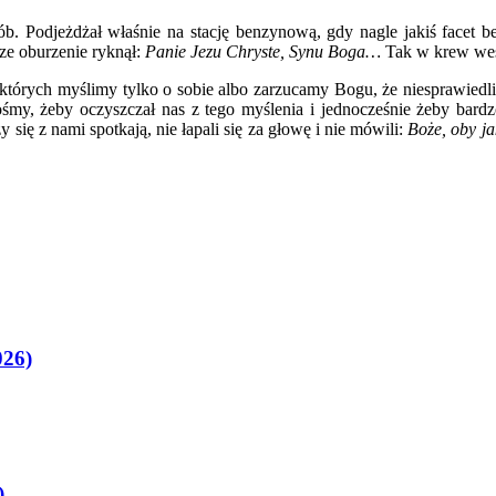
b. Podjeżdżał właśnie na stację benzynową, gdy nagle jakiś facet b
ze oburzenie ryknął:
Panie Jezu Chryste, Synu Boga…
Tak w krew wes
których myślimy tylko o sobie albo zarzucamy Bogu, że niesprawiedliw
śmy, żeby oczyszczał nas z tego myślenia i jednocześnie żeby bard
zy się z nami spotkają, nie łapali się za głowę i nie mówili:
Boże, oby ja
026)
)