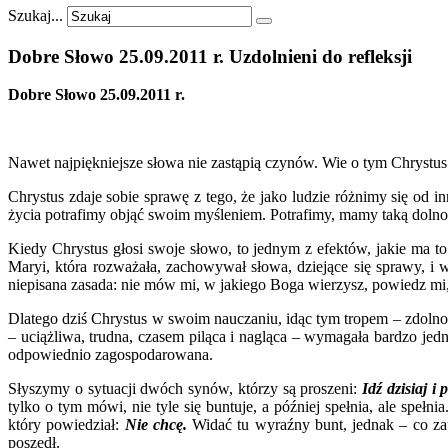
Szukaj...
Dobre
Słowo
25.09.2011
r.
Uzdolnieni
do
refleksji
Dobre Słowo 25.09.2011 r.
Nawet najpiękniejsze słowa nie zastąpią czynów. Wie o tym Chrystus 
Chrystus zdaje sobie sprawę z tego, że jako ludzie różnimy się od
życia potrafimy objąć swoim myśleniem. Potrafimy, mamy taką dolno
Kiedy Chrystus głosi swoje słowo, to jednym z efektów, jakie ma t
Maryi, która rozważała, zachowywał słowa, dziejące się sprawy, i
niepisana zasada: nie mów mi, w jakiego Boga wierzysz, powiedz mi, j
Dlatego dziś Chrystus w swoim nauczaniu, idąc tym tropem – zdolno
– uciążliwa, trudna, czasem piląca i nagląca – wymagała bardzo jed
odpowiednio zagospodarowana.
Słyszymy o sytuacji dwóch synów, którzy są proszeni:
Idź dzisiaj i
tylko o tym mówi, nie tyle się buntuje, a później spełnia, ale spełni
który powiedział:
Nie chcę.
Widać tu wyraźny bunt, jednak – co z
poszedł.