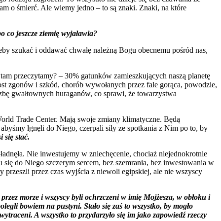
nam o śmierć. Ale wiemy jedno – to są znaki. Znaki, na które
po co jeszcze ziemię wyjaławia?
o, żeby szukać i oddawać chwałę należną Bogu obecnemu pośród nas,
 tam przeczytamy? – 30% gatunków zamieszkujących naszą planetę
ost zgonów i szkód, chorób wywołanych przez fale gorąca, powodzie,
liczbę gwałtownych huraganów, co sprawi, że towarzystwa
 World Trade Center. Mają swoje zmiany klimatyczne. Będą
abyśmy lgnęli do Niego, czerpali siły ze spotkania z Nim po to, by
 się stać.
władnęła. Nie inwestujemy w zniechęcenie, chociaż niejednokrotnie
u się do Niego szczerym sercem, bez szemrania, bez inwestowania w
rzeszli przez czas wyjścia z niewoli egipskiej, ale nie wszyscy
 przez morze i wszyscy byli ochrzczeni w imię Mojżesza, w obłoku i
legli bowiem na pustyni. Stało się zaś to wszystko, by mogło
li wytraceni. A wszystko to przydarzyło się im jako zapowiedź rzeczy