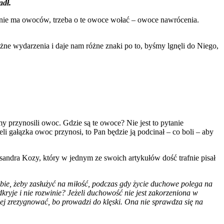
adł.
h nie ma owoców, trzeba o te owoce wołać – owoce nawrócenia.
óżne wydarzenia i daje nam różne znaki po to, byśmy lgnęli do Niego,
my przynosili owoc. Gdzie są te owoce? Nie jest to pytanie
eli gałązka owoc przynosi, to Pan będzie ją podcinał – co boli – aby
sandra Kozy, który w jednym ze swoich artykułów dość trafnie pisał
ebie, żeby zasłużyć na miłość, podczas gdy życie duchowe polega na
kryje i nie rozwinie? Jeżeli duchowość nie jest zakorzeniona w
piej zrezygnować, bo prowadzi do klęski. Ona nie sprawdza się na