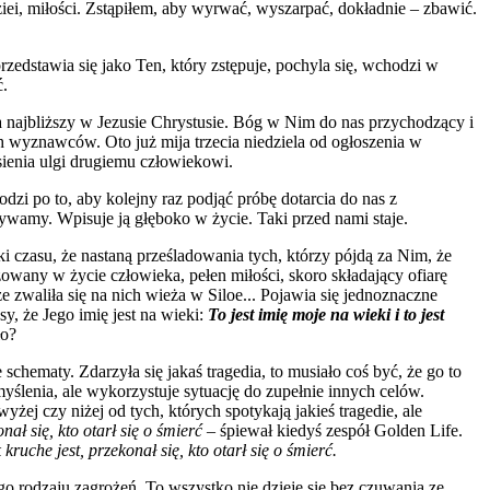
iei, miłości. Zstąpiłem, aby wyrwać, wyszarpać, dokładnie – zbawić.
zedstawia się jako Ten, który zstępuje, pochyla się, wchodzi w
ć.
 a najbliższy w Jezusie Chrystusie. Bóg w Nim do nas przychodzący i
h wyznawców. Oto już mija trzecia niedziela od ogłoszenia w
ienia ulgi drugiemu człowiekowi.
dzi po to, aby kolejny raz podjąć próbę dotarcia do nas z
żywamy. Wpisuje ją głęboko w życie. Taki przed nami staje.
 czasu, że nastaną prześladowania tych, którzy pójdą za Nim, że
owany w życie człowieka, pełen miłości, skoro składający ofiarę
że zwaliła się na nich wieża w Siloe... Pojawia się jednoznaczne
y, że Jego imię jest na wieki:
To jest imię moje na wieki i to jest
ło?
hematy. Zdarzyła się jakaś tragedia, to musiało coś być, że go to
 myślenia, ale wykorzystuje sytuację do zupełnie innych celów.
ej czy niżej od tych, których spotykają jakieś tragedie, ale
nał się, kto otarł się o śmierć
– śpiewał kiedyś zespół Golden Life.
kruche jest, przekonał się, kto otarł się o śmierć.
o rodzaju zagrożeń. To wszystko nie dzieje się bez czuwania ze