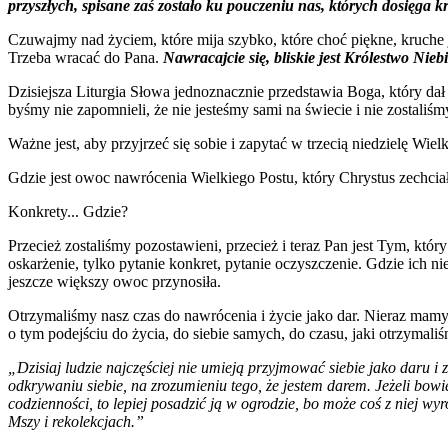
przyszłych, spisane zaś zostało ku pouczeniu nas, których dosięga kre
Czuwajmy nad życiem, które mija szybko, które choć piękne, kruche
Trzeba wracać do Pana.
Nawracajcie się, bliskie jest Królestwo Nieb
Dzisiejsza Liturgia Słowa jednoznacznie przedstawia Boga, który dał 
byśmy nie zapomnieli, że nie jesteśmy sami na świecie i nie zostaliś
Ważne jest, aby przyjrzeć się sobie i zapytać w trzecią niedzielę Wie
Gdzie jest owoc nawrócenia Wielkiego Postu, który Chrystus zechcia
Konkrety... Gdzie?
Przecież zostaliśmy pozostawieni, przecież i teraz Pan jest Tym, któ
oskarżenie, tylko pytanie konkret, pytanie oczyszczenie. Gdzie ich ni
jeszcze większy owoc przynosiła.
Otrzymaliśmy nasz czas do nawrócenia i życie jako dar. Nieraz mamy
o tym podejściu do życia, do siebie samych, do czasu, jaki otrzymal
„Dzisiaj ludzie najczęściej nie umieją przyjmować siebie jako daru 
odkrywaniu siebie, na zrozumieniu tego, że jestem darem. Jeżeli bowi
codzienności, to lepiej posadzić ją w ogrodzie, bo może coś z niej wy
Mszy i rekolekcjach.”