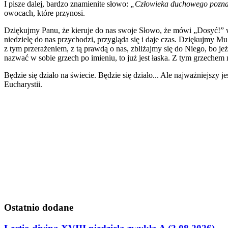
I pisze dalej, bardzo znamienite słowo:
„Człowieka duchowego poznać 
owocach, które przynosi.
Dziękujmy Panu, że kieruje do nas swoje Słowo, że mówi „Dosyć!” w
niedzielę do nas przychodzi, przygląda się i daje czas. Dziękujmy Mu
z tym przerażeniem, z tą prawdą o nas, zbliżajmy się do Niego, bo je
nazwać w sobie grzech po imieniu, to już jest łaska. Z tym grzeche
Będzie się działo na świecie. Będzie się działo... Ale najważniejsz
Eucharystii.
Ostatnio
dodane