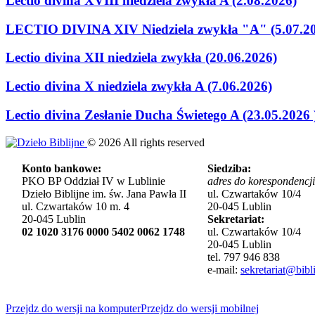
Lectio divina XVIII niedziela zwykła A (2.08.2026)
LECTIO DIVINA XIV Niedziela zwykła "A" (5.07.2
Lectio divina XII niedziela zwykła (20.06.2026)
Lectio divina X niedziela zwykła A (7.06.2026)
Lectio divina Zesłanie Ducha Świetego A (23.05.2026 
©
2026
All rights reserved
Konto bankowe:
Siedziba:
PKO BP Oddział IV w Lublinie
adres do korespondencji
Dzieło Biblijne im. św. Jana Pawła II
ul. Czwartaków 10/4
ul. Czwartaków 10 m. 4
20-045 Lublin
20-045 Lublin
Sekretariat:
02 1020 3176 0000 5402 0062 1748
ul. Czwartaków 10/4
20-045 Lublin
tel. 797 946 838
e-mail:
sekretariat@bibli
Przejdz do wersji na komputer
Przejdz do wersji mobilnej