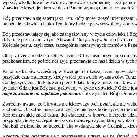
wpisać, wkalkulować w swoje życie swoistą szarpaninę – szarpaninę m
Zbawienie kosztuje i kroczenie za Panem wymaga, bo to, co wartości
Bóg przedstawia się zatem jako Ten, który mówi dosyć uciemiężeniu, 
położenie człowieka i jako Ten, który będzie go wyrywał, wyszarpyw
Bóg przedstawiający się jako zaangażowany w życie człowieka i Bóg o
dziś staje przed nami z tymi Słowami:
Oto już trzy lata
, oto już trze
Kościele postu, czyli czasu szczególnie intensywnych rozmów z Pan
Oto już trzecia niedziela. Oto w Jezusie Chrystusie przychodzi do n
przekonaniem, że pośród nas żyje, przemawia do nas i działa w tych 
Kilka rozdziałów wcześniej, w Ewangelii Łukasza, Jezus opowiadał s
przyjdzie czas ostateczny, kiedy wróci po swoich wyznawców. Teraz s
Galilejczycy zostali skatowani przez Piłata, który zmieszał ich krew z
pytanie: Gdzie jest Bóg zaangażowany w życie człowieka? Gdzie jest T
moje zawołanie na najdalsze pokolenia.
Gdzie jest ten Bóg? Odpowied
Zwróćmy uwagę, że Chrystus nie lekceważy tych pytań, ale nie wchodz
spotkało... On sobie musiał zasłużyć, że ma teraz takie życie, a nie i
Rozpoznawajcie znaki czasu, doświadczeń, w których bierzecie udział.
przyglądajcie się szczególnie czasowi waszego życia, który szybko u
Napisali tę piosenkę po tragedii, jaka wydarzyła się w Gdańsku, kiedy
Rzeczywiście, ocieramy się o uciemiężenie, udręki, walkę, śmierć. 