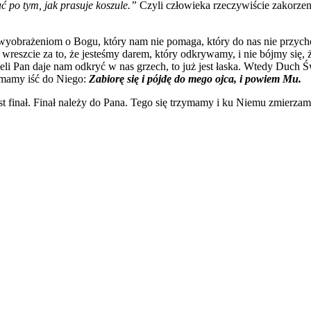
po tym, jak prasuje koszule.”
Czyli człowieka rzeczywiście zakorze
yobrażeniom o Bogu, który nam nie pomaga, który do nas nie przychod
 wreszcie za to, że jesteśmy darem, który odkrywamy, i nie bójmy się, ż
żeli Pan daje nam odkryć w nas grzech, to już jest łaska. Wtedy Duch Ś
m mamy iść do Niego:
Zabiorę się i pójdę do mego ojca, i powiem Mu.
y jest finał. Finał należy do Pana. Tego się trzymamy i ku Niemu zmi