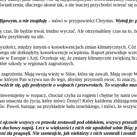
świadczenia, dlaczego akurat tak, a nie inaczej przychodzi ocierać się 
figowym, a nie znajduję
– mówi w przypowieści Chrystus.
Wytnij je: 
ny czas. Ile będzie trwał, trudno wyczuć. Ale otrzymaliśmy czas na t
kby przybierały na sile.
yszłości, między innymi o konsekwencjach zmian klimatycznych. Cóż
tórego nie dotknęłyby konsekwencje ocieplenia. Raport przewiduje wzr
nie w Europie i Azji. Oczekuje się, że zmiany klimatyczne zwiększą 
tóre szkody w regionach zagrożonych.
e zagrożenia. Mają swoją wieżę w Siloe, która się zawali. Mają swoje
, w którym Pan wzywa nas do tego, abyśmy przynosili owoc, to znaczy, 
rwóżcie się, gdy posłyszycie o wojnach i przewrotach. To wszystko musi
e inwestujemy w rozpacz, chociaż czyha za rogiem i chętnie by nami o
nas umacnia do życia, który mówi: Dosyć! Który każdemu zbliżającem
Paweł, bazując na przykładzie ludu izraelskiego, i mówi, że wszyscy p
asi ojcowie wszyscy co prawda zostawali pod obłokiem, wszyscy przeszli
 duchowy napój. Lecz w większości z nich nie upodobał sobie Bóg; po
oni zła pragnęli. Nie szemrajcie, jak niektórzy z nich szemrali i zosta