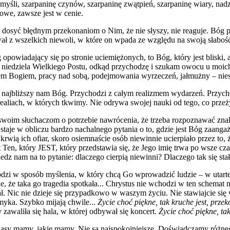
yśli, szarpaninę czynów, szarpaninę zwątpień, szarpaninę wiary, nadz
owe, zawsze jest w cenie.
dosyć błędnym przekonaniom o Nim, że nie słyszy, nie reaguje. Bóg pr
ał z wszelkich niewoli, w które on wpada ze względu na swoją słaboś
powiadający się po stronie uciemiężonych, to Bóg, który jest bliski,
cia niedziela Wielkiego Postu, odkąd przychodzę i szukam owocu u moic
em Bogiem, pracy nad sobą, podejmowania wyrzeczeń, jałmużny – nies
as najbliższy nam Bóg. Przychodzi z całym realizmem wydarzeń. Przycho
realiach, w których tkwimy. Nie odrywa swojej nauki od tego, co prze
woim słuchaczom o potrzebie nawrócenia, że trzeba rozpoznawać znaki
taje w obliczu bardzo nachalnego pytania o to, gdzie jest Bóg zaangaż
 krwią ich ofiar, skoro osiemnaście osób niewinnie ucierpiało przez to, 
en, który JEST, który przedstawia się, że Jego imię trwa po wsze czas
z nam na to pytanie: dlaczego cierpią niewinni? Dlaczego tak się sta
i w sposób myślenia, w który chcą Go wprowadzić ludzie – w utarte sc
nne, że taka go tragedia spotkała... Chrystus nie wchodzi w ten schemat
 Nic nie dzieje się przypadkowo w waszym życiu. Nie stawiajcie się wyż
myka. Szybko mijają chwile...
Życie choć piękne, tak kruche jest, przeko
 zawaliła się hala, w której odbywał się koncert.
Życie choć piękne, tak 
Czasy mamy, jakie mamy. Nie są najspokojniejsze. Doświadczamy różneg