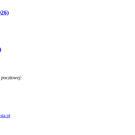
026)
)
 pocztowej:
sta.pl