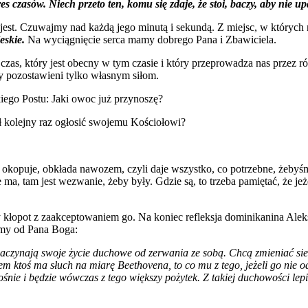
s czasów. Niech przeto ten, komu się zdaje, że stoi, baczy, aby nie up
 jest. Czuwajmy nad każdą jego minutą i sekundą. Z miejsc, w któryc
ieskie.
Na wyciągnięcie serca mamy dobrego Pana i Zbawiciela.
czas, który jest obecny w tym czasie i który przeprowadza nas przez r
my pozostawieni tylko własnym siłom.
lkiego Postu: Jaki owoc już przynoszę?
ł kolejny raz ogłosić swojemu Kościołowi?
ry okopuje, obkłada nawozem, czyli daje wszystko, co potrzebne, żebyś
e ma, tam jest wezwanie, żeby były. Gdzie są, to trzeba pamiętać, że jeż
 kłopot z zaakceptowaniem go. Na koniec refleksja dominikanina Alek
iśmy od Pana Boga:
i zaczynają swoje życie duchowe od zerwania ze sobą. Chcą zmieniać si
em ktoś ma słuch na miarę Beethovena, to co mu z tego, jeżeli go nie od
rośnie i będzie wówczas z tego większy pożytek. Z takiej duchowości le