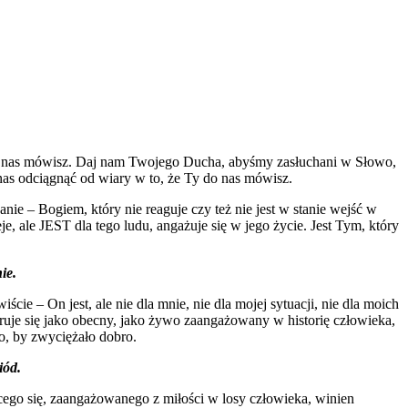
 do nas mówisz. Daj nam Twojego Ducha, abyśmy zasłuchani w Słowo,
 nas odciągnąć od wiary w to, że Ty do nas mówisz.
ie – Bogiem, który nie reaguje czy też nie jest w stanie wejść w
je, ale JEST dla tego ludu, angażuje się w jego życie. Jest Tym, który
ie.
 – On jest, ale nie dla mnie, nie dla mojej sytuacji, nie dla moich
ruje się jako obecny, jako żywo zaangażowany w historię człowieka,
o, by zwyciężało dobro.
iód.
ącego się, zaangażowanego z miłości w losy człowieka, winien