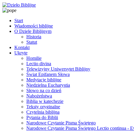
Start
Wiadomości biblijne
O Dziele Biblijnym
Historia
Statut
Kontakt
Ukryte
Homilie
Lectio divina
Telewizyjny Uniwersytet Biblijny
Świat Epifanem Słowa
Medytacje biblijne
Niedzielna Eucharystia
Słowo na co dzień
Nabożeństwa
Biblia w katechezie
Teksty oryginalne
Czytelnia biblijna
Pytania do Biblii
Narodowe Czytanie Pisma Świętego
Narodowe Czytanie Pisma Świętego Lectio continua - 