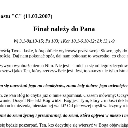
ostu
"C"
(11.03.2007)
Finał należy do Pana
Wj 3,1-8a.13-15; Ps 103; 1Kor 10,1-6.10-12; Łk 13,1-9
ądrością Twoją łaskę, którą obficie wylewasz przez swoje Słowo, gdy
ądrością. Daj nam pokonać opór, daj nam pokonać to wszystko, co chce
szywym wyobrażeniem o Nim. Nie jest – i odcina się od tego zdecydowan
owi jako Ten, który rzeczywiście jest. Jest, to znaczy nie tylko istnie
 się narzekań jego na ciemiężców, znam tedy dobrze jego uciemiężen
 że Pan Bóg to chyba już o mnie zapomniał. Czasem mówimy: Oczywiście
nie: Dosyć! Nie tak! Bóg widzi. Bóg jest Tym, który z miłości dekla
jako uciemiężenia, nieustannej walki? Od pierwszej myśli walczymy o t
mi do ziemi żyznej i przestronnej, do ziemi, która opływa w mleko i m
a się będzie poszarpać. Ten, kto decyduje się wierzyć w Boga objawiaj