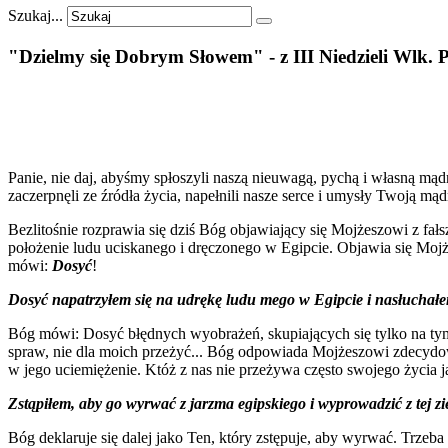
Szukaj...
"Dzielmy
się
Dobrym
Słowem"
-
z
III
Niedzieli
Wlk.
P
Panie, nie daj, abyśmy spłoszyli naszą nieuwagą, pychą i własną m
zaczerpnęli ze źródła życia, napełnili nasze serce i umysły Twoją m
Bezlitośnie rozprawia się dziś Bóg objawiający się Mojżeszowi z fał
położenie ludu uciskanego i dręczonego w Egipcie. Objawia się Mojżesz
mówi:
Dosyć
!
Dosyć napatrzyłem się na udrękę ludu mego w Egipcie i nasłuchałem
Bóg mówi: Dosyć błędnych wyobrażeń, skupiających się tylko na tym,
spraw, nie dla moich przeżyć... Bóg odpowiada Mojżeszowi zdecydowa
w jego uciemiężenie. Któż z nas nie przeżywa często swojego życia 
Zstąpiłem, aby go wyrwać z jarzma egipskiego i wyprowadzić z tej zie
Bóg deklaruje się dalej jako Ten, który zstępuje, aby wyrwać. Trzeb