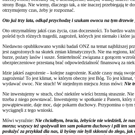
strony Boga. Nie wiemy, dlaczego tak, a nie inaczej przebiegają te do
otrzymujemy czas, żeby je rozpoznać.
Oto już trzy lata, odkąd przychodzę i szukam owocu na tym drzewie 
Oto otrzymaliśmy jakiś czas życia, czas doczesności. To bardzo waż
pośród tych różnych tragedii, zagrożeń, których jest niemało i które ja
Niedawno opublikowano wyniki badań ONZ na temat najbliższej prz
jest zagrożonych na skutek zmian klimatycznych. Nie ma regionu, k
burze, pożary lasów i susze. Śmiertelność związana z gorącem wzroś
ubezpieczeniowe przestaną brać odpowiedzialność finansową za niek
Idzie jakieś zagrożenie – kolejne zagrożenie. Każde czasy mają swoj
zagrożenia! To jest klimat, w którym obecny jest Bóg. To jest klimat
wydawać owoc. Nie strach! W niejednym miejscu Jezus mówi:
Nie t
Nie inwestujemy w strach, choć niektóre wieści brzmią strasznie. Ni
trzeba z niego powstawać. Inwestujemy w spotkanie z Panem, który 
powątpiewanie, daje moc, daje pokarm duchowy. Przypomina o tym św. 
wyciągnęli z tego wnioski.
Mówi wyraźnie:
Nie chciałbym, bracia, żebyście nie wiedzieli, że n
morzu; wszyscy też spożywali ten sam pokarm duchowy i pili ten sam
posłużyć za przykład dla nas, iż byśmy nie byli skłonni do złego, jak 