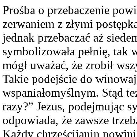
Prośba o przebaczenie powi
zerwaniem z złymi postępka
jednak przebaczać aż siede
symbolizowała pełnię, tak 
mógł uważać, że zrobił wszy
Takie podejście do winowa
wspaniałomyślnym. Stąd też
razy?” Jezus, podejmując s
odpowiada, że zawsze trze
Każdy chrześcijanin powini