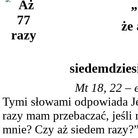
„
że
siedemdzies
Mt 18, 22 – 
Tymi słowami odpowiada Jez
razy mam przebaczać, jeśli
mnie? Czy aż siedem razy?”