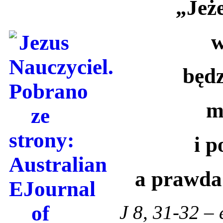
„Jeże
w
będz
m
i p
a prawda
J 8, 31-32 –