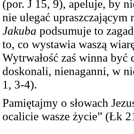
(por. J 15, 9), apeluje, by 
nie ulegać upraszczającym 
Jakuba
podsumuje to zagadn
to, co wystawia waszą wiarę
Wytrwałość zaś winna być d
doskonali, nienaganni, w n
1, 3-4).
Pamiętajmy o słowach Jezus
ocalicie wasze życie” (Łk 21