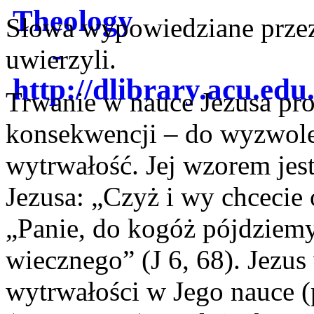
Słowa wypowiedziane przez
uwierzyli.
Trwanie w nauce Jezusa pr
konsekwencji – do wyzwolen
wytrwałość. Jej wzorem jest
Jezusa: „Czyż i wy chcecie 
„Panie, do kogóż pójdziem
wiecznego” (J 6, 68). Jezu
wytrwałości w Jego nauce (p