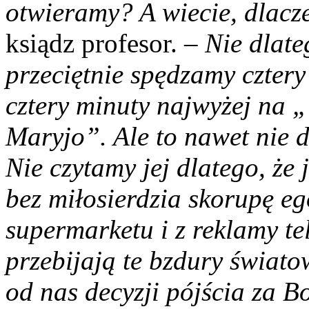
otwieramy? A wiecie, dlacz
ksiądz profesor. –
Nie dlate
przeciętnie spędzamy cztery
cztery minuty najwyżej na 
Maryjo”. Ale to nawet nie 
Nie czytamy jej dlatego, że j
bez miłosierdzia skorupę eg
supermarketu i z reklamy te
przebijają te bzdury świato
od nas decyzji pójścia za B