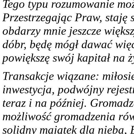
Tego typu rozumowanie moż
Przestrzegając Praw, staję s
obdarzy mnie jeszcze więk
dóbr, będę mógł dawać więc
powiększę swój kapitał na ż
Transakcje wiązane: miłosie
inwestycja, podwójny rejest
teraz i na później. Gromadz
możliwość gromadzenia równ
solidny majątek dla nieba,