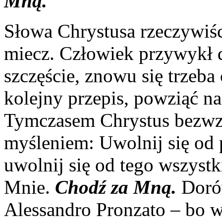
Mną.
Słowa Chrystusa rzeczywiś
miecz. Człowiek przywykł d
szczęście, znowu się trzeb
kolejny przepis, powziąć n
Tymczasem Chrystus bezwzgl
myśleniem: Uwolnij się od p
uwolnij się od tego wszyst
Mnie.
Chodź za Mną.
Doró
Alessandro Pronzato – bo w