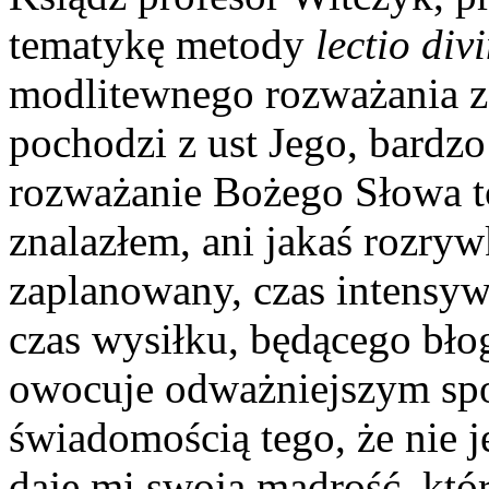
tematykę metody
lectio div
modlitewnego rozważania 
pochodzi z ust Jego, bardz
rozważanie Bożego Słowa to
znalazłem, ani jakaś rozryw
zaplanowany, czas intensy
czas wysiłku, będącego bł
owocuje odważniejszym spo
świadomością tego, że nie 
daje mi swoją mądrość, któr