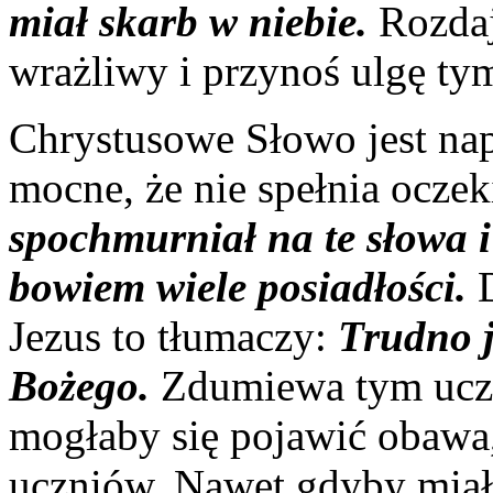
miał skarb w niebie.
Rozda
wrażliwy i przynoś ulgę tym,
Chrystusowe Słowo jest na
mocne, że nie spełnia ocze
spochmurniał na te słowa i
bowiem wiele posiadłości.
D
Jezus to tłumaczy:
Trudno j
Bożego.
Zdumiewa tym uczn
mogłaby się pojawić obawa, 
uczniów. Nawet gdyby miało