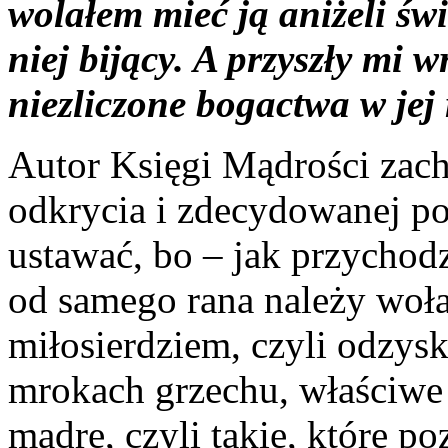
wolałem mieć ją aniżeli świ
niej bijący. A przyszły mi w
niezliczone bogactwa w jej 
Autor Księgi Mądrości zac
odkrycia i zdecydowanej p
ustawać, bo – jak przychod
od samego rana należy woła
miłosierdziem, czyli odzysk
mrokach grzechu, właściwe 
mądre, czyli takie, które po