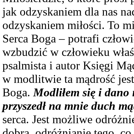
jak odzyskaniem dla nas na
odzyskaniem miłości. To mił
Serca Boga – potrafi człow
wzbudzić w człowieku właśc
psalmista i autor Księgi Mą
w modlitwie ta mądrość jes
Boga.
Modliłem się i dano 
przyszedł na mnie duch mą
serca. Jest możliwe odróżni
dobra, odróżnianie tego, co 