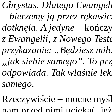
Chrystus. Dlatego Ewangeli
– bierzemy ją przez rękawic
dotknęła. A jedyne –
kończy
z Ewangelii, z Nowego Test
przykazanie: „Będziesz miło
„jak siebie samego”. To pr
odpowiada. Tak właśnie lek
samego.
Rzeczywiście – mocne myśli
nam przed nimi uciekać, je