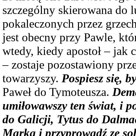
szczególny skierowana do l
pokaleczonych przez grzech
jest obecny przy Pawle, kt
wtedy, kiedy apostoł – jak
– zostaje pozostawiony pr
towarzyszy.
Pospiesz się, b
Paweł do Tymoteusza.
Dema
umiłowawszy ten świat, i p
do Galicji, Tytus do Dalma
Marka i przyprowadź ze so