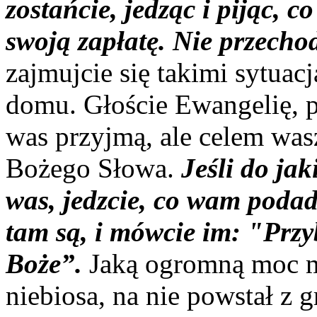
zostańcie, jedząc i pijąc, 
swoją zapłatę. Nie przech
zajmujcie się takimi sytua
domu. Głoście Ewangelię, po
was przyjmą, ale celem was
Bożego Słowa.
Jeśli do jak
was, jedzcie, co wam podad
tam są, i mówcie im: "Przyb
Boże”.
Jaką ogromną moc m
niebiosa, na nie powstał z 