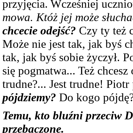
przyjęcia. Wcześniej uczni
mowa. Któż jej może słuch
chcecie odejść?
Czy ty też 
Może nie jest tak, jak byś c
tak, jak byś sobie życzył. P
się pogmatwa... Też chcesz 
trudne?... Jest trudne! Piot
pójdziemy?
Do kogo pójdę
Temu, kto bluźni przeciw 
przebaczone.