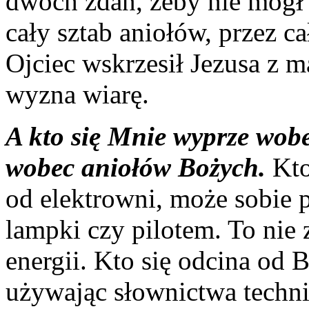
dwóch zdań, żeby nie mógł 
cały sztab aniołów, przez ca
Ojciec wskrzesił Jezusa z 
wyzna wiarę.
A kto się Mnie wyprze wobec
wobec aniołów Bożych.
Kto 
od elektrowni, może sobie 
lampki czy pilotem. To nie z
energii. Kto się odcina od 
używając słownictwa techni