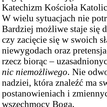
Katechizm Kościoła Katoli
W wielu sytuacjach nie pot
Bardziej możliwe staje się d
czy zacięcie się w swoich s
niewygodach oraz pretensja
rzecz biorąc – uzasadniony
nic niemożliwego
. Nie odwo
nadziei, która znaleźć ma 
postanowieniach i zmiennyc
wszechmocy Boga.