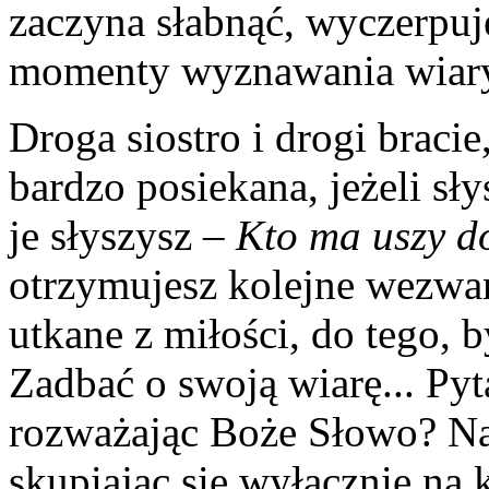
zaczyna słabnąć, wyczerpuj
momenty wyznawania wiary
Droga siostro i drogi braci
bardzo posiekana, jeżeli sł
je słyszysz –
Kto ma uszy do
otrzymujesz kolejne wezwan
utkane z miłości, do tego, 
Zadbać o swoją wiarę... Pyt
rozważając Boże Słowo? Na 
skupiając się wyłącznie na 