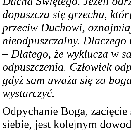
Ducha Świętego. Jeżeli od
dopuszcza się grzechu, któ
przeciw Duchowi, oznajmiaj
nieodpuszczalny. Dlaczego
–
Dlatego, że wyklucza w s
odpuszczenia. Człowiek odp
gdyż sam uważa się za boga
wystarczyć.
Odpychanie Boga, zacięcie s
siebie, jest kolejnym dowo