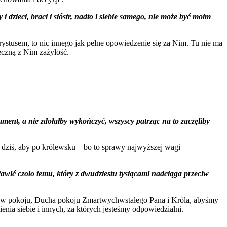
i dzieci, braci i sióstr, nadto i siebie samego, nie może być moim
ystusem, to nic innego jak pełne opowiedzenie się za Nim. Tu nie ma
deczną z Nim zażyłość.
ment, a nie zdołałby wykończyć, wszyscy patrząc na to zaczęliby
ziś, aby po królewsku – bo to sprawy najwyższej wagi –
stawić czoło temu, który z dwudziestu tysiącami nadciąga przeciw
nków pokoju, Ducha pokoju Zmartwychwstałego Pana i Króla, abyśmy
nia siebie i innych, za których jesteśmy odpowiedzialni.