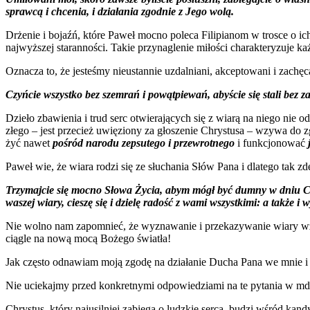
sprawcą i chcenia, i działania zgodnie z Jego wolą.
Drżenie i bojaźń, które Paweł mocno poleca Filipianom w trosce o ich
najwyższej staranności. Takie przynaglenie miłości charakteryzuje k
Oznacza to, że jesteśmy nieustannie uzdalniani, akceptowani i zachę
Czyńcie wszystko bez szemrań i powątpiewań, abyście się stali bez 
Dzieło zbawienia i trud serc otwierających się z wiarą na niego nie o
złego – jest przecież uwięziony za głoszenie Chrystusa – wzywa do
żyć nawet
pośród narodu zepsutego i przewrotnego
i funkcjonować
Paweł wie, że wiara rodzi się ze słuchania Słów Pana i dlatego tak zd
Trzymajcie się mocno Słowa Życia, abym mógł być dumny w dniu Chry
waszej wiary, cieszę się i dzielę radość z wami wszystkimi: a także i w
Nie wolno nam zapomnieć, że wyznawanie i przekazywanie wiary wzma
ciągle na nową mocą Bożego światła!
Jak często odnawiam moją zgodę na działanie Ducha Pana we mnie i p
Nie uciekajmy przed konkretnymi odpowiedziami na te pytania w mdłe
Chrystus, który najusilniej zabiega o ludzkie serca, budzi wśród k