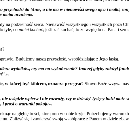
kto przychodzi do Mnie, a nie ma w nienawiści swego ojca i matki, żony 
być moim uczniem».
dy na podzielność serca. Nienawiść wszystkiego i wszystkich poza Chr
o tyle, co
mniej kochać
; jeśli zaś kochać, to ze względu na Pana i ser
ia?
sprawie. Budujemy naszą przyszłość, współdziałając z Jego łaską.
blicza wydatków, czy ma na wykończenie? Inaczej gdyby założył funda
yć"
.
»
ie, w której być kibicem, oznacza przegrać!
Słowo Boże wzywa nas d
nie usiądzie wpierw i nie rozważy, czy w dziesięć tysięcy ludzi może 
o, i prosi o warunki pokoju
.
»
mknąć na głębię treści, którą ono w sobie kryje. Potrzebujemy waru
emu. Zbliżyć się i zawierzyć swoją współpracę z Panem w dziele zbawie