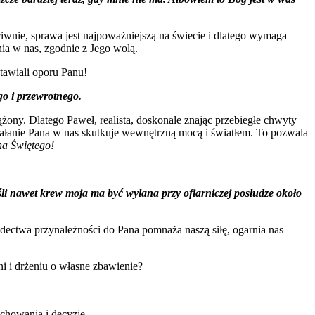
eciwnie, sprawa jest najpoważniejszą na świecie i dlatego wymaga
nia w nas, zgodnie z Jego wolą.
tawiali oporu Panu!
go i przewrotnego.
rążony. Dlatego Paweł, realista, doskonale znając przebiegłe chwyty
iałanie Pana w nas skutkuje wewnętrzną mocą i światłem. To pozwala
ha Świętego!
śli nawet krew moja ma być wylana przy ofiarniczej posłudze około
ectwa przynależności do Pana pomnaża naszą siłę, ogarnia nas
i i drżeniu o własne zbawienie?
chowania i decyzje.