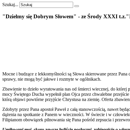
Szukaj...
"Dzielmy
się
Dobrym
Słowem"
-
ze
Środy
XXXI
t.z."
Mocne i budzące z lekkomyślności są Słowa skierowane przez Pana 
sprawy, nie mogą być jałowe i rozmyte w ogólnikach.
Zbawienie to dzieło wyratowania nas od śmierci wiecznej, do której
mocy Świętego Ducha wypełnił plan Ojca przez chwalebne przejście 
którą objawi powtórne przyjście Chrystusa na ziemię. Oferta zbawien
Zdobyty przez Pana apostoł Paweł z całą stanowczością, nawet będąc
dążenia na spotkanie z Panem w wieczności. W świecie i w człowieku 
Filipianom obowiązek pilnowania się Pana pośród zepsucia i przewrot
Umiłowani moi, skoro zawsze byliście posłuszni, zabiegajcie o własn