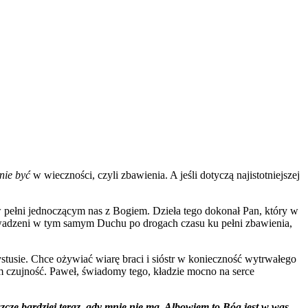
nie być
w wieczności, czyli zbawienia. A jeśli dotyczą najistotniejszej
w pełni jednoczącym nas z Bogiem. Dzieła tego dokonał Pan, który w
owadzeni w tym samym Duchu po drogach czasu ku pełni zbawienia,
tusie. Chce ożywiać wiarę braci i sióstr w konieczność wytrwałego
im czujność. Paweł, świadomy tego, kładzie mocno na serce
szcze bardziej teraz, gdy mnie nie ma. Albowiem to Bóg jest w was