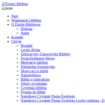
Start
Wiadomości biblijne
O Dziele Biblijnym
Historia
Statut
Kontakt
Ukryte
Homilie
Lectio divina
Telewizyjny Uniwersytet Biblijny
Świat Epifanem Słowa
Medytacje biblijne
Niedzielna Eucharystia
Słowo na co dzień
Nabożeństwa
Biblia w katechezie
Teksty oryginalne
Czytelnia biblijna
Pytania do Biblii
Narodowe Czytanie Pisma Świętego
Narodowe Czytanie Pisma Świętego Lectio continua - 