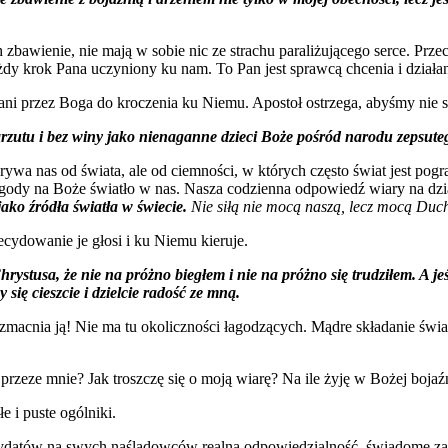
 zbawienie, nie mają w sobie nic ze strachu paraliżującego serce. Prz
ażdy krok Pana uczyniony ku nam. To Pan jest sprawcą chcenia i działa
cani przez Boga do kroczenia ku Niemu. Apostoł ostrzega, abyśmy nie s
zarzutu i bez winy jako nienaganne dzieci Boże pośród narodu zepsute
drywa nas od świata, ale od ciemności, w których często świat jest pog
 zgody na Boże światło w nas. Nasza codzienna odpowiedź wiary na dz
jako źródła światła w świecie.
Nie siłą nie mocą naszą, lecz mocą Duc
ecydowanie je głosi i ku Niemu kieruje.
stusa, że nie na próżno biegłem i nie na próżno się trudziłem. A je
y się cieszcie i dzielcie radość ze mną.
cnia ją! Nie ma tu okoliczności łagodzących. Mądre składanie świad
rzeze mnie? Jak troszczę się o moją wiarę? Na ile żyję w Bożej bojaźn
 i puste ogólniki.
andydatów na swych naśladowców realną odpowiedzialność, świadome za