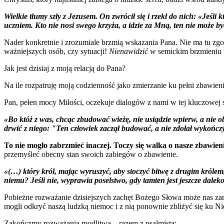
Wielkie tłumy szły z Jezusem. On zwrócił się i rzekł do nich: «Jeśli 
uczniem. Kto nie nosi swego krzyża, a idzie za Mną, ten nie może 
Nader konkretnie i zrozumiale brzmią wskazania Pana. Nie ma tu zgo
ważniejszych osób, czy sytuacji!
Nienawidzić
w semickim brzmieniu t
Jak jest dzisiaj z moją relacją do Pana?
Na ile rozpatruję moją codzienność jako zmierzanie ku pełni zbawien
Pan, pełen mocy Miłości, oczekuje dialogów z nami w tej kluczowej 
«Bo któż z was, chcąc zbudować wieżę, nie usiądzie wpierw, a nie o
drwić z niego: "Ten człowiek zaczął budować, a nie zdołał wykończ
To nie mogło zabrzmieć inaczej. Toczy się walka o nasze zbawien
przemyśleć obecny stan swoich zabiegów o zbawienie.
«(…) który król, mając wyruszyć, aby stoczyć bitwę z drugim królem, 
niemu? Jeśli nie, wyprawia poselstwo, gdy tamten jest jeszcze dalek
Pobieżne rozważanie dzisiejszych zachęt Bożego Słowa może nas za
mogli odkryć naszą ludzką niemoc i z nią ponownie zbliżyć się ku Ni
Zakończmy rozważania modlitwą – razem z psalmistą: