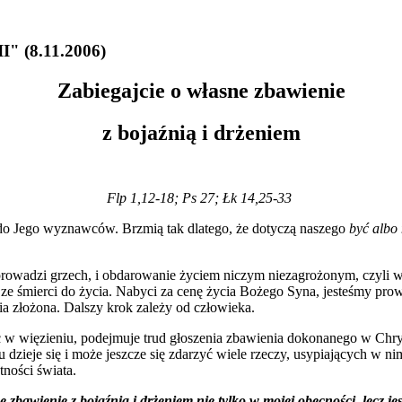
II"
(8.11.2006)
Zabiegajcie o własne zbawienie
z bojaźnią i drżeniem
Flp 1,12-18; Ps 27; Łk 14,25-33
do Jego wyznawców. Brzmią tak dlatego, że dotyczą naszego
być albo 
 prowadzi grzech, i obdarowanie życiem niczym niezagrożonym, czyli 
ze śmierci do życia. Nabyci za cenę życia Bożego Syna, jesteśmy pr
ia złożona. Dalszy krok zależy od człowieka.
 w więzieniu, podejmuje trud głoszenia zbawienia dokonanego w Chrys
dzieje się i może jeszcze się zdarzyć wiele rzeczy, usypiających w n
ności świata.
e zbawienie z bojaźnią i drżeniem nie tylko w mojej obecności, lecz je