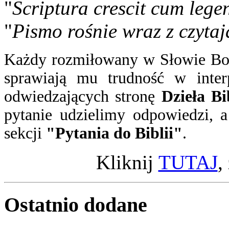
"
Scriptura crescit cum lege
"
Pismo rośnie wraz z czytaj
Każdy rozmiłowany w Słowie Boż
sprawiają mu trudność w inter
odwiedzających stronę
Dzieła Bi
pytanie
udzielimy odpowiedzi
, 
sekcji
"Pytania do Biblii"
.
Kliknij
TUTAJ
,
Ostatnio
dodane