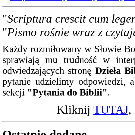
"
Scriptura crescit cum lege
"
Pismo rośnie wraz z czytaj
Każdy rozmiłowany w Słowie Boż
sprawiają mu trudność w inter
odwiedzających stronę
Dzieła Bi
pytanie
udzielimy odpowiedzi
, 
sekcji
"Pytania do Biblii"
.
Kliknij
TUTAJ
,
Ostatnio
dodane