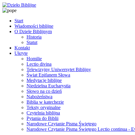
Start
Wiadomości biblijne
O Dziele Biblijnym
Historia
Statut
Kontakt
Ukryte
Homilie
Lectio divina
Telewizyjny Uniwersytet Biblijny
Świat Epifanem Słowa
Medytacje biblijne
Niedzielna Eucharystia
Słowo na co dzień
Nabożeństwa
Biblia w katechezie
Teksty oryginalne
Czytelnia biblijna
Pytania do Biblii
Narodowe Czytanie Pisma Świętego
Narodowe Czytanie Pisma Świętego Lectio continua - 