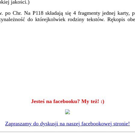
iej jakości.)
. po Chr. Na P118 składają się 4 fragmenty jednej karty, p
rzynależność do którejkolwiek rodziny tekstów
. Rękopis ob
Jesteś na facebooku? My też! :)
Zapraszamy do dyskusji na naszej facebookowej stronie!