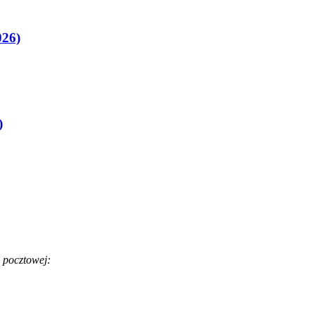
026)
)
 pocztowej: