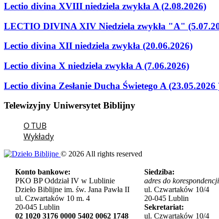
Lectio divina XVIII niedziela zwykła A (2.08.2026)
LECTIO DIVINA XIV Niedziela zwykła "A" (5.07.2
Lectio divina XII niedziela zwykła (20.06.2026)
Lectio divina X niedziela zwykła A (7.06.2026)
Lectio divina Zesłanie Ducha Świetego A (23.05.2026 
Telewizyjny
Uniwersytet
Biblijny
O TUB
Wykłady
©
2026
All rights reserved
Konto bankowe:
Siedziba:
PKO BP Oddział IV w Lublinie
adres do korespondencji
Dzieło Biblijne im. św. Jana Pawła II
ul. Czwartaków 10/4
ul. Czwartaków 10 m. 4
20-045 Lublin
20-045 Lublin
Sekretariat:
02 1020 3176 0000 5402 0062 1748
ul. Czwartaków 10/4