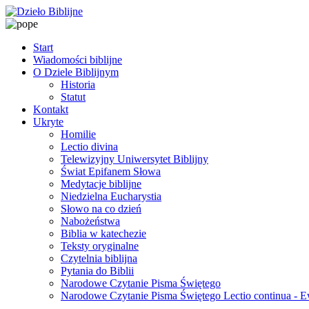
Start
Wiadomości biblijne
O Dziele Biblijnym
Historia
Statut
Kontakt
Ukryte
Homilie
Lectio divina
Telewizyjny Uniwersytet Biblijny
Świat Epifanem Słowa
Medytacje biblijne
Niedzielna Eucharystia
Słowo na co dzień
Nabożeństwa
Biblia w katechezie
Teksty oryginalne
Czytelnia biblijna
Pytania do Biblii
Narodowe Czytanie Pisma Świętego
Narodowe Czytanie Pisma Świętego Lectio continua - 