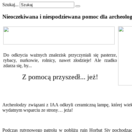
Szukaj...
Nieoczekiwana
i
niespodziewana
pomoc
dla
archeolo
Do odkrycia ważnych znalezisk przyczyniali się pasterze,
rybacy, nurkowie, rolnicy, nawet złodzieje! Ale rzadko
zdarza się, by...
Z pomocą przyszedł... jeż!
Archeolodzy związani z IAA odkryli ceramiczną lampę, której wiek
wydatnym wsparciu ze strony… jeża!
Podczas rutynowego patrolu w pobliżu ruin Horbat Siv pochodząc