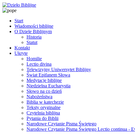
Start
Wiadomości biblijne
O Dziele Biblijnym
Historia
Statut
Kontakt
Ukryte
Homilie
Lectio divina
Telewizyjny Uniwersytet Biblijny
Świat Epifanem Słowa
Medytacje biblijne
Niedzielna Eucharystia
Słowo na co dzień
Nabożeństwa
Biblia w katechezie
Teksty oryginalne
Czytelnia biblijna
Pytania do Biblii
Narodowe Czytanie Pisma Świętego
Narodowe Czytanie Pisma Świętego Lectio continua - 