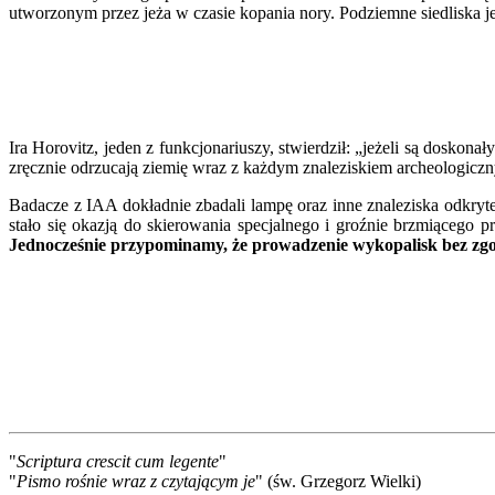
utworzonym przez jeża w czasie kopania nory. Podziemne siedliska j
Ira Horovitz, jeden z funkcjonariuszy, stwierdził: „jeżeli są dosk
zręcznie odrzucają ziemię wraz z każdym znaleziskiem archeologiczn
Badacze z IAA dokładnie zbadali lampę oraz inne znaleziska odkryte 
stało się okazją do skierowania specjalnego i groźnie brzmiącego pr
Jednocześnie przypominamy, że prowadzenie wykopalisk bez zgo
"
Scriptura crescit cum legente
"
"
Pismo rośnie wraz z czytającym je
" (św. Grzegorz Wielki)