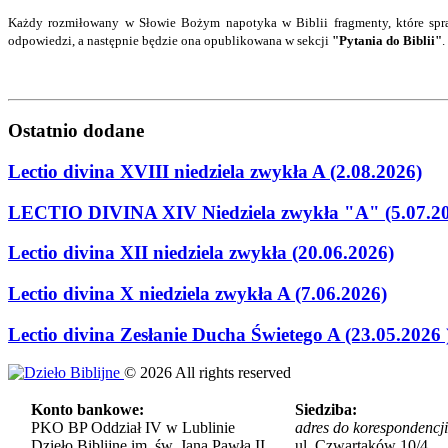
Każdy rozmiłowany w Słowie Bożym napotyka w Biblii fragmenty, które spra
odpowiedzi
, a następnie będzie ona opublikowana w sekcji
"Pytania do Biblii"
.
Ostatnio
dodane
Lectio divina XVIII niedziela zwykła A (2.08.2026)
LECTIO DIVINA XIV Niedziela zwykła "A" (5.07.2
Lectio divina XII niedziela zwykła (20.06.2026)
Lectio divina X niedziela zwykła A (7.06.2026)
Lectio divina Zesłanie Ducha Świetego A (23.05.2026 
©
2026
All rights reserved
Konto bankowe:
Siedziba:
PKO BP Oddział IV w Lublinie
adres do korespondencji
Dzieło Biblijne im. św. Jana Pawła II
ul. Czwartaków 10/4