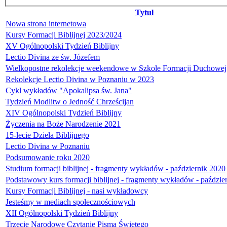
Tytuł
Nowa strona internetowa
Kursy Formacji Biblijnej 2023/2024
XV Ogólnopolski Tydzień Biblijny
Lectio Divina ze św. Józefem
Wielkopostne rekolekcje weekendowe w Szkole Formacji Duchowej
Rekolekcje Lectio Divina w Poznaniu w 2023
Cykl wykładów "Apokalipsa św. Jana"
Tydzień Modlitw o Jedność Chrześcijan
XIV Ogólnopolski Tydzień Biblijny
Życzenia na Boże Narodzenie 2021
15-lecie Dzieła Biblijnego
Lectio Divina w Poznaniu
Podsumowanie roku 2020
Studium formacji biblijnej - fragmenty wykładów - październik 2020
Podstawowy kurs formacji biblijnej - fragmenty wykładów - paździe
Kursy Formacji Biblijnej - nasi wykładowcy
Jesteśmy w mediach społecznościowych
XII Ogólnopolski Tydzień Biblijny
Trzecie Narodowe Czytanie Pisma Świętego