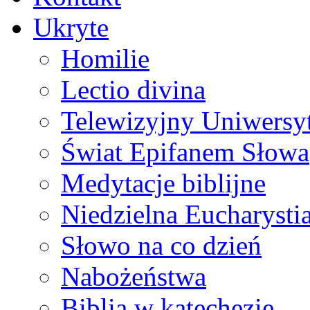
Ukryte
Homilie
Lectio divina
Telewizyjny Uniwersyt
Świat Epifanem Słowa
Medytacje biblijne
Niedzielna Eucharysti
Słowo na co dzień
Nabożeństwa
Biblia w katechezie