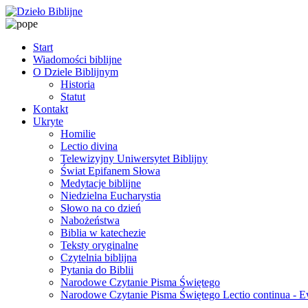
Start
Wiadomości biblijne
O Dziele Biblijnym
Historia
Statut
Kontakt
Ukryte
Homilie
Lectio divina
Telewizyjny Uniwersytet Biblijny
Świat Epifanem Słowa
Medytacje biblijne
Niedzielna Eucharystia
Słowo na co dzień
Nabożeństwa
Biblia w katechezie
Teksty oryginalne
Czytelnia biblijna
Pytania do Biblii
Narodowe Czytanie Pisma Świętego
Narodowe Czytanie Pisma Świętego Lectio continua - 