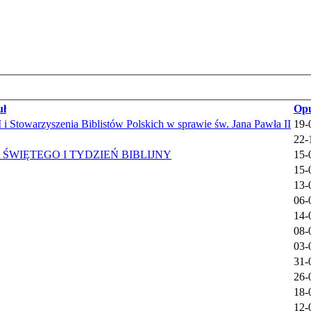
uł
Op
 i Stowarzyszenia Biblistów Polskich w sprawie św. Jana Pawła II
19-
22-
WIĘTEGO I TYDZIEŃ BIBLIJNY
15-
15-
13-
06-
14-
08-
03-
31-
26-
18-
12-