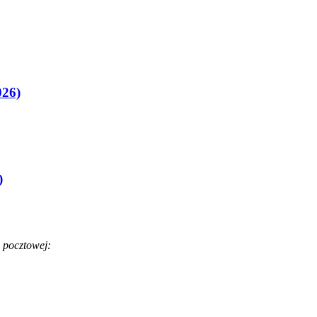
026)
)
 pocztowej: