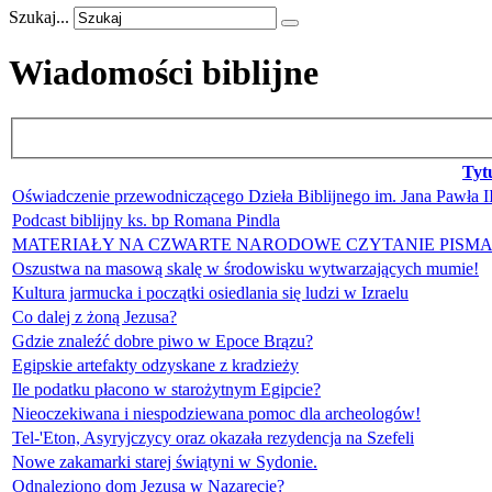
Szukaj...
Wiadomości biblijne
Tyt
Oświadczenie przewodniczącego Dzieła Biblijnego im. Jana Pawła II
Podcast biblijny ks. bp Romana Pindla
MATERIAŁY NA CZWARTE NARODOWE CZYTANIE PISMA Ś
Oszustwa na masową skalę w środowisku wytwarzających mumie!
Kultura jarmucka i początki osiedlania się ludzi w Izraelu
Co dalej z żoną Jezusa?
Gdzie znaleźć dobre piwo w Epoce Brązu?
Egipskie artefakty odzyskane z kradzieży
Ile podatku płacono w starożytnym Egipcie?
Nieoczekiwana i niespodziewana pomoc dla archeologów!
Tel-'Eton, Asyryjczycy oraz okazała rezydencja na Szefeli
Nowe zakamarki starej świątyni w Sydonie.
Odnaleziono dom Jezusa w Nazarecie?