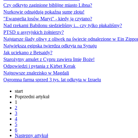
Czy odkryto zaginione biblijne miasto Libna?
Nurkowie odnajdują pokaźną sumę złota!
"Ewangelia losów Maryi" - kiedy ją czytano?
Nad rzekami Babilonu siedzieliśmy i... czy tylko płakaliśmy?
PTSD u asyryjskich żołnierzy?
Najstarsze ślady oliwy z oliwek na świecie odnalezione w Ein Zippor
Największa egipska twierdza odkryta na Synaju
Jak uciekano z Betsaidy?
Starożytny amulet z Cypru zawiera Imię Boże!
Odpowiedzi i pytania z Kirbet Kerak
Najnowsze znalezisko w Magdali
Ogromna farma sprzed 3 tys. lat odkryta w Izraelu
start
Poprzedni artykuł
1
2
3
4
5
6
Następny artykuł