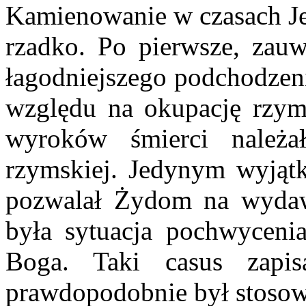
Kamienowanie w czasach Je
rzadko. Po pierwsze, zau
łagodniejszego podchodzeni
względu na okupację rzy
wyroków śmierci należał
rzymskiej. Jedynym wyjątk
pozwalał Żydom na wyda
była sytuacja pochwyceni
Boga. Taki casus zap
prawdopodobnie był stosow