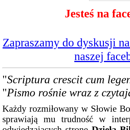
Jesteś na fac
Zapraszamy do dyskusji na
naszej face
"
Scriptura crescit cum lege
"
Pismo rośnie wraz z czytaj
Każdy rozmiłowany w Słowie Boż
sprawiają mu trudność w inter
odwiedzających stronę
Dzieła Bi