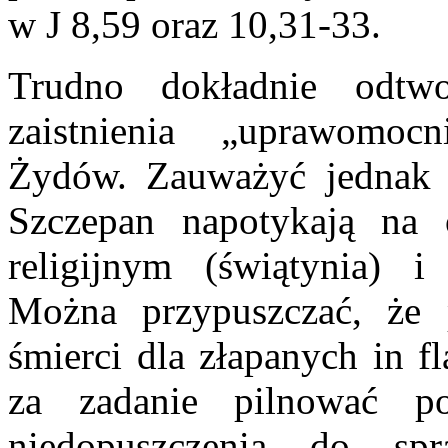
w J 8,59 oraz 10,31-33.
Trudno dokładnie odtw
zaistnienia „uprawomoc
Żydów. Zauważyć jednak 
Szczepan napotykają na 
religijnym (świątynia) i
Można przypuszczać, że
śmierci dla złapanych in f
za zadanie pilnować p
niedopuszczenia do s