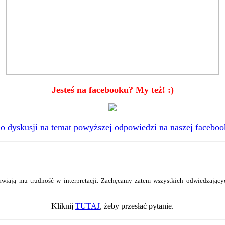
Jesteś na facebooku? My też! :)
 dyskusji na temat powyższej odpowiedzi na naszej faceboo
wiają mu trudność w interpretacji. Zachęcamy zatem wszystkich odwiedzający
Kliknij
TUTAJ
, żeby przesłać pytanie.