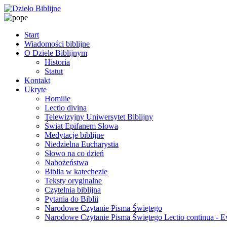
Start
Wiadomości biblijne
O Dziele Biblijnym
Historia
Statut
Kontakt
Ukryte
Homilie
Lectio divina
Telewizyjny Uniwersytet Biblijny
Świat Epifanem Słowa
Medytacje biblijne
Niedzielna Eucharystia
Słowo na co dzień
Nabożeństwa
Biblia w katechezie
Teksty oryginalne
Czytelnia biblijna
Pytania do Biblii
Narodowe Czytanie Pisma Świętego
Narodowe Czytanie Pisma Świętego Lectio continua - 