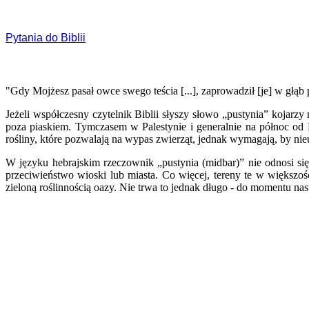
Pytania do Biblii
"Gdy Mojżesz pasał owce swego teścia [...], zaprowadził [je] w głąb 
Jeżeli współczesny czytelnik Biblii słyszy słowo „pustynia” kojarzy
poza piaskiem. Tymczasem w Palestynie i generalnie na północ od Pó
rośliny, które pozwalają na wypas zwierząt, jednak wymagają, by ni
W języku hebrajskim rzeczownik „pustynia (midbar)” nie odnosi się do
przeciwieństwo wioski lub miasta. Co więcej, tereny te w większośc
zieloną roślinnością oazy. Nie trwa to jednak długo - do momentu nas