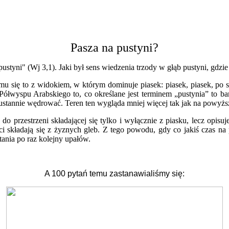
Pasza na pustyni?
pustyni" (Wj 3,1). Jaki był sens wiedzenia trzody w głąb pustyni, gdzie
 mu się to z widokiem, w którym dominuje piasek: piasek, piasek, po s
łwyspu Arabskiego to, co określane jest terminem „pustynia” to bardzi
eustannie wędrować. Teren ten wygląda mniej więcej tak jak na powyż
 przestrzeni składającej się tylko i wyłącznie z piasku, lecz opisuje k
i składają się z żyznych gleb. Z tego powodu, gdy co jakiś czas na 
tania po raz kolejny upałów.
A 100 pytań temu zastanawialiśmy się: