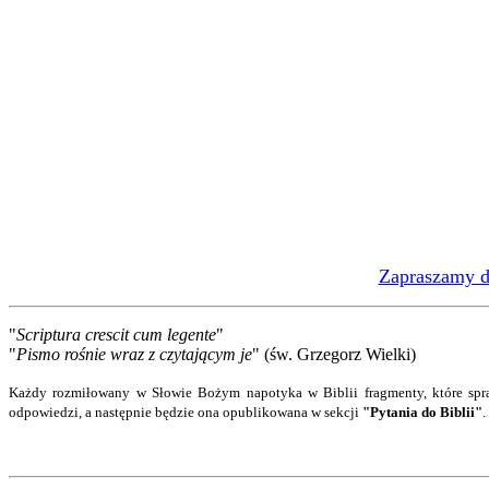
Zapraszamy do
"
Scriptura crescit cum legente
"
"
Pismo rośnie wraz z czytającym je
" (św. Grzegorz Wielki)
Każdy rozmiłowany w Słowie Bożym napotyka w Biblii fragmenty, które spra
odpowiedzi
, a następnie będzie ona opublikowana w sekcji
"Pytania do Biblii"
.