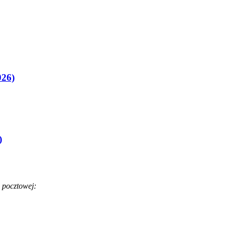
026)
)
 pocztowej: