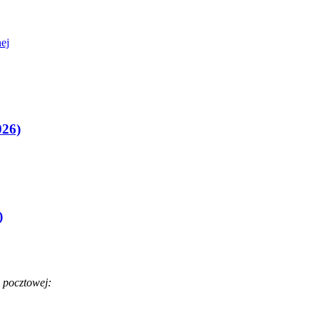
ej
026)
)
 pocztowej: