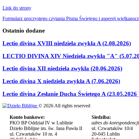
Link do strony
Formularz uroczystego czytania Pisma Świętego i aspersji wielkanocn
Ostatnio
dodane
Lectio divina XVIII niedziela zwykła A (2.08.2026)
LECTIO DIVINA XIV Niedziela zwykła "A" (5.07.2
Lectio divina XII niedziela zwykła (20.06.2026)
Lectio divina X niedziela zwykła A (7.06.2026)
Lectio divina Zesłanie Ducha Świetego A (23.05.2026 
©
2026
All rights reserved
Konto bankowe:
Siedziba:
PKO BP Oddział IV w Lublinie
adres do korespondencji
Dzieło Biblijne im. św. Jana Pawła II
ul. Czwartaków 10/4
ul. Czwartaków 10 m. 4
20-045 Lublin