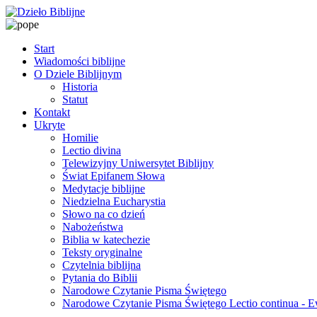
Start
Wiadomości biblijne
O Dziele Biblijnym
Historia
Statut
Kontakt
Ukryte
Homilie
Lectio divina
Telewizyjny Uniwersytet Biblijny
Świat Epifanem Słowa
Medytacje biblijne
Niedzielna Eucharystia
Słowo na co dzień
Nabożeństwa
Biblia w katechezie
Teksty oryginalne
Czytelnia biblijna
Pytania do Biblii
Narodowe Czytanie Pisma Świętego
Narodowe Czytanie Pisma Świętego Lectio continua - 