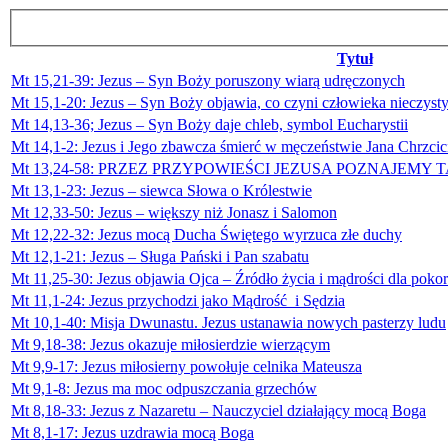
Tytuł
Mt 15,21-39: Jezus – Syn Boży poruszony wiarą udręczonych
Mt 15,1-20: Jezus – Syn Boży objawia, co czyni człowieka nieczyst
Mt 14,13-36; Jezus – Syn Boży daje chleb, symbol Eucharystii
Mt 14,1-2: Jezus i Jego zbawcza śmierć w męczeństwie Jana Chrzcic
Mt 13,24-58: PRZEZ PRZYPOWIEŚCI JEZUSA POZNAJEM
Mt 13,1-23: Jezus – siewca Słowa o Królestwie
Mt 12,33-50: Jezus – większy niż Jonasz i Salomon
Mt 12,22-32: Jezus mocą Ducha Świętego wyrzuca złe duchy
Mt 12,1-21: Jezus – Sługa Pański i Pan szabatu
Mt 11,25-30: Jezus objawia Ojca – Źródło życia i mądrości dla poko
Mt 11,1-24: Jezus przychodzi jako Mądrość i Sędzia
Mt 10,1-40: Misja Dwunastu. Jezus ustanawia nowych pasterzy ludu
Mt 9,18-38: Jezus okazuje miłosierdzie wierzącym
Mt 9,9-17: Jezus miłosierny powołuje celnika Mateusza
Mt 9,1-8: Jezus ma moc odpuszczania grzechów
Mt 8,18-33: Jezus z Nazaretu – Nauczyciel działający mocą Boga
Mt 8,1-17: Jezus uzdrawia mocą Boga