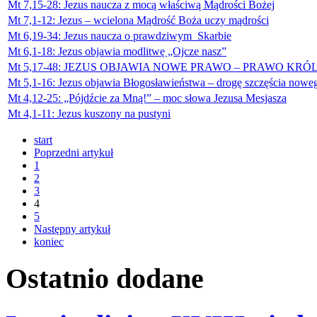
Mt 7,15-28: Jezus naucza z mocą właściwą Mądrości Bożej
Mt 7,1-12: Jezus – wcielona Mądrość Boża uczy mądrości
Mt 6,19-34: Jezus naucza o prawdziwym Skarbie
Mt 6,1-18: Jezus objawia modlitwę „Ojcze nasz”
Mt 5,17-48: JEZUS OBJAWIA NOWE PRAWO – PRAWO KRÓ
Mt 5,1-16: Jezus objawia Błogosławieństwa – drogę szczęścia nowe
Mt 4,12-25: „Pójdźcie za Mną!” – moc słowa Jezusa Mesjasza
Mt 4,1-11: Jezus kuszony na pustyni
start
Poprzedni artykuł
1
2
3
4
5
Następny artykuł
koniec
Ostatnio
dodane